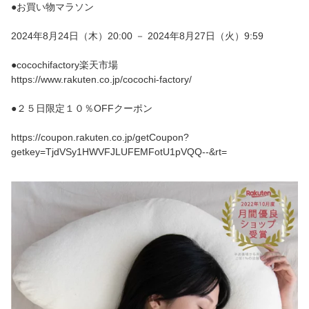
●お買い物マラソン
2024年8月24日（木）20:00 － 2024年8月27日（火）9:59
●cocochifactory楽天市場
https://www.rakuten.co.jp/cocochi-factory/
●２５日限定１０％OFFクーポン
https://coupon.rakuten.co.jp/getCoupon?
getkey=TjdVSy1HWVFJLUFEMFotU1pVQQ--&rt=