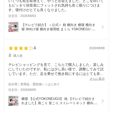
いくつも枕を取替えて、やっと出会えました。どこを向いて
もピッタリ頭首肩にフィットされ気持ち良く眠りにつけま
注文日：2026/08/03
【テレビで紹介】 ＜公式＞ 枕 横向き 横寝 横向き
寝 仰向け寝 横向き寝用枕 まくら YOKONEGU 
Premium 母の日 いびき 横向き専用 横向きで寝る 
肩こり 首こり 横向き寝専用枕 横寝 ストレートネッ
ク 高さ調節 抱き枕 パイプ SS マクラ ギフト 早割 
プレゼント 肩 腕
4
2026/08/08
購入者
テレビショッピングを見て、こちらで購入しました。楽しみ
にしていたのですが、私には少し高い様で、調整してみて試
しています。ただ、足を乗せて抱き枕にするにはとても良い
感じです。息子も枕難民なので、プレミアムを買ってあげよ
さらに表示
うかと思っています。
自分用｜実用品・普段使い｜はじめて
注文日：2026/08/05
横寝 【公式YOKONEUGU】 枕 【テレビで紹介さ
れました】肩こり 首こり ストレートネック 横向き 
いびき 首痛み 頭痛 洗える まくら 快眠 安眠 枕カバ
ー 人気 プレゼントにおすすめ