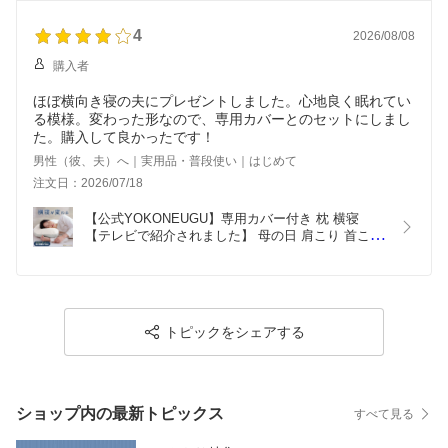
4
2026/08/08
購入者
ほぼ横向き寝の夫にプレゼントしました。心地良く眠れてい
る模様。変わった形なので、専用カバーとのセットにしまし
た。購入して良かったです！
男性（彼、夫）へ｜実用品・普段使い｜はじめて
注文日：2026/07/18
【公式YOKONEUGU】専用カバー付き 枕 横寝 
【テレビで紹介されました】 母の日 肩こり 首こり 
ストレートネック 横向き いびき 首痛み 頭痛 洗え
る まくら 快眠 安眠 枕カバー 人気 プレゼントにお
すすめ
トピックをシェアする
ショップ内の最新トピックス
すべて見る