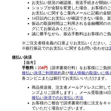
お支払い状況の確認後、発送手続きが開始い
ショップが金額を変更した場合、お客様のご
お支払いに関するご案内メールに記載の金額
14日以内にお支払いが確認できない場合、
振込の取扱時間はご利用される金融機関のホ
グにてお振込みください。
誠に勝手ながら、振込手数料はお客様のご負
※ご注文者様名義の口座よりお支払いください。
※銀行振込でのお支払いに関するお問い合わせは
後払い決済
【備考】
手数料：
250円
（請求書発行料）をお客様にご負担
後払い決済ご利用規約
及び
個人情報の取扱いに係
各コンビニまたは銀行でお支払いいただけます。
商品発送後、注文者メールアドレスに対して
ンズよりご請求します）。メール受取後14
後払い決済でのお支払い方法
お客様のご都合で請求書発行後に注文をキャ
ていただく場合がございます。