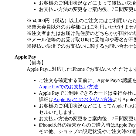
お客様のご利用状況などによって後払い決済
お支払い方法の変更をご案内後、7日間変更
※54,000円（税込）以上のご注文にはご利用いた
※楽天会員以外のお客様にはご利用いただけませ
※注文者またはお届け先住所のどちらかが国外の
※メール便等のお受け取り時に受領印や署名が不
※後払い決済でのお支払いに関するお問い合わせ
Apple Pay
【備考】
Apple Payに対応したiPhoneでお支払いいただけま
ご注文を確定する直前に、Apple Payの認
Apple Payでのお支払い方法
Apple Payでご利用できるカードは発行会
詳細は
Apple Payでのお支払い方法
よりApp
お客様のご利用状況などによってApple 
セルいたします。
お支払い方法の変更をご案内後、7日間変更
iPhone以外の端末からのご購入時はApple
その他、ショップの設定状況やご注文時の選択