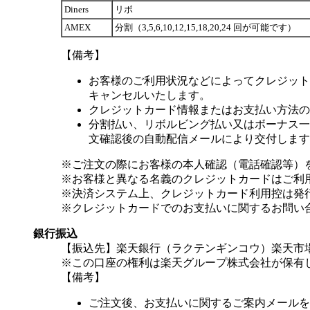
Diners
リボ
AMEX
分割（3,5,6,10,12,15,18,20,24 回が可能です）
【備考】
お客様のご利用状況などによってクレジット
キャンセルいたします。
クレジットカード情報またはお支払い方法の
分割払い、リボルビング払い又はボーナス一括
文確認後の自動配信メールにより交付します
※ご注文の際にお客様の本人確認（電話確認等）
※お客様と異なる名義のクレジットカードはご利
※決済システム上、クレジットカード利用控は発
※クレジットカードでのお支払いに関するお問い
銀行振込
【振込先】楽天銀行（ラクテンギンコウ）楽天市場支
※この口座の権利は楽天グループ株式会社が保有
【備考】
ご注文後、お支払いに関するご案内メールを