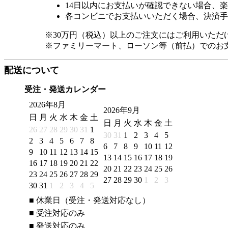
14日以内にお支払いが確認できない場合、
各コンビニでお支払いいただく場合、決済手
※30万円（税込）以上のご注文にはご利用いただ
※ファミリーマート、ローソン等（前払）でのお
配送について
受注・発送カレンダー
2026年8月
2026年9月
日
月
火
水
木
金
土
日
月
火
水
木
金
土
26
27
28
29
30
31
1
30
31
1
2
3
4
5
2
3
4
5
6
7
8
6
7
8
9
10
11
12
9
10
11
12
13
14
15
13
14
15
16
17
18
19
16
17
18
19
20
21
22
20
21
22
23
24
25
26
23
24
25
26
27
28
29
27
28
29
30
1
2
3
30
31
1
2
3
4
5
■
休業日（受注・発送対応なし）
■
受注対応のみ
■
発送対応のみ