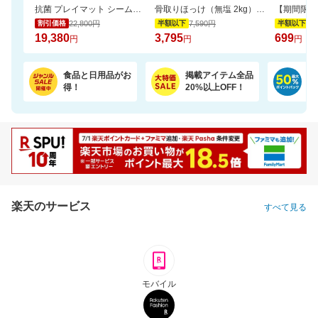
抗菌 プレイマット シームレス 折りたたみ 持ち手付き 防音 厚み4cm GUMODE
骨取りほっけ（無塩 2kg）ソテーや煮つけにおすすめ【骨取り魚の飯田商店】
22,800円
7,590円
1,
割引価格
半額以下
半額以下
19,380
3,795
699
円
円
円
食品と日用品がお
掲載アイテム全品
日
得！
20%以上OFF！
ポ
楽天のサービス
すべて見る
モバイル