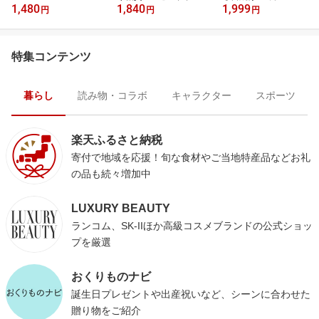
1,480
1,840
1,999
ド
円
円
円
特集コンテンツ
暮らし
読み物・コラボ
キャラクター
スポーツ
楽天ふるさと納税
寄付で地域を応援！旬な食材やご当地特産品などお礼
の品も続々増加中
LUXURY BEAUTY
ランコム、SK-IIほか高級コスメブランドの公式ショッ
プを厳選
おくりものナビ
誕生日プレゼントや出産祝いなど、シーンに合わせた
贈り物をご紹介