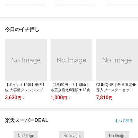
今日のイチ押し
【ポイント10倍】楽天1
【1食60円～！】朝食に
CLINIQUE｜数量限定◆
位 大容量クレンジング
も置き換え6種類★18食
導入ブースターセット
3,630
1,000
7,810
円
～
円
～
円
楽天スーパーDEAL
すべて見る
No Image
No Image
No Image