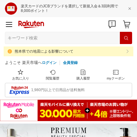
楽天カードのJCBブランドを選択して新規入会＆3回利用で
8,000ポイント！
熊本県での地震による影響について
ようこそ 楽天市場へ
ログイン
会員登録
お気に入り
閲覧履歴
購入履歴
myクーポン
1,980円以上で日用品が送料無料