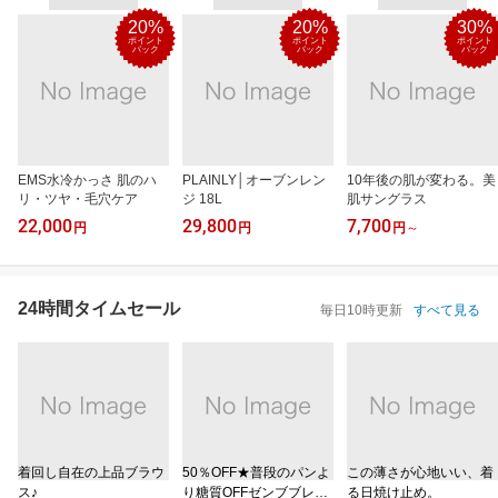
20%
20%
30%
ポイント
ポイント
ポイント
バック
バック
バック
EMS水冷かっさ 肌のハ
PLAINLY│オーブンレン
10年後の肌が変わる。美
リ・ツヤ・毛穴ケア
ジ 18L
肌サングラス
22,000
29,800
7,700
円
円
円
～
24時間タイムセール
毎日10時更新
すべて見る
着回し自在の上品ブラウ
50％OFF★普段のパンよ
この薄さが心地いい、着
ス♪
り糖質OFFゼンブブレッ
る日焼け止め。