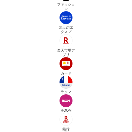
ファッショ
ン
楽天24エ
クスプ
楽天市場ア
プリ
カード
ラクマ
ROOM
銀行