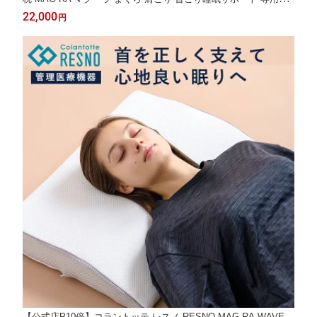
バー付き 丸洗い冷え ピロー 通気性 ネックサポート ストレートネ
22,000
円
ック いびき防止
【公式店P10倍】コラントッテ レスノ RESNO MAG-RA WAVE