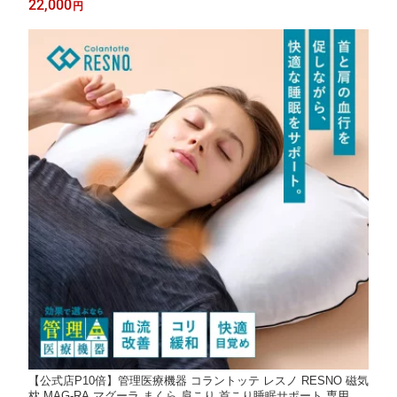
22,000
円
ー パジャマ プレゼント ギフト ご褒美
【公式店P10倍】管理医療機器 コラントッテ レスノ RESNO 磁気
枕 MAG-RA マグーラ まくら 肩こり 首こり睡眠サポート 専用カ