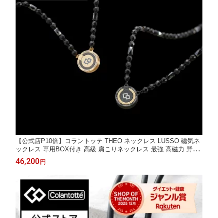
【公式店P10倍】コラントッテ THEO ネックレス LUSSO 磁気ネ
ックレス 専用BOX付き 高級 肩こりネックレス 最強 高磁力 野球
ゴルフ 磁気アクセサリー プレゼント ギフト 男性
46,200
円