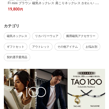
FI mini ブラウン 磁気ネックレス 肩こりネックレス かわいい お
しゃれ 女性用 プレゼント 女性 メンズ レディース 楽天ランキン
19,800
円
グ入賞
カテゴリ
磁気ネックレス
リカバリーウェア
腕用磁気アクセサリー
ギフトセット
アウトレット
その他アイテム
お悩み別
契約選手愛用品