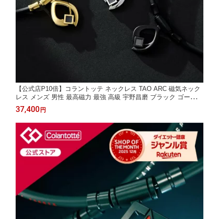
【公式店P10倍】コラントッテ ネックレス TAO ARC 磁気ネック
レス メンズ 男性 最高磁力 最強 高級 宇野昌磨 ブラック ゴールド
シルバー
37,400
円