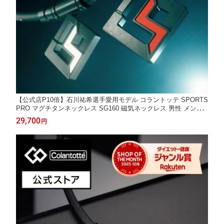
【公式店P10倍】石川祐希選手愛用モデル コラントッテ SPORTS
PRO マグチタンネックレス SG160 磁気ネックレス 男性 メンズ
肩こりネックレス 周東佑京 渡邊雄太 ネックレス プレゼント ギフ
29,700
円
ト