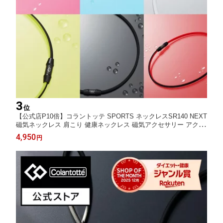
3
位
【公式店P10倍】コラントッテ SPORTS ネックレスSR140 NEXT
磁気ネックレス 肩こり 健康ネックレス 磁気アクセサリー アクセ
サリー プレゼント ギフト 男性 メンズ 自分 ご褒美
4,950
円