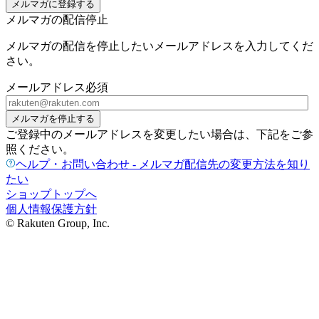
メルマガに登録する
メルマガの配信停止
メルマガの配信を停止したいメールアドレスを入力してくだ
さい。
メールアドレス
必須
メルマガを停止する
ご登録中のメールアドレスを変更したい場合は、下記をご参
照ください。
ヘルプ・お問い合わせ - メルマガ配信先の変更方法を知り
たい
ショップトップへ
個人情報保護方針
© Rakuten Group, Inc.