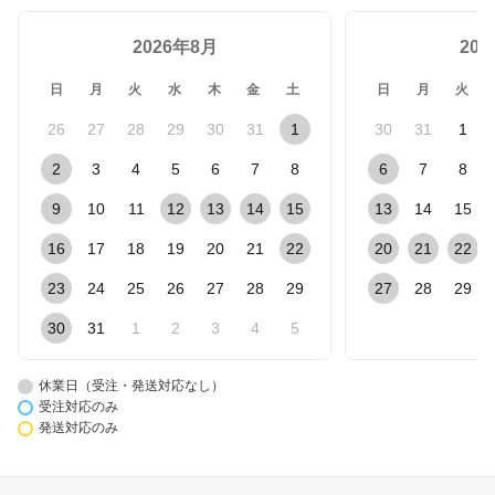
2026年8月
20
日
月
火
水
木
金
土
日
月
火
26
27
28
29
30
31
1
30
31
1
2
3
4
5
6
7
8
6
7
8
9
10
11
12
13
14
15
13
14
15
16
17
18
19
20
21
22
20
21
22
23
24
25
26
27
28
29
27
28
29
30
31
1
2
3
4
5
休業日（受注・発送対応なし）
受注対応のみ
発送対応のみ