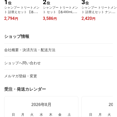
1
2
3
位
位
位
シャンプー トリートメン
シャンプー トリートメン
シャンプー トリートメン
ト 詰替えセット 【各400
ト セット 【各480mL】
ト 詰替えセット ナンバ
mL】ザ パブリック オー
精油調合100% ヘアケア
ーエス うねりコントロー
2,794
3,586
2,420
円
円
円
ガニック シャンプー 詰
シャントリセット 本体セ
ル【各400mL】 Number.
め替え トリートメント
ット ヘアケア アミノ酸
S 詰め替え ヘアケア ト
詰め替え シャントリ ヘ
ノンシリコン 弱酸性シャ
リートメント シャントリ
アケア 弱酸性シャンプー
ンプー 頭皮ケア THE PU
セット 髪の毛 サラサラ
ショップ情報
頭皮ケア 補修 艶髪 つや
BLIC ORGANIC【公式】
うねり くせ毛 改善 癖毛
髪 しっとり 【公式】
【パブリックオーガニッ
縮毛 矯正【公式】【ナン
【パブリックオーガニッ
ク シャンプー トリート
バーエス 詰め替え】
会社概要・決済方法・配送方法
ク 詰め替え】
メント】
ショップへ問い合わせ
メルマガ登録・変更
受注・発送カレンダー
2026年8月
20
日
月
火
水
木
金
土
日
月
火