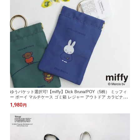
ゆうパケット選択可!【miffy】Dick Bruna/POY（5柄） ミッフィ
ー ポーイ マルチケース ゴミ箱 レジャー アウトドア カラビナ付
き コンシェルジュ楽天市場店 ヘミングス公式ショップ ギフト
1,980
円