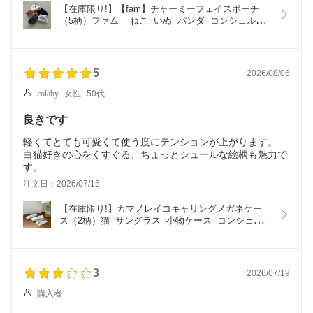
【在庫限り!】【fam】チャーミーフェイスポーチ
（5柄）ファム    ねこ  いぬ  パンダ  コンシェルジ
ュ楽天市場店 ヘミングス公式ショップ　ギフト
5
2026/08/06
colaby
女性
50代
良きです
軽くてとても可愛くて使う度にテンションが上がります。
白猫好きの心をくすぐる、ちょっとシュールな絵柄も魅力で
す。
注文日：2026/07/15
【在庫限り!】カマノレイコキャリングメガネケー
ス（2柄）猫  サングラス  小物ケース  コンシェル
ジュ楽天市場店　ヘミングス公式ショップ　ギフト
3
2026/07/19
購入者