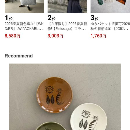
1
2
3
位
位
位
2026春夏新色追加!【WK
【在庫限り】2026春夏新
ゆうパケット選択可2026
D/ER】LW PACKABLE
作!【Finissage】フラッ
秋冬新柄追加!【JOliJOl
WEEKENDER（5色）ウ
シュクリア保冷ショルダ
i】FTダイカットコーム
8,580
3,003
1,760
円
円
円
ィークエンダー ライトウ
ー（4色）「THE TIME」
（13柄）ジョリジョリ
ェイト 収納ケース アウ
保冷バッグ100人調査で
マイフェイバリットシン
トドア コンシェルジュ楽
ご紹介！フィニサージュ
グス くし コンシェルジ
天市場店 ヘミングス公式
サコッシュ バッグ コン
ュ楽天市場店 ヘミングス
Recommend
ショップ ギフト
シェルジュ楽天市場店 ヘ
公式ショップ ギフト
ミングス公式ショップ
ギフト