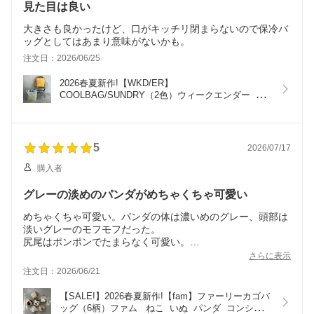
見た目は良い
大きさも良かったけど、口がキッチリ閉まらないので保冷バ
ッグとしてはあまり意味がないかも。
注文日：2026/06/25
2026春夏新作!【WKD/ER】
COOLBAG/SUNDRY（2色）ウィークエンダー  ア
ウトドア  コンシェルジュ楽天市場店 ヘミングス公
式ショップ  ギフト
5
2026/07/17
購入者
グレーの淡めのパンダがめちゃくちゃ可愛い
めちゃくちゃ可愛い。パンダの体は濃いめのグレー、頭部は
淡いグレーのモフモフだった。
尻尾はポンポンでたまらなく可愛い。
黒ではなくグレーで淡い感じが本当に可愛い。
さらに表示
巾着型の布で中身を隠せるため物が落ちないのも良い。
注文日：2026/06/21
長く使いたい。と言うか毎年このシリーズを出して欲しい。
【SALE!】2026春夏新作!【fam】ファーリーカゴバ
ッグ（6柄）ファム   ねこ  いぬ  パンダ  コンシェ