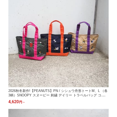
2026秋冬新作!【PEANUTS】PN / シシュウ舟形トートM、L （各
3柄）SNOOPY スヌーピー 刺繍 デイリー トラベルバッグ コンシ
ェルジュ楽天市場店 ヘミングス公式ショップ ギフト
4,620
円
～