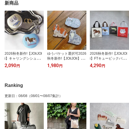
新商品
2026秋冬新作!【JOliJOl
ゆうパケット選択可2026
2026秋冬新作!【JOliJOl
i】キャリングシシュウラ
秋冬新作!【JOliJOli】FT
i】FTキュービックバッ
ウンドケース（2柄）ジ
スマホグリップ（3柄）
グS（4柄）ジョリジョリ
2,090
1,980
4,290
円
円
円
ョリジョリ マイフェイバ
ジョリジョリ マイフェイ
マイフェイバリットシン
リットシングス ピルケー
バリットシングス 携帯
グス コンシェルジュ楽天
ス コンシェルジュ楽天市
いぬ ねこ コンシェルジ
市場店 ヘミングス公式シ
場店 ヘミングス公式ショ
ュ楽天市場店 ヘミングス
ョップ ギフト
Ranking
ップ ギフト
公式ショップ ギフト
更新日
：
08/08
（08/01〜08/07集計）