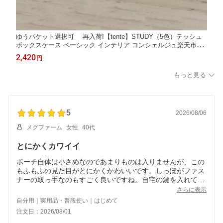
ゆうパケット選択可 再入荷!【tente】STUDY（5色）テッシュ
ボックスケース ベーシック インテリア コンシェルジュ楽天市場
店 ヘミングス公式ショップ ギフト
2,420
円
もっと見る
5
2026/08/06
メグファーム
女性
40代
とにかくカワイイ
ポーチ自体は小さめなのであまりものは入りませんが、この
もふもふの見た目がとにかくかわいいです。しっぽがファス
ナーの取っ手なのもすごく良いですね。自宅の鍵を入れてい
ます。
さらに表示
自分用｜実用品・普段使い｜はじめて
注文日：2026/08/01