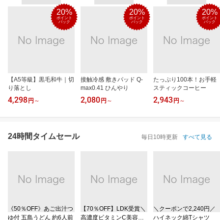
20%
20%
20%
ポイント
ポイント
ポイント
バック
バック
バック
【A5等級】黒毛和牛｜切
接触冷感 敷きパッド Q-
たっぷり100本！お手軽
り落とし
max0.41 ひんやり
スティックコーヒー
4,298
2,080
2,943
円
～
円
～
円
～
24時間タイムセール
毎日10時更新
すべて見る
《50％OFF》あご出汁つ
【70％OFF】LDK受賞＼
＼クーポンで2,240円／
ゆ付 五島うどん 約6人前
高濃度ビタミンC美容液
ハイネック綿Tシャツ