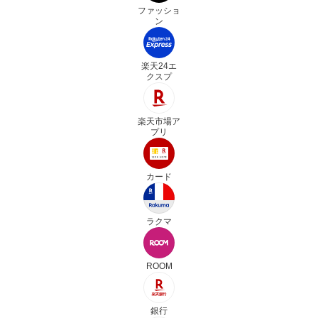
ファッショ
ン
楽天24エ
クスプ
楽天市場ア
プリ
カード
ラクマ
ROOM
銀行