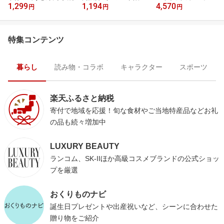
1,299
1,194
4,570
／
円
円
円
特集コンテンツ
暮らし
読み物・コラボ
キャラクター
スポーツ
楽天ふるさと納税
寄付で地域を応援！旬な食材やご当地特産品などお礼
の品も続々増加中
LUXURY BEAUTY
ランコム、SK-IIほか高級コスメブランドの公式ショッ
プを厳選
おくりものナビ
誕生日プレゼントや出産祝いなど、シーンに合わせた
贈り物をご紹介