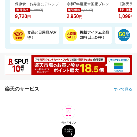
保存食・お弁当にアレンジ無限大！無添加調理＆常温保存可能ミートボール50袋セット
令和7年度産☆国産ブレンド米5kgがお買い得！【楽天オリジナル】
10,800円
3,150円
1,
割引価格
割引価格
割引価格
9,720
2,950
1,099
円
円
円
食品と日用品がお
掲載アイテム全品
日
得！
20%以上OFF！
ポ
楽天のサービス
すべて見る
モバイル