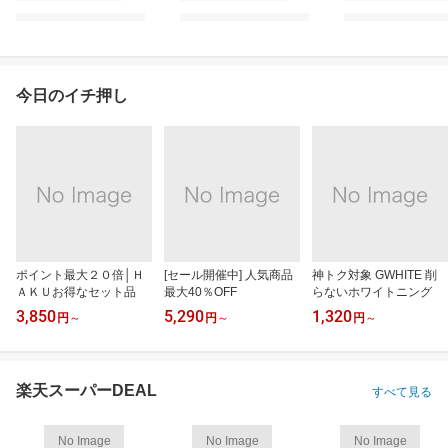
今日のイチ押し
ポイント最大２０倍│Ｈ
[セール開催中] 人気商品
神トク対象 GWHITE 削
ＡＫＵお得なセット品
最大40％OFF
らないホワイトニング
3,850
5,290
1,320
円
～
円
～
円
～
楽天スーパーDEAL
すべて見る
No Image
No Image
No Image