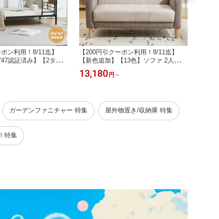
ーポン利用！8/11迄】
【200円引クーポン利用！8/11迄】
【30
747認証済み】【2タイ
【新色追加】【13色】ソファ 2人掛け
【安全
 大人用 2段ベッド 分
コンパクト 天然木脚 3生地 ファブリ
ッド 
13,180
23,5
円
～
ベッド シングル 二段ベ
ック PU リビングソファー 北欧 ファ
イプベ
プ 二段ベッド コンパク
ブリック おしゃれ 新生活 北欧スタイ
重20
供ベッド スチール 耐震
ル 肘付き 組立品 2WAY 小さい 一人
ル 耐
ル 2段ベット
暮らし 新生活応援
製 二
ガーデンファニチャー 特集
屋外物置き/収納庫 特集
P！特集