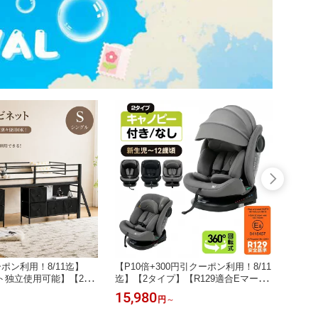
ーポン利用！8/11迄】
【P10倍+300円引クーポン利用！8/11
【30
ト独立使用可能】【2タ
迄】【2タイプ】【R129適合Eマーク
【新作
ベッド 多機能 ロフト
取得済】チャイルドシート 新生児 IS
き 可
15,980
15,5
円
～
ル 大容量収納スペース
OFIX 0歳〜12歳頃 360度回転式 40〜
ガード
ド パイプベッド 分離
150cm ジュニアシート 長く使える 洗
屋外 