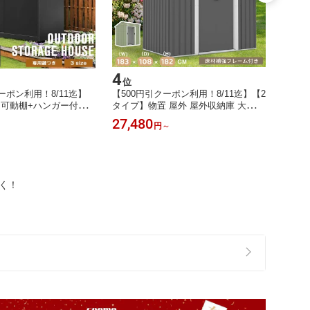
4
5
位
位
ーポン利用！8/11迄】
【500円引クーポン利用！8/11迄】【2
【20
【可動棚+ハンガー付
タイプ】物置 屋外 屋外収納庫 大容量
椅子 
 大型物置 引き戸 戸外
収納 引き戸 床なし 収納ボックス 収
クト 
27,480
12,9
円
～
納庫 屋外収納 倉庫 鍵
納庫 小型 置き配 ストッカー 物置 ベ
助用 
き 防水 屋外用物置 収
ランダ ゴミ箱 ボックス 収納 物置 大
ー付き
納庫大容量 ベランダ 庭
容量 アウトドア ガーデン キャンプ D
新品 
 収納可能 道具入れ 収
IY 収納ケース 宅配ボックス 組立
非課税
く！