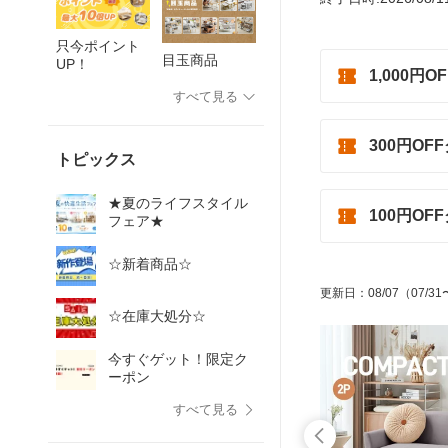
只今ポイント
目玉商品
UP！
1,000円
すべて見る
300円OF
トピックス
★夏のライフスタイル
100円OF
フェア★
☆新着商品☆
更新日
：
08/07
（07/31
☆在庫大処分☆
今すぐゲット！限定ク
ーポン
すべて見る