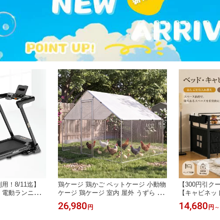
用！8/11迄】
鶏ケージ 鶏かご ペットケージ 小動物
【300円引ク
ル】電動ランニン
ケージ 鶏ケージ 室内 屋外 うずら 鶏
【キャビネッ
/h 電動角度調整
小屋 組立品 モルモット 大きい 鶏舎
イプ】システム
26,980
14,680
円
円
～
ムランナー BT
鳩小屋 大型 小動物 フェレットケージ
ベッド シング
ーン ダイエット
ハリネズミ 飼育小屋 ウサギ ケージ
転倒防止のガイ