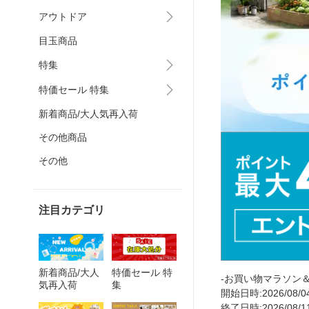
アウトドア
目玉商品
特集
特価セール 特集
新着商品/大人気再入荷
その他商品
その他
注目カテゴリ
新着商品/大人
特価セール 特
-お買い物マラソン＆ジ
気再入荷
集
開始日時:2026/08/04
終了日時:2026/08/11