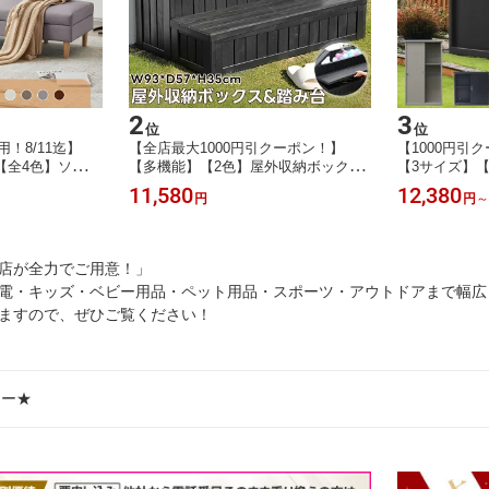
2
3
位
位
！8/11迄】
【全店最大1000円引クーポン！】
【1000円引ク
【全4色】ソファ
【多機能】【2色】屋外収納ボックス
【3サイズ】
ソファー収納付き
踏み台タイプ 樹脂製 木目調 組立品
き】物置 屋外
11,580
12,380
円
円
～
ンパクト 3人掛
W93*D57*H35 100L 戸外収納庫 収納
収納庫 屋外収
ニング リクライ
ボックス 階段 置き配 屋外 ストッカ
付き 可動棚付
 北欧 天然木脚
ー 防水/耐侯 収納可能 ボックス 収納
納ボックス 収
め
ガーデン キャンプ 組立品 おしゃれ
ガーデン 防水
店が全力でご用意！」
ガー
納庫 保
電・キッズ・ベビー用品・ペット用品・スポーツ・アウトドアまで幅広
ますので、ぜひご覧ください！
リー★