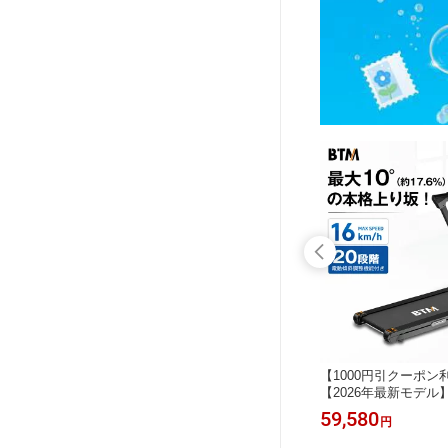
1迄】ダ
【1000円引クーポン利用！8/11迄】
【1000円引クーポン利
ダイニン
【デスク&階段付き 】ロフトベッド
【2026年最新モデ
品 丸テ
シングル 木製 システムベッド 天然木
グマシン MAX16km
48,980
59,580
円
円
北欧 円
学習机 すのこ 収納 子供ベッド 省ス
機能付き 20段階 ルー
形 2人掛
ペース 耐震 ベッド セット 木製ベッ
M フィットネスマシ