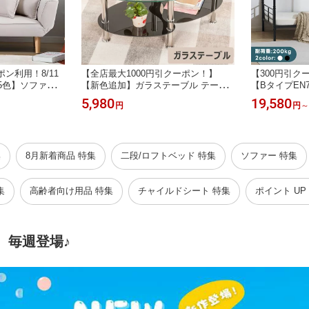
ポン利用！8/11
【全店最大1000円引クーポン！】
【300円引ク
5色】ソファーベ
【新色追加】ガラステーブル テーブ
【BタイプEN
け 5段調整可能
ル ローテーブル センターテーブル ガ
プ】二段ベッド
5,980
19,580
円
円
～
ンパクト 2人掛
ラス 丸 収納 リビングテーブル 幅88
割可能 パイプ
み リクライニン
モダン シンプル 高級感 北欧 コーヒ
ッド ロータイ
ァ おしゃれ 天
ーテーブル
ト 組立品 子
さめ 低め
ベッド シング
集
8月新着商品 特集
二段/ロフトベッド 特集
ソファー 特集
集
高齢者向け用品 特集
チャイルドシート 特集
ポイント U
、毎週登場♪