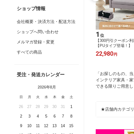
ショップ情報
会社概要・決済方法・配送方法
ショップへ問い合わせ
15
1
位
位
1迄】【3
【全店最大1000円引クーポン！】
【300円引クーポン利用
メルマガ登録・変更
ンケース
【全6色】座椅子 折りたたみソファ 1
【PUタイプ登場！】
調節 収納
5段調整可能 ソファー ソファーベッ
ーベッド 3人掛け 
すべての商品
6,580
22,980
円
円
棚 コレ
ド 2WAY 1人掛け シンプル 折りたた
【オットマン付き】コ
ース 収
み フロアソファー 寝る 座る 快適座
け シングル リクライ
 コレク
面 コンパクト 省スペース ふわふわ
ニングソファ おしゃれ
3色
ローソファ 北欧 一人暮らし コン
一人暮らし 小さめ 低
「お探しのもの、当
受注・発送カレンダー
インテリア家具・家
できる限りご用意し
2026年8月
日
月
火
水
木
金
土
26
27
28
29
30
31
1
★店舗内カテゴ
2
3
4
5
6
7
8
9
10
11
12
13
14
15