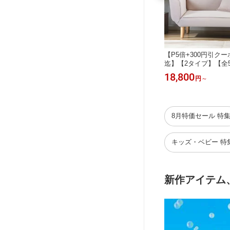
1迄】二
【300円引クーポン利用！8/11迄】ソ
【P5倍+300円引クー
段ベッド
ファ ソファー 2人掛け 折りたたみ リ
迄】【2タイプ】【全
20kg
クライニング リクライニングソファ
ッド ソファー 2人掛
16,980
18,800
円
円
～
二段ベッ
コンパクト おしゃれ 北欧 二人掛け
クッション2個付き コ
コンパクト
一人暮らし 小さめ 低め フロアーソフ
け シングル 折りたた
震 ベッド
ァ ベンチソファー ローソファ
グ リクライニングソフ
然木脚 一人暮らし 小
8月特価セール 特
キッズ・ベビー 特
新作アイテム