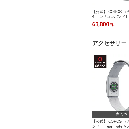
【公式】 COROS （
4 【シリコンバンド
4）ランニングウォッチ 
63,800
円
～
時間 ハンズフリー通
ーンナビゲーション 
付きマップ 3Dマッ
5ATM防水 ランニン
アクセサリー
山 アウトドア
【公式】 COROS 
ンサー Heart Rate M