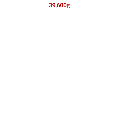
ーム解析デバイス ラン
39,600
円
 COROSウォッチ対応