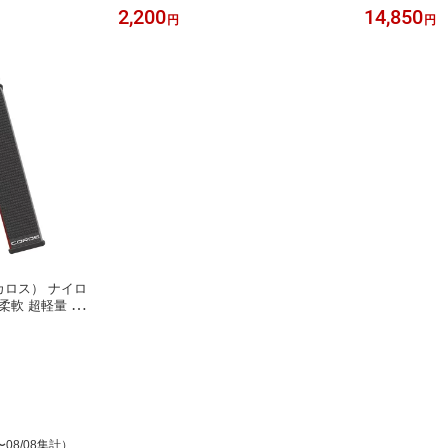
ルチチャンネル
抗菌 心拍センサー 専用
ンニングフォ
2,200
14,850
円
円
時間38時間 待
ニングセンサー
（カロス） ナイロ
 柔軟 超軽量 抗
X Pro 専用
〜08/08集計）