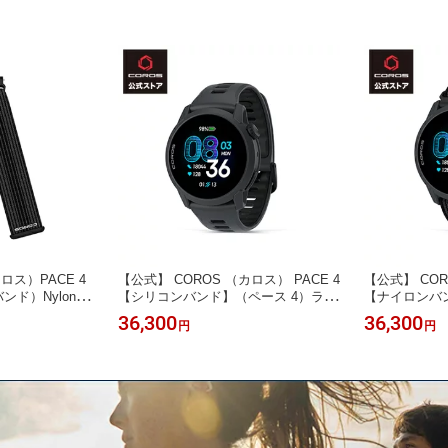
ロス）PACE 4
【公式】 COROS （カロス） PACE 4
【公式】 COR
ンド）Nylon
【シリコンバンド】（ペース 4）ラン
【ナイロンバ
ニングウォッチ スポーツウォッチ 40
ニングウォッチ
36,300
36,300
円
円
g 超軽量・高精度GPS搭載 19日間稼
g超軽量・高精
働 41時間GPSモード 5ATM防水 Stra
41時間GPSモー
va・STRYD・TrainingPeaksなど対応
a・STRYD・T
PACE4 ペース4 【シリコンバンド】
PACE4 ペ