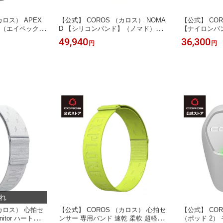
カロス） APEX
【公式】 COROS （カロス） NOMA
【公式】 COR
】（エイペックス
D 【シリコンバンド】（ノマド）ラン
【ナイロンバ
GPS使用 65
ニングウォッチ GPS 22日間連続稼働
ニングウォッチ
49,940
36,300
円
円
話 ターンバイタ
アドベンチャーノート機能 ターンバ
g超軽量・高精
音声メモ 道路名
イターンナビゲーション 音声メモ 道
41時間GPSモー
プフライオーバー
路名付きマップ 3Dマップフライオー
a・STRYD・T
グ ハイキング 登
バー 5ATM防水 ランニング ハイキン
PACE4 ペ
グ 登山 アウトドア
（カロス） 心拍セ
【公式】 COROS （カロス） 心拍セ
【公式】 COR
onitor ハートレー
ンサー 専用バンド 速乾 柔軟 超軽量
（ポッド 2）