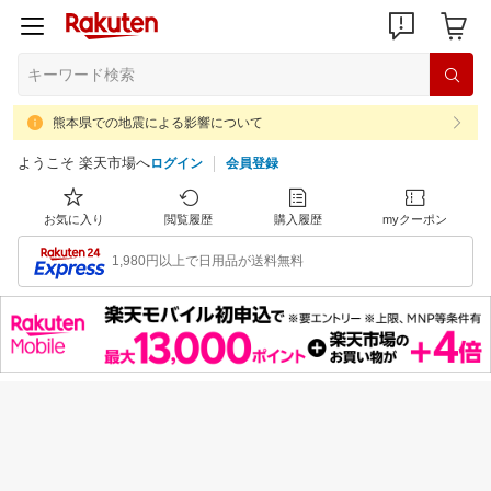
熊本県での地震による影響について
ようこそ 楽天市場へ
ログイン
会員登録
お気に入り
閲覧履歴
購入履歴
myクーポン
1,980円以上で日用品が送料無料