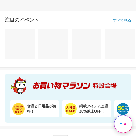
注目のイベント
すべて見る
食品と日用品がお
掲載アイテム全品
日
得！
20%以上OFF！
ポ