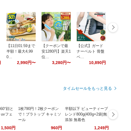
【11日01:59まで
【クーポンで最
【公式】ガード
半額！最大4,99
安1280円】楽天1
ナーベルト 骨盤
0…
位…
ベ…
円
2,990円〜
3,280円〜
10,890円
タイムセールをもっと見る
60°顔と
1枚790円！2枚クーポン
半額以下 ビューティーブ
uvフェ
で！ブラトップ キャミソ
レンド800g(400g×2袋)無
ール
添加 無着色
1,500円
960円
1,249円