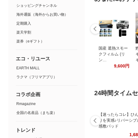
ショッピングチャンネル
海外通販（海外からお買い物）
定期購入
楽天学割
楽券（eギフト）
国産 遮熱スモー
クフィルム (リ
エコ・リユース
ン…
9,600円
EARTH MALL
ラクマ（フリマアプリ）
24時間タイム
コラボ企画
Rmagazine
全国の名産品（まち楽）
【迷ったらコレ】ひ
りを実感♪リバーシブ
感敷パッド
トレンド
1,6