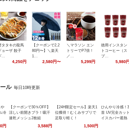
鰹タタキの龍馬
【クーポンで2,2
＼マラソン エン
徳用インスタン
ギョーザ 餃子
80円〜】＼楽天
トリーでP7倍！
トコーヒー（ス
ギ…
1…
／…
プ…
4,250円
2,580円〜
5,299円
5,980
セール
毎日10時更新
んや
【クーポンで30％OFF】
【24H限定セール】楽天1
ひんやり冷感！3
ル冷
涼しい前開きブラ！吸汗
位獲得！むくみサプリで
首 UV完全カット
速乾メッシュ2枚組
足取り軽く！
イスカバー遮熱
80円
3,588円
1,500円