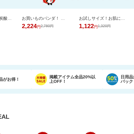
＼18％OFF／ 強炭酸水 500ml×24本 富士山の天然水使用！ラベルレスでゴミ捨ても楽
お買いものパンダ！ ノンアルコール 除菌ウェットシート 60枚 24個
お試しサイズ！お肌にやさしいおしりふき (80枚×6パック)【楽天オリジナル】
2,224
1,122
2,780円
1,320円
円
円
掲載アイテム全品20%以
日用品
品がお得！
上OFF！
バック
AL