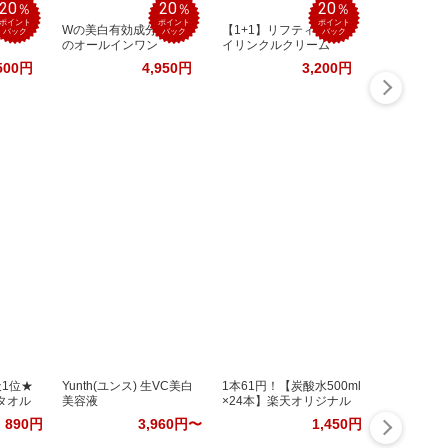
20
20
20
％
％
％
ポイント
ポイント
ポイント
熱！革
Wの美白有効成分配合
【1+1】リフティングア
バック
バック
バック
のオールインワン
イリンクルクリーム
500円
4,950円
3,200円
天1位★
Yunth(ユンス) 生VC美白
1本61円！【炭酸水500ml
タオル
美容液
×24本】楽天オリジナル
890円
3,960円〜
1,450円