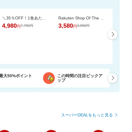
＼35％OFF！1食あたり104円／お茶碗約1杯分！パックご飯 150g×48食
Rakuten Shop Of The Year 16年連続受賞！お中元や夏ギフトで喜ばれる6種の濃厚アイス
4,980
3,580
7,780円
3,980円
円
円
最大50%ポイント
この時間の注目ピックア
ップ
スーパーDEALをもっと見る