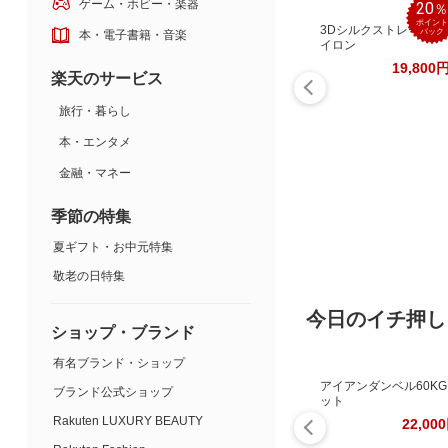
ゲーム・ホビー・楽器
20
ポイント
3Dシルクストレートア
バック
本・電子書籍・音楽
イロン
19,800
楽天のサービス
旅行・暮らし
本・エンタメ
金融・マネー
季節の特集
夏ギフト・お中元特集
敬老の日特集
今日のイチ押し
ショップ・ブランド
有名ブランド・ショップ
アイアンダンベル60K
ブランド公式ショップ
ット
Rakuten LUXURY BEAUTY
22,00