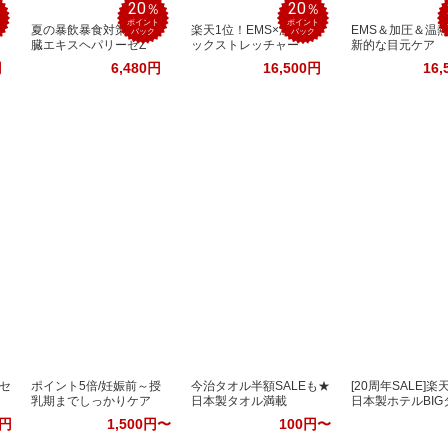
20
20
％
％
％
ポイント
ポイント
夏の暴飲暴食対策！肝
楽天1位！EMS×温熱ネ
EMS＆加圧＆温
バック
バック
臓エキスヘパリーゼZ
ックストレッチャー
新的な目元ケア
円
6,480円
16,500円
16,
Gセ
ポイント5倍/妊娠前～授
今治タオル半額SALEも★
[20周年SALE]楽
乳期までしっかりケア
日本製タオル満載
日本製ホテルBIG
0円
1,500円〜
100円〜