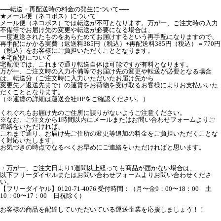
-----転送・再配送時の料金の発生について-----
★メール便（ネコポス）について
メール便（ネコポス）では転送が不可となります。万が一、ご注文時の入力
不備等でお届け先の変更や転送が必要になる場合は、
一度返送されたものをあらためてお届けするという再手配になりますので、
再手配にかかる実費（返送料385円（税込）+再配送料385円（税込）＝770円
（税込）をお客様にご負担いただくこととなります。
★宅配便について
宅配便では、これまで通り転送自体は可能ですが有料となります。
万が一、ご注文時の入力不備等でお届け先の変更や転送が必要となる場合
は、転送分（ご注文時に入力いただいたお届け先から
変更先／返送先まで）の運賃をお荷物を受け取るお客様によりお支払いいた
だくこととなります。
（※運賃の詳細は運送会社HPをご確認ください。）
くれぐれもお届け先のご住所に誤りがないようご注意ください。
※なお、ご注文から1時間以内にメールまたはお問い合わせフォームよりご
連絡をいただければ、
これまで通り、お届け先ご住所の変更等追加の料金をご負担いただくことな
く対応いたします。
お気づきの時点でなるべくお早めにご連絡をいただければと思います。
・万が一、ご注文日より1週間以上経っても商品が届かない場合は、
以下フリーダイヤルまたはお問い合わせフォームよりお問い合わせくださ
い。
【フリーダイヤル】0120-71-4076 受付時間：（月〜金9：00〜18：00 土
10：00〜17：00 日祝除く）
お客様の商品を配達していただいている運送企業を応援しましょう！！