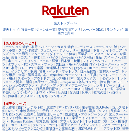
楽天トップへ >>
楽天トップ
|
特集一覧
|
ジャンル一覧
|
楽天市場アプリ
|
スーパーDEAL
|
ランキング
|
出
店のご案内
【楽天市場のサービス】
ファッション 総合
|
家電・パソコン・カメラ 総合
|
レディースファッション
|
靴
|
バッ
グ・小物・ブランド雑貨
|
ジュエリー・アクセサリー
|
腕時計
|
下着・ナイトウェア
|
キ
ッズ・ベビー用品・マタニティ
|
ダイエット・健康
|
医薬品・コンタクトレンズ・介護
用品
|
美容・コスメ・香水
|
車・バイク
|
カー用品・バイク用品
|
食品
|
スイーツ・お菓
子
|
水・ソフトドリンク
|
ビール・洋酒
|
日本酒・焼酎
|
ワイン
|
パソコン・PCパー
ツ
|
タブレットPC・スマートフォン
|
光回線・モバイル通信
|
TV・レコーダー・オーデ
ィオ
|
家電
|
CD・DVD
|
楽器・音楽機材
|
ゲーム
|
おもちゃ
|
ホビー
|
サービス・リフォ
ーム
|
インテリア・収納
|
寝具・ベッド・マットレス
|
日用品雑貨・文房具・手芸
|
キッ
チン用品・食器・調理器具
|
花・観葉植物
|
ガーデン・DIY・工具
|
ペットフード ・ ペ
ット用品
|
スポーツ・アウトドア
|
ゴルフ用品
|
本
（
楽天ブックス
） |
ポイント
|
ネット
ショップ 開業・開店
|
楽天ウェブ検索
|
R-magazine（雑誌コラボ）
|
贈り物・ギフト
|
フ
ァッション公式ブランド
|
ポイントアップ
|
ディズニーゾーン
|
サンリオゾーン
|
まち
楽
|
楽天ふるさと納税
|
日用品翌日配達
|
スーパーDEAL
|
開催中イベント一覧
|
福袋＆
初売り
|
バレンタイン
|
ホワイトデー
|
母の日
|
父の日
|
お中元
|
敬老の日
|
ハロウィ
ン
|
お歳暮
|
クリスマス
|
おせち
|
ランキング
【楽天グループ】
楽天市場
|
旅行・ホテル予約・航空券
|
本・DVD・CD
|
電子書籍 楽天Kobo
|
ゴルフ場予
約
|
レシピ
|
車検見積もり・予約
|
イベント・チケット販売
|
写真プリント
|
美容室・ヘ
アサロン予約
|
女性向け健康管理サービス
|
物流委託・アウトソーシング
|
楽天スーパー
ポイント特集
|
Rebates（ポイント提携サイト）
|
楽天ポイントカード
|
おでかけでポイ
ント
|
Rakuten Fashion
|
地方競馬
|
競輪
|
アフィリエイト
|
ネット証券（株・FX・投資信
託）
|
カードローン
|
クレジットカード
|
電子マネー
|
決済システム
|
スマホでカード決
済
|
エネルギープランニング
|
住宅ローン変動金利（固定特約付き）・フラット35
|
損害