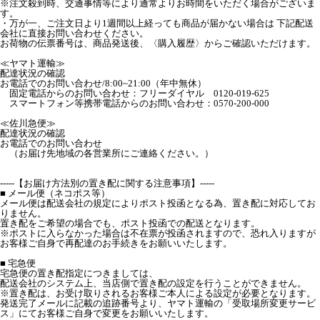
※注文殺到時、交通事情等により通常よりお時間をいただく場合がございま
す。
・万が一、ご注文日より1週間以上経っても商品が届かない場合は 下記配送
会社に直接お問い合わせください。
お荷物の伝票番号は、商品発送後、〈購入履歴〉からご確認いただけます。
≪ヤマト運輸≫
配達状況の確認
お電話でのお問い合わせ/8:00~21:00（年中無休）
固定電話からのお問い合わせ：フリーダイヤル 0120-019-625
スマートフォン等携帯電話からのお問い合わせ：0570-200-000
≪佐川急便≫
配達状況の確認
お電話でのお問い合わせ
（お届け先地域の各営業所にご連絡ください。）
-----【お届け方法別の置き配に関する注意事項】-----
■ メール便（ネコポス等）
メール便は配送会社の規定によりポスト投函となる為、置き配に対応してお
りません。
置き配をご希望の場合でも、ポスト投函での配送となります。
※ポストに入らなかった場合は不在票が投函されますので、恐れ入りますが
お客様ご自身で再配達のお手続きをお願いいたします。
■ 宅急便
宅急便の置き配指定につきましては、
配送会社のシステム上、当店側で置き配の設定を行うことができません。
※置き配は、お受け取りされるお客様ご本人による設定が必要となります。
発送完了メールに記載の追跡番号より、ヤマト運輸の「受取場所変更サービ
ス」にてお客様ご自身で変更をお願いいたします。