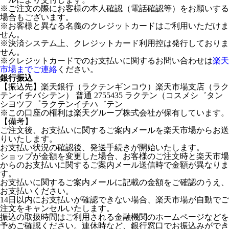
※ご注文の際にお客様の本人確認（電話確認等）をお願いする
場合もございます。
※お客様と異なる名義のクレジットカードはご利用いただけま
せん。
※決済システム上、クレジットカード利用控は発行しておりま
せん。
※クレジットカードでのお支払いに関するお問い合わせは
楽天
市場までご連絡
ください。
銀行振込
【振込先】楽天銀行（ラクテンギンコウ）楽天市場支店（ラク
テンイチバシテン） 普通 2755435 ラクテン（コスメシ゛タン
シヨツフ゜ラクテンイチハ゛テン
※この口座の権利は楽天グループ株式会社が保有しています。
【備考】
ご注文後、お支払いに関するご案内メールを楽天市場からお送
りいたします。
お支払い状況の確認後、発送手続きが開始いたします。
ショップが金額を変更した場合、お客様のご注文時と楽天市場
からのお支払いに関するご案内メール送信時で金額が異なりま
す。
お支払いに関するご案内メールに記載の金額をご確認のうえ、
お支払いください。
14日以内にお支払いが確認できない場合、楽天市場が自動でご
注文をキャンセルいたします。
振込の取扱時間はご利用される金融機関のホームページなどを
予めご確認ください。連休時など、銀行窓口でお振込みができ