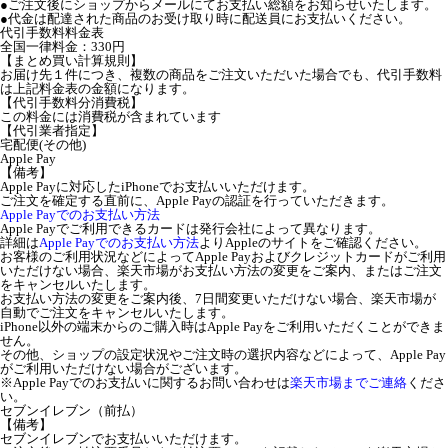
●ご注文後にショップからメールにてお支払い総額をお知らせいたします。
●代金は配達された商品のお受け取り時に配送員にお支払いください。
代引手数料料金表
全国一律料金：330円
【まとめ買い計算規則】
お届け先１件につき、複数の商品をご注文いただいた場合でも、代引手数料
は上記料金表の金額になります。
【代引手数料分消費税】
この料金には消費税が含まれています
【代引業者指定】
宅配便(その他)
Apple Pay
【備考】
Apple Payに対応したiPhoneでお支払いいただけます。
ご注文を確定する直前に、Apple Payの認証を行っていただきます。
Apple Payでのお支払い方法
Apple Payでご利用できるカードは発行会社によって異なります。
詳細は
Apple Payでのお支払い方法
よりAppleのサイトをご確認ください。
お客様のご利用状況などによってApple Payおよびクレジットカードがご利用
いただけない場合、楽天市場がお支払い方法の変更をご案内、またはご注文
をキャンセルいたします。
お支払い方法の変更をご案内後、7日間変更いただけない場合、楽天市場が
自動でご注文をキャンセルいたします。
iPhone以外の端末からのご購入時はApple Payをご利用いただくことができま
せん。
その他、ショップの設定状況やご注文時の選択内容などによって、Apple Pay
がご利用いただけない場合がございます。
※Apple Payでのお支払いに関するお問い合わせは
楽天市場までご連絡
くださ
い。
セブンイレブン（前払）
【備考】
セブンイレブンでお支払いいただけます。