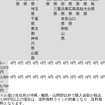
県
県
県
県
県
府
県
県
県
島
埼玉
三重
兵庫
広島
高知
大分
県
県
県
県
県
県
県
千葉
奈良
山口
県
県
県
東京
和歌
都
山
神奈
県
川
県
山梨
県
0～
0円
0円
0円
0円
0円
0円
0円
0円
0円
0円
0円
0円
0
3,979
円
3,980
0円
0円
0円
0円
0円
0円
0円
0円
0円
0円
0円
0円
0
～
9,799
円
※お届け先住所が沖縄・離島・山間部以外で購入金額が税込
3,980円以上の場合は、送料無料ラインの対象となり、送料無
料となります。