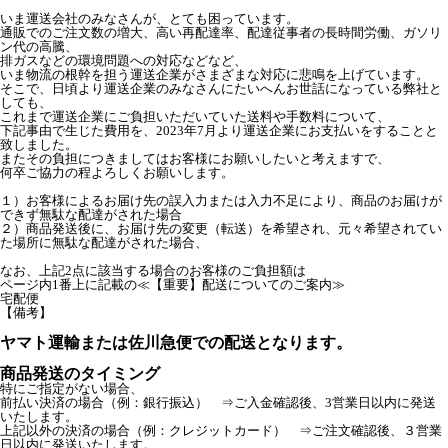
いま運送会社のみなさんが、とても困っています。
通販でのご注文数の増大、高い再配達率、配達従事者の長時間労働、ガソリ
ン代の高騰、
排ガスなどの環境問題への対応などなど、
いま物流の根幹を担う運送企業がさまざまな対応に悲鳴を上げています。
そこで、日頃より運送企業のみなさんにたいへんお世話になっている弊社と
しても、
これまで運送企業にご負担いただいていた送料や手数料について、
下記事由で生じた費用を、2023年7月より運送企業にお支払いをすることと
致しました。
またその負担につきましてはお客様にお願いしたいと考えますで、
何卒ご協力の程よろしくお願いします。
１）お客様によるお届け先の誤入力または入力不足により、商品のお届けが
できず無駄な配達がされた場合
２）商品発送後に、お届け先の変更（転送）を希望され、元々希望されてい
た場所に無駄な配達がされた場合、
なお、上記2点に該当する場合のお客様のご負担額は
ページ内1番上に記載の≪【重要】配送についてのご案内≫
宅配便
【備考】
ヤマト運輸または佐川急便での配送となります。
商品発送のタイミング
特にご指定がない場合、
前払い決済の場合（例：銀行振込） ⇒ご入金確認後、3営業日以内に発送
いたします。
上記以外の決済の場合（例：クレジットカード） ⇒ご注文確認後、３営業
日以内に発送いたします。