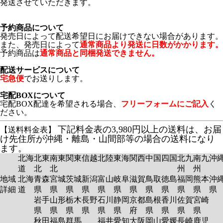
発送させていただきます。
予約商品について
発売日によって配送希望日にお届けできない場合があります。
また、発売日によって
通常商品より発送に日数がかかります。
予約商品は
通常商品と同梱発送できません。
配送サービスについて
宅急便
でお送りします。
宅配BOXについて
宅配BOX配達を希望される場合、
フリーフォームにご記入
く
ださい。
下記料金表の3,980円以上の送料は、お届
【送料料金表】
け先住所が沖縄・離島・山間部等の場合の送料になり
ます。
北海
北東
南東
関東
信越
北陸
東海
関西
中国
四国
北九
南九
沖
道
北
北
州
州
地域
北海
青森
宮城
茨城
新潟
富山
岐阜
滋賀
鳥取
徳島
福岡
熊本
沖
詳細
道
県
県
県
県
県
県
県
県
県
県
県
岩手
山形
栃木
長野
石川
静岡
京都
島根
香川
佐賀
宮崎
県
県
県
県
県
県
府
県
県
県
県
秋田
福島
群馬
福井
愛知
大阪
岡山
愛媛
長崎
鹿児