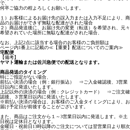
で、
何卒ご協力の程よろしくお願いします。
１）お客様によるお届け先の誤入力または入力不足により、商
品のお届けができず無駄な配達がされた場合
２）商品発送後に、お届け先の変更（転送）を希望され、元々
希望されていた場所に無駄な配達がされた場合、
なお、上記2点に該当する場合のお客様のご負担額は
ページ内1番上に記載の≪【重要】配送についてのご案内≫
宅配便
【備考】
ヤマト運輸または佐川急便での配送となります。
商品発送のタイミング
特にご指定がない場合、
前払い決済の場合（例：銀行振込） ⇒ご入金確認後、3営業
日以内に発送いたします。
上記以外の決済の場合（例：クレジットカード） ⇒ご注文確
認後、３営業日以内に発送いたします。
※前払い決済の場合は、お客様のご入金タイミングにより、お
届け予定日が前後することがございます。
また、商品はご注文から１～3営業日以内に発送します。※土
日祝は定休日となります。
金曜日・祝前日13時以降のご注文については翌営業日より順次