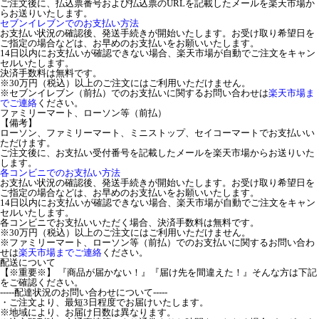
ご注文後に、払込票番号および払込票のURLを記載したメールを楽天市場か
らお送りいたします。
セブンイレブンでのお支払い方法
お支払い状況の確認後、発送手続きが開始いたします。お受け取り希望日を
ご指定の場合などは、お早めのお支払いをお願いいたします。
14日以内にお支払いが確認できない場合、楽天市場が自動でご注文をキャン
セルいたします。
決済手数料は無料です。
※30万円（税込）以上のご注文にはご利用いただけません。
※セブンイレブン（前払）でのお支払いに関するお問い合わせは
楽天市場ま
でご連絡
ください。
ファミリーマート、ローソン等（前払）
【備考】
ローソン、ファミリーマート、ミニストップ、セイコーマートでお支払いい
ただけます。
ご注文後に、お支払い受付番号を記載したメールを楽天市場からお送りいた
します。
各コンビニでのお支払い方法
お支払い状況の確認後、発送手続きが開始いたします。お受け取り希望日を
ご指定の場合などは、お早めのお支払いをお願いいたします。
14日以内にお支払いが確認できない場合、楽天市場が自動でご注文をキャン
セルいたします。
各コンビニでお支払いいただく場合、決済手数料は無料です。
※30万円（税込）以上のご注文にはご利用いただけません。
※ファミリーマート、ローソン等（前払）でのお支払いに関するお問い合わ
せは
楽天市場までご連絡
ください。
配送について
【※重要※】 『商品が届かない！』『届け先を間違えた！』そんな方は下記
をご確認ください。
-----配達状況のお問い合わせについて-----
・ご注文より、最短3日程度でお届けいたします。
※地域により、お届け日数は異なります。