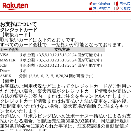
お支払について
クレジットカード
【取扱カード】
取り扱いカードは以下のとおりです。
すべてのカード会社で、一括払いが可能となっております。
カード会社
支払方法
VISA
リボ,分割（3,5,6,10,12,15,18,20,24 回が可能です）
MASTER
リボ,分割（3,5,6,10,12,15,18,20,24 回が可能です）
JCB
リボ,分割（3,5,6,10,12,15,18,20,24 回が可能です）
Diners
リボ
AMEX
分割（3,5,6,10,12,15,18,20,24 回が可能です）
【備考】
お客様のご利用状況などによってクレジットカードがご利用い
ただけない場合、楽天市場がクレジットカード情報やお支払い
方法の変更をご案内、またはご注文をキャンセルいたします。
クレジットカード情報またはお支払い方法の変更をご案内後、
7日間変更いただけない場合、楽天市場が自動でご注文をキャ
ンセルいたします。
分割払い、リボルビング払い又はボーナス一括払いによるお支
払いとなる場合、割賦販売法第30条2の3第4項、同法施行規則
第54条1項各号に定められた事項は、注文確認後の自動配信メ
ールにより交付します。