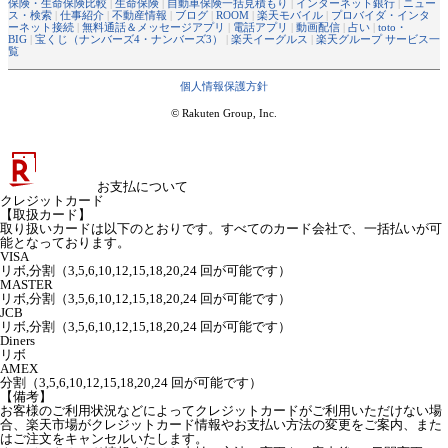
保険・生命保険比較
|
生命保険
|
自動車保険一括見積もり
|
インターネット銀行
|
ニュー
ス・検索
|
仕事紹介
|
不動産情報
|
ブログ
|
ROOM
|
楽天モバイル
|
プロバイダ・インタ
ーネット接続
|
無料通話＆メッセージアプリ
|
電話アプリ
|
動画配信
|
占い
|
toto・
BIG
|
宝くじ（ナンバーズ4・ナンバーズ3）
|
楽天イーグルス
|
楽天グループ サービス一
覧
個人情報保護方針
© Rakuten Group, Inc.
お支払について
クレジットカード
【取扱カード】
取り扱いカードは以下のとおりです。すべてのカード会社で、一括払いが可
能となっております。
VISA
リボ,分割（3,5,6,10,12,15,18,20,24 回が可能です）
MASTER
リボ,分割（3,5,6,10,12,15,18,20,24 回が可能です）
JCB
リボ,分割（3,5,6,10,12,15,18,20,24 回が可能です）
Diners
リボ
AMEX
分割（3,5,6,10,12,15,18,20,24 回が可能です）
【備考】
お客様のご利用状況などによってクレジットカードがご利用いただけない場
合、楽天市場がクレジットカード情報やお支払い方法の変更をご案内、また
はご注文をキャンセルいたします。