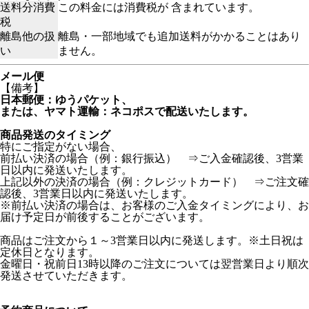
送料分消費
この料金には消費税が 含まれています。
税
離島他の扱
離島・一部地域でも追加送料がかかることはあり
い
ません。
メール便
【備考】
日本郵便：ゆうパケット、
または、ヤマト運輸：ネコポスで配送いたします。
商品発送のタイミング
特にご指定がない場合、
前払い決済の場合（例：銀行振込） ⇒ご入金確認後、3営業
日以内に発送いたします。
上記以外の決済の場合（例：クレジットカード） ⇒ご注文確
認後、3営業日以内に発送いたします。
※前払い決済の場合は、お客様のご入金タイミングにより、お
届け予定日が前後することがございます。
商品はご注文から１～3営業日以内に発送します。※土日祝は
定休日となります。
金曜日・祝前日13時以降のご注文については翌営業日より順次
発送させていただきます。