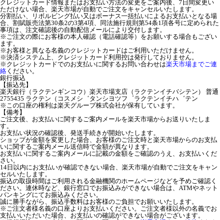
クレジットカード情報またはお支払い方法の変更をご案内後、7日間変更い
ただけない場合、楽天市場が自動でご注文をキャンセルいたします。
分割払い、リボルビング払い又はボーナス一括払いによるお支払いとなる場
合、割賦販売法第30条2の3第4項、同法施行規則第54条1項各号に定められた
事項は、注文確認後の自動配信メールにより交付します。
※ご注文の際にお客様の本人確認（電話確認等）をお願いする場合もござい
ます。
※お客様と異なる名義のクレジットカードはご利用いただけません。
※決済システム上、クレジットカード利用控は発行しておりません。
※クレジットカードでのお支払いに関するお問い合わせは
楽天市場までご連
絡
ください。
銀行振込
【振込先】
楽天銀行（ラクテンギンコウ）楽天市場支店（ラクテンイチバシテン） 普通
2755435 ラクテン（コスメシ゛タンシヨツフ゜ラクテンイチハ゛テン
※この口座の権利は楽天グループ株式会社が保有しています。
【備考】
ご注文後、お支払いに関するご案内メールを楽天市場からお送りいたしま
す。
お支払い状況の確認後、発送手続きが開始いたします。
ショップが金額を変更した場合、お客様のご注文時と楽天市場からのお支払
いに関するご案内メール送信時で金額が異なります。
お支払いに関するご案内メールに記載の金額をご確認のうえ、お支払いくだ
さい。
14日以内にお支払いが確認できない場合、楽天市場が自動でご注文をキャン
セルいたします。
振込の取扱時間はご利用される金融機関のホームページなどを予めご確認く
ださい。連休時など、銀行窓口でお振込みができない場合は、ATMやネット
バンキングにてお振込みください。
誠に勝手ながら、振込手数料はお客様のご負担でお願いいたします。
※ご注文者様名義の口座よりお支払いください。ご注文者様以外の名義でお
支払いいただいた場合、お支払いの確認ができない場合がございます。