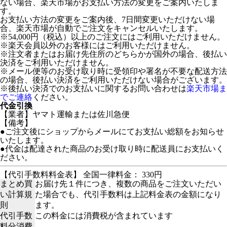
ない場合、楽天市場がお支払い方法の変更をご案内いたしま
す。
お支払い方法の変更をご案内後、7日間変更いただけない場
合、楽天市場が自動でご注文をキャンセルいたします。
※54,000円（税込）以上のご注文にはご利用いただけません。
※楽天会員以外のお客様にはご利用いただけません。
※注文者またはお届け先住所のどちらかが国外の場合、後払い
決済をご利用いただけません。
※メール便等のお受け取り時に受領印や署名が不要な配送方法
の場合、後払い決済をご利用いただけない場合がございます。
※後払い決済でのお支払いに関するお問い合わせは
楽天市場ま
でご連絡
ください。
代金引換
【業者】ヤマト運輸または佐川急便
【備考】
●ご注文後にショップからメールにてお支払い総額をお知らせ
いたします。
●代金は配達された商品のお受け取り時に配送員にお支払いく
ださい。
【代引手数料料金表】 全国一律料金： 330円
まとめ買
お届け先１件につき、複数の商品をご注文いただい
い計算規
た場合でも、代引手数料は上記料金表の金額になり
則
ます。
代引手数
この料金には消費税が含まれています
料分消費