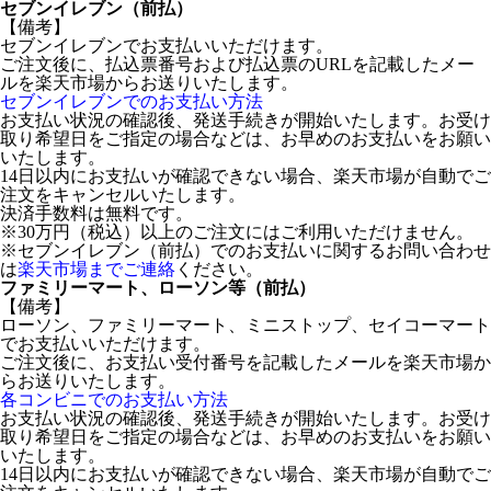
セブンイレブン（前払）
【備考】
セブンイレブンでお支払いいただけます。
ご注文後に、払込票番号および払込票のURLを記載したメー
ルを楽天市場からお送りいたします。
セブンイレブンでのお支払い方法
お支払い状況の確認後、発送手続きが開始いたします。お受け
取り希望日をご指定の場合などは、お早めのお支払いをお願い
いたします。
14日以内にお支払いが確認できない場合、楽天市場が自動でご
注文をキャンセルいたします。
決済手数料は無料です。
※30万円（税込）以上のご注文にはご利用いただけません。
※セブンイレブン（前払）でのお支払いに関するお問い合わせ
は
楽天市場までご連絡
ください。
ファミリーマート、ローソン等（前払）
【備考】
ローソン、ファミリーマート、ミニストップ、セイコーマート
でお支払いいただけます。
ご注文後に、お支払い受付番号を記載したメールを楽天市場か
らお送りいたします。
各コンビニでのお支払い方法
お支払い状況の確認後、発送手続きが開始いたします。お受け
取り希望日をご指定の場合などは、お早めのお支払いをお願い
いたします。
14日以内にお支払いが確認できない場合、楽天市場が自動でご