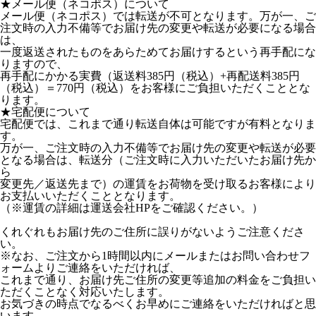
★メール便（ネコポス）について
メール便（ネコポス）では転送が不可となります。万が一、ご
注文時の入力不備等でお届け先の変更や転送が必要になる場合
は、
一度返送されたものをあらためてお届けするという再手配にな
りますので、
再手配にかかる実費（返送料385円（税込）+再配送料385円
（税込）＝770円（税込）をお客様にご負担いただくこととな
ります。
★宅配便について
宅配便では、これまで通り転送自体は可能ですが有料となりま
す。
万が一、ご注文時の入力不備等でお届け先の変更や転送が必要
となる場合は、転送分（ご注文時に入力いただいたお届け先か
ら
変更先／返送先まで）の運賃をお荷物を受け取るお客様により
お支払いいただくこととなります。
（※運賃の詳細は運送会社HPをご確認ください。）
くれぐれもお届け先のご住所に誤りがないようご注意くださ
い。
※なお、ご注文から1時間以内にメールまたはお問い合わせフ
ォームよりご連絡をいただければ、
これまで通り、お届け先ご住所の変更等追加の料金をご負担い
ただくことなく対応いたします。
お気づきの時点でなるべくお早めにご連絡をいただければと思
います。