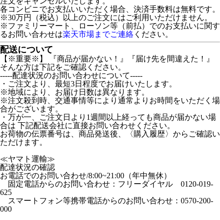
注文をキャンセルいたします。
各コンビニでお支払いいただく場合、決済手数料は無料です。
※30万円（税込）以上のご注文にはご利用いただけません。
※ファミリーマート、ローソン等（前払）でのお支払いに関す
るお問い合わせは
楽天市場までご連絡
ください。
配送について
【※重要※】 『商品が届かない！』『届け先を間違えた！』
そんな方は下記をご確認ください。
-----配達状況のお問い合わせについて-----
・ご注文より、最短3日程度でお届けいたします。
※地域により、お届け日数は異なります。
※注文殺到時、交通事情等により通常よりお時間をいただく場
合がございます。
・万が一、ご注文日より1週間以上経っても商品が届かない場
合は 下記配送会社に直接お問い合わせください。
お荷物の伝票番号は、商品発送後、〈購入履歴〉からご確認い
ただけます。
≪ヤマト運輸≫
配達状況の確認
お電話でのお問い合わせ/8:00~21:00（年中無休）
固定電話からのお問い合わせ：フリーダイヤル 0120-019-
625
スマートフォン等携帯電話からのお問い合わせ：0570-200-
000