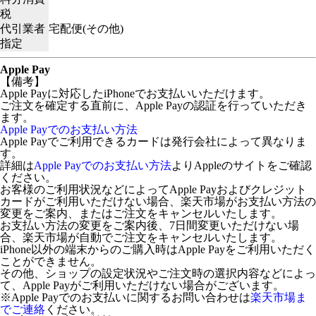
税
代引業者
宅配便(その他)
指定
Apple Pay
【備考】
Apple Payに対応したiPhoneでお支払いいただけます。
ご注文を確定する直前に、Apple Payの認証を行っていただき
ます。
Apple Payでのお支払い方法
Apple Payでご利用できるカードは発行会社によって異なりま
す。
詳細は
Apple Payでのお支払い方法
よりAppleのサイトをご確認
ください。
お客様のご利用状況などによってApple Payおよびクレジット
カードがご利用いただけない場合、楽天市場がお支払い方法の
変更をご案内、またはご注文をキャンセルいたします。
お支払い方法の変更をご案内後、7日間変更いただけない場
合、楽天市場が自動でご注文をキャンセルいたします。
iPhone以外の端末からのご購入時はApple Payをご利用いただく
ことができません。
その他、ショップの設定状況やご注文時の選択内容などによっ
て、Apple Payがご利用いただけない場合がございます。
※Apple Payでのお支払いに関するお問い合わせは
楽天市場ま
でご連絡
ください。