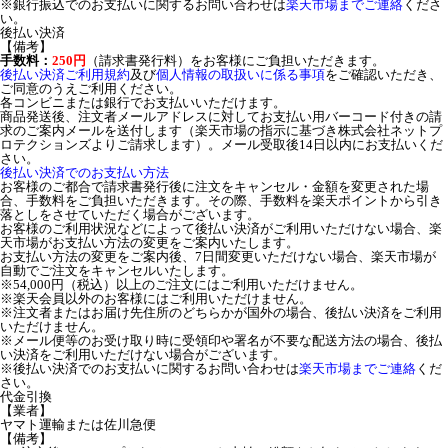
※銀行振込でのお支払いに関するお問い合わせは
楽天市場までご連絡
くださ
い。
後払い決済
【備考】
手数料：
250円
（請求書発行料）をお客様にご負担いただきます。
後払い決済ご利用規約
及び
個人情報の取扱いに係る事項
をご確認いただき、
ご同意のうえご利用ください。
各コンビニまたは銀行でお支払いいただけます。
商品発送後、注文者メールアドレスに対してお支払い用バーコード付きの請
求のご案内メールを送付します（楽天市場の指示に基づき株式会社ネットプ
ロテクションズよりご請求します）。メール受取後14日以内にお支払いくだ
さい。
後払い決済でのお支払い方法
お客様のご都合で請求書発行後に注文をキャンセル・金額を変更された場
合、手数料をご負担いただきます。その際、手数料を楽天ポイントから引き
落としをさせていただく場合がございます。
お客様のご利用状況などによって後払い決済がご利用いただけない場合、楽
天市場がお支払い方法の変更をご案内いたします。
お支払い方法の変更をご案内後、7日間変更いただけない場合、楽天市場が
自動でご注文をキャンセルいたします。
※54,000円（税込）以上のご注文にはご利用いただけません。
※楽天会員以外のお客様にはご利用いただけません。
※注文者またはお届け先住所のどちらかが国外の場合、後払い決済をご利用
いただけません。
※メール便等のお受け取り時に受領印や署名が不要な配送方法の場合、後払
い決済をご利用いただけない場合がございます。
※後払い決済でのお支払いに関するお問い合わせは
楽天市場までご連絡
くだ
さい。
代金引換
【業者】
ヤマト運輸または佐川急便
【備考】