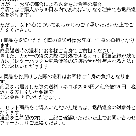
万が一、お客様都合による返金をご希望の場合、
当店ではご購入から30日以内であればいかなる理由でも返品返
金を承ります。
ただし、以下3点についてあらかじめご了承いただいた上でご
注文ください。
1.商品を返送いただく際の返送料はお客様ご自身の負担となり
ます。
商品返送時の送料はお客様ご自身でご負担ください。
※また、万が一の紛失の際に対処できるよう、配達記録が残る
方法（レターパックや宅急便等の追跡番号が付与される方法）
でご返送いただきます。
2.商品をお届けした際の送料はお客様ご自身の負担となりま
す。
商品をお届けした際の送料（ネコポス385円／宅急便720円 税
込）を差し引いた金額で
ご返金させていただきます。
3. セット商品をご購入いただいた場合は、返品返金の対象外と
なります。
返品をご希望の方は、上記ご確認いただいた上でお問い合わせ
フォームよりご連絡ください。