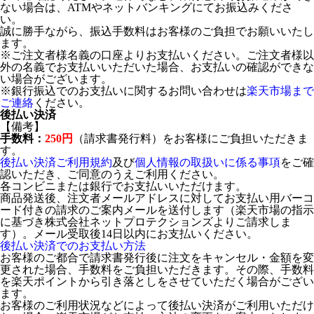
ない場合は、ATMやネットバンキングにてお振込みくださ
い。
誠に勝手ながら、振込手数料はお客様のご負担でお願いいたし
ます。
※ご注文者様名義の口座よりお支払いください。ご注文者様以
外の名義でお支払いいただいた場合、お支払いの確認ができな
い場合がございます。
※銀行振込でのお支払いに関するお問い合わせは
楽天市場まで
ご連絡
ください。
後払い決済
【備考】
手数料：
250円
（請求書発行料）をお客様にご負担いただきま
す。
後払い決済ご利用規約
及び
個人情報の取扱いに係る事項
をご確
認いただき、ご同意のうえご利用ください。
各コンビニまたは銀行でお支払いいただけます。
商品発送後、注文者メールアドレスに対してお支払い用バーコ
ード付きの請求のご案内メールを送付します（楽天市場の指示
に基づき株式会社ネットプロテクションズよりご請求しま
す）。メール受取後14日以内にお支払いください。
後払い決済でのお支払い方法
お客様のご都合で請求書発行後に注文をキャンセル・金額を変
更された場合、手数料をご負担いただきます。その際、手数料
を楽天ポイントから引き落としをさせていただく場合がござい
ます。
お客様のご利用状況などによって後払い決済がご利用いただけ