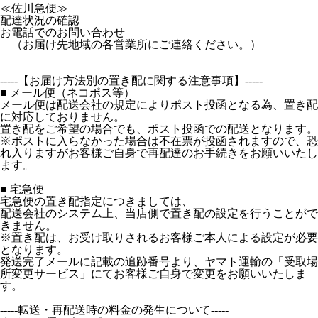
≪佐川急便≫
配達状況の確認
お電話でのお問い合わせ
（お届け先地域の各営業所にご連絡ください。）
-----【お届け方法別の置き配に関する注意事項】-----
■ メール便（ネコポス等）
メール便は配送会社の規定によりポスト投函となる為、置き配
に対応しておりません。
置き配をご希望の場合でも、ポスト投函での配送となります。
※ポストに入らなかった場合は不在票が投函されますので、恐
れ入りますがお客様ご自身で再配達のお手続きをお願いいたし
ます。
■ 宅急便
宅急便の置き配指定につきましては、
配送会社のシステム上、当店側で置き配の設定を行うことがで
きません。
※置き配は、お受け取りされるお客様ご本人による設定が必要
となります。
発送完了メールに記載の追跡番号より、ヤマト運輸の「受取場
所変更サービス」にてお客様ご自身で変更をお願いいたしま
す。
-----転送・再配送時の料金の発生について-----