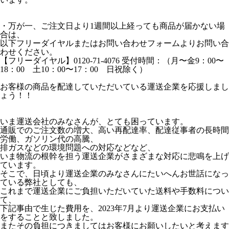
・万が一、ご注文日より1週間以上経っても商品が届かない場
合は、
以下フリーダイヤルまたはお問い合わせフォームよりお問い合
わせください。
【フリーダイヤル】0120-71-4076 受付時間：（月〜金9：00〜
18：00 土10：00〜17：00 日祝除く）
お客様の商品を配達していただいている運送企業を応援しまし
ょう！！
いま運送会社のみなさんが、とても困っています。
通販でのご注文数の増大、高い再配達率、配達従事者の長時間
労働、ガソリン代の高騰、
排ガスなどの環境問題への対応などなど、
いま物流の根幹を担う運送企業がさまざまな対応に悲鳴を上げ
ています。
そこで、日頃より運送企業のみなさんにたいへんお世話になっ
ている弊社としても、
これまで運送企業にご負担いただいていた送料や手数料につい
て、
下記事由で生じた費用を、2023年7月より運送企業にお支払い
をすることと致しました。
またその負担につきましてはお客様にお願いしたいと考えます