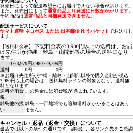
予約商品について
発売日によって配送希望日にお届けできない場合があります。
また、発売日によって
通常商品より発送に日数がかかります。
予約商品は
通常商品と同梱発送できません。
配送サービスについて
ヤマト運輸 ネコポス または 日本郵便 ゆうパケット
でお送りし
ます。
下記料金表の3,980円以上の送料は、お届
【送料料金表】
け先住所が沖縄・離島・山間部等の場合の送料になり
ます。
0～3,979円
3,980～9,799円
送料
0円
0円
※お届け先住所が沖縄・離島・山間部以外で購入金額が税込
3,980円以上の場合は、送料無料ラインの対象となり、送料無
料となります。
送料分消費
この料金には消費税が 含まれています。
税
離島他の扱
離島・一部地域でも追加送料がかかることはあり
い
ません。
キャンセル・返品（返金・交換）について
当店では以下の条件の通りです。詳細は、各リンク先をご確認