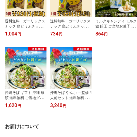
子 個包装 ばらまき 職場
久米島
送料無料 ガーリックス
送料無料 ガーリックス
ミルクキャンディ ミルク
ナック 島どうふチップ
ナック 島どうふチップ
飴 飴玉 ご当地お菓子 あ
ス 二個 オニオンガー
ス オニオンガーリック
め玉 【送料無料】玉城牧
1,004
734
864
円
円
円
リック味 おつまみ
味 おつまみ
場牛乳飴(10個入) ‐沖縄
県産牛乳、海洋深層水で
作られた球美の塩配合の
練乳入り牛乳飴‐ 美味し
い飴 牛乳 飴 ミルク キャ
ンディ キャンディー 練
乳入り 塩入り お取り寄
せスイーツ 塩スイーツ
牧場
沖縄そば ギフト 沖縄 麺
沖縄そば やん小 ～監修 4
類 送料無料 ご当地グル
人前セット 送料無料 久
メ 常温 沖縄麺類 沖縄土
米島そば 半生麺 お取り
1,620
3,240
円
円
産 沖縄そば生麺 久米島
寄せ ご当地麵 沖縄食品
名店やん小〜監修 半生麺
沖縄そばだし 沖縄そばつ
2人前 スープ付き ご家庭
ゆ 沖縄そば麺 沖縄グル
で本格沖縄そば
メ 沖縄料理 ご当地グル
お届けについて
メ ご当地名物 お取り寄
せグルメ 沖縄のお土産