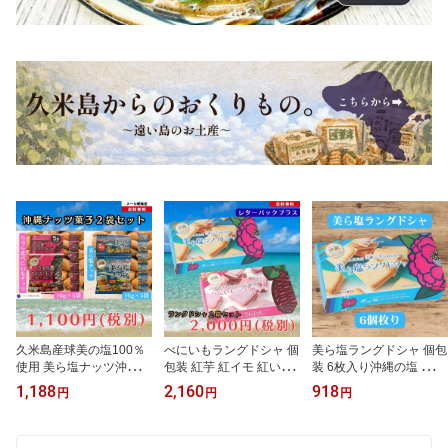
久米島産球美の塩100％
べにいもラングドシャ 個
美ら塩ラングドシャ 個包
使用 美ら塩ナッツ沖縄の
包装 紅芋 紅イモ 紅いも
装 6枚入り沖縄の塩 お菓
塩 ナッツのお菓子 沖縄
お菓子 ラングドシャクッ
子 スイーツ ラングドシ
1,188
2,160
918
円
円
円
お菓子おつまみ 乾きもの
キー ラングドシャ 沖縄
ャクッキー ラングドシャ
おつまみ ビールに合うお
スイーツご当地スイーツ
クッキー 塩スイーツ お
つまみ ビールのつまみ
美ら塩ラングドシャ 個包
土産 個包装 個包装スイ