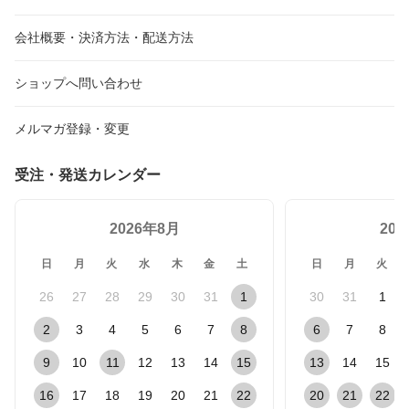
入れに
沖縄お土産 沖縄のお土産
沖縄お土産通販 沖縄土産
会社概要・決済方法・配送方法
通販 1000円スイーツ
ショップへ問い合わせ
メルマガ登録・変更
受注・発送カレンダー
2026年8月
20
日
月
火
水
木
金
土
日
月
火
26
27
28
29
30
31
1
30
31
1
2
3
4
5
6
7
8
6
7
8
9
10
11
12
13
14
15
13
14
15
16
17
18
19
20
21
22
20
21
22