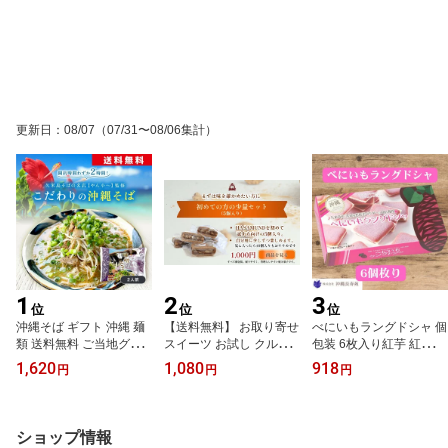
沖縄土産通販 プレゼント
ギフト 沖縄そば 常温
更新日
：
08/07
（07/31〜08/06集計）
1
2
3
位
位
位
沖縄そば ギフト 沖縄 麺
【送料無料】 お取り寄せ
べにいもラングドシャ 個
類 送料無料 ご当地グル
スイーツ お試し クルミ
包装 6枚入り紅芋 紅イモ
メ 常温 沖縄麺類 沖縄土
お菓子 （5個入）紅芋エ
紅いも お菓子 ラングド
1,620
1,080
918
円
円
円
産 沖縄そば生麺 久米島
ンガディナー｜ 焼き菓子
シャクッキー ラングドシ
名店やん小〜監修 半生麺
個包装 くるみ スイーツ
ャ 沖縄スイーツ 個包装
2人前 スープ付き ご家庭
｜くるみキャラメルの焼
スイーツ 個包装お菓子
で本格沖縄そば
き菓子個包装・少量｜自
ご当地スイーツ お取り寄
ショップ情報
分用・ちょっとした差し
せスイーツ お配りお菓子