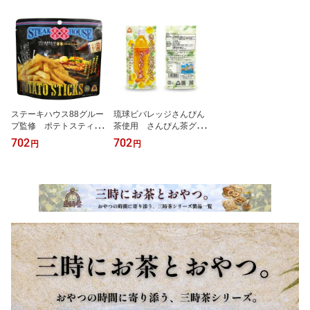
ステーキハウス88グルー
琉球ビバレッジさんぴん
プ監修 ポテトスティッ
茶使用 さんぴん茶グ
ク S1ソース味
ミ 琉球レモンティー風
702
702
円
円
味