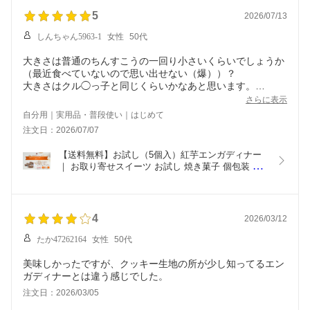
乾きもの 酒のつまみ 乾
装 塩スイーツ 個包装お
ーツ 沖縄スイーツ ご当
き物 美味しいつまみ お
5
菓子 ご当地スイーツ お
地スイーツ お取り寄せス
2026/07/13
いしいおつまみ 小袋お菓
取り寄せスイーツ 沖縄土
イーツ 沖縄土産お菓子
しんちゃん5963-1
女性
50代
子 小袋おやつ 豆菓子 沖
産お菓子 沖縄お土産 子
沖縄お土産 子ども 沖縄
縄土産通販 沖縄通販 紅
ども 沖縄のお土産
のお土産 ティータイム
大きさは普通のちんすこうの一回り小さいくらいでしょうか
いも
（最近食べていないので思い出せない（爆））？
大きさはクル◯っ子と同じくらいかなあと思います。
お塩を降って味変するのが面白いです。
さらに表示
普通のお塩よりきめ細やかで塩っぱく感じるので、私は全部
自分用｜実用品・普段使い｜はじめて
振らなくてもよいかなと思いましたが、人好き好きかと。
注文日：2026/07/07
９月の友人宅へのお持たせはコレにしようかなあと思ってい
ます。
【送料無料】お試し（5個入）紅芋エンガディナー
｜ お取り寄せスイーツ お試し 焼き菓子 個包装 ク
ルミ お菓子 くるみ スイーツ  ｜くるみ スイーツく
るみキャラメルの焼き菓子個包装・少量｜自分用・
ちょっとした差し入れに
4
2026/03/12
たか47262164
女性
50代
美味しかったですが、クッキー生地の所が少し知ってるエン
ガディナーとは違う感じでした。
注文日：2026/03/05