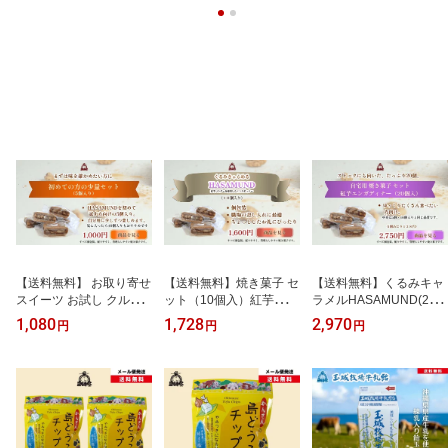
【送料無料】 お取り寄せ
【送料無料】焼き菓子 セ
【送料無料】くるみキャ
スイーツ お試し クルミ
ット（10個入）紅芋エン
ラメルHASAMUND(20個
お菓子 （5個入）紅芋エ
ガディナー｜くるみキャ
入)※箱無 久米島産紅芋
1,080
1,728
2,970
円
円
円
ンガディナー｜ 焼き菓子
ラメル × 紅芋生地 個包
使用 エンガディナー く
個包装 くるみ スイーツ
装｜職場・差し入れ・ご
るみキャラメル くるみ菓
｜くるみキャラメルの焼
家族用に
子 紅芋 美味しい キャラ
き菓子個包装・少量｜自
メルサンド 沖縄 お取り
分用・ちょっとした差し
寄せスイーツ 紅芋 紅い
入れに
も くるみ クルミ 胡桃 菓
子 焼き菓子 ギフト お菓