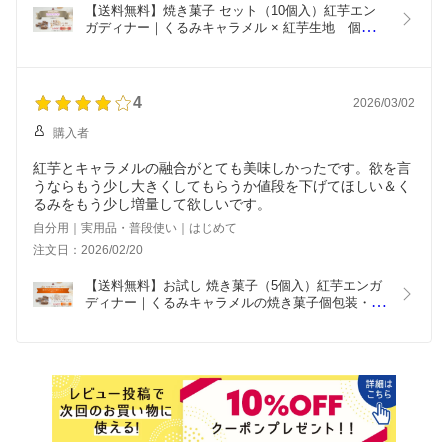
【送料無料】焼き菓子 セット（10個入）紅芋エン
ガディナー｜くるみキャラメル × 紅芋生地　個包装
｜職場・差し入れ・ご家族用に
4
2026/03/02
購入者
紅芋とキャラメルの融合がとても美味しかったです。欲を言
うならもう少し大きくしてもらうか値段を下げてほしい＆く
るみをもう少し増量して欲しいです。
自分用｜実用品・普段使い｜はじめて
注文日：2026/02/20
【送料無料】お試し 焼き菓子（5個入）紅芋エンガ
ディナー｜くるみキャラメルの焼き菓子個包装・少
量｜自分用・ちょっとした差し入れに お取り寄せ
スイーツ お試し 焼き菓子 個包装 クルミ お菓子