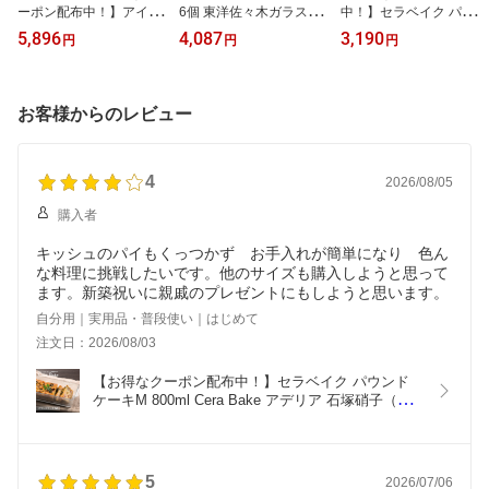
ーポン配布中！】アイス
6個 東洋佐々木ガラス
中！】セラベイク パウン
ペールマット 華舞 丸 10
（35812HS）日本製 食
ドケーキM 800ml Cera B
5,896
4,087
3,190
円
円
円
枚セット 選べる全3色 黒
洗機対応 HS口部物理強
ake アデリア 石塚硝子
赤 青 15cm（HNMI-IPM-
化グラス デザートグラス
（K-9583）食洗機対応
R-BK・HNMI-IPM-R-B
デザートカップ アイスク
耐熱ガラス 耐熱皿 耐熱
L）シンプルで様々なシ
リーム サンデー おしゃ
容器 電子レンジ オーブ
お客様からのレビュー
ーンで使いやすい 氷入れ
れ かわいい クリア シン
ン 焦げ付かない ケーキ
バー用品 バーグッズ 飲
プル ガラス 硝子 脚付き
型 パウンド型 お菓子作
食店 業務用 卓上用品 お
足付き 業務用 カフェ 喫
り 四角 かわいい おしゃ
しゃれ 無地 コースター
茶店 レストラン 飲食店
れ ギフト
4
2026/08/05
円型 ラウンド
透明 食器
購入者
キッシュのパイもくっつかず お手入れが簡単になり 色ん
な料理に挑戦したいです。他のサイズも購入しようと思って
ます。新築祝いに親戚のプレゼントにもしようと思います。
自分用｜実用品・普段使い｜はじめて
注文日：2026/08/03
【お得なクーポン配布中！】セラベイク パウンド
ケーキM 800ml Cera Bake アデリア 石塚硝子（K-
9583）食洗機対応 耐熱ガラス 耐熱皿 耐熱容器 電
子レンジ オーブン 焦げ付かない ケーキ型 パウンド
型 お菓子作り 四角 かわいい おしゃれ ギフト
5
2026/07/06