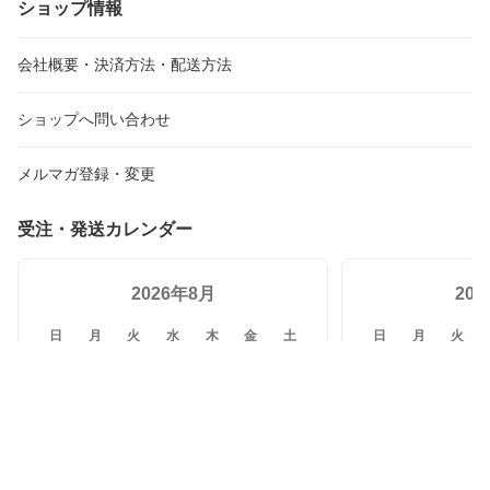
ショップ情報
会社概要・決済方法・配送方法
ショップへ問い合わせ
メルマガ登録・変更
受注・発送カレンダー
2026年8月
20
日
月
火
水
木
金
土
日
月
火
26
27
28
29
30
31
1
30
31
1
2
3
4
5
6
7
8
6
7
8
9
10
11
12
13
14
15
13
14
15