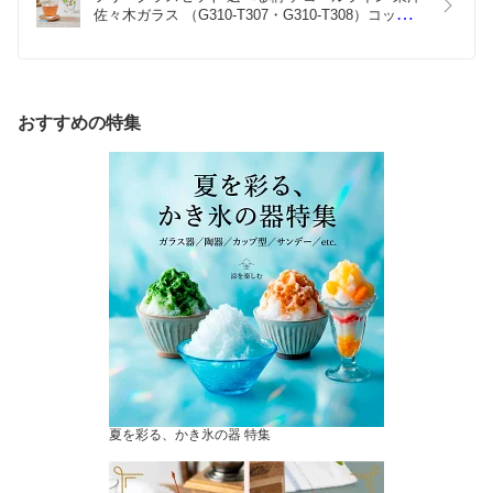
佐々木ガラス （G310-T307・G310-T308）コップ 
苺 植物
おすすめの特集
夏を彩る、かき氷の器 特集