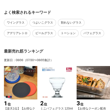
よく検索されるキーワード
ワイングラス
つよいこグラス
割れないグラス
アデリアレトロ
ビールグラス
トーション
パフェグラス
最新売れ筋ランキング
更新日
：
08/06
（07/30〜08/05集計）
1
2
3
位
位
位
【楽天1位】【お得なク
ミニパフェグラス 120ml
【お得なクーポン配布