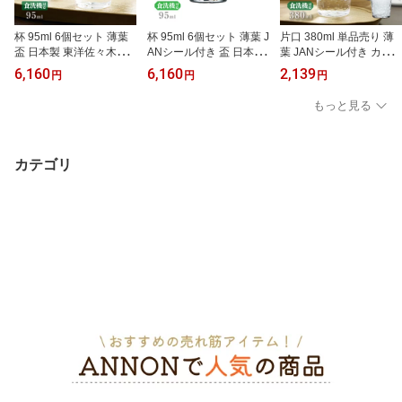
杯 95ml 6個セット 薄葉
杯 95ml 6個セット 薄葉 J
片口 380ml 単品売り 薄
盃 日本製 東洋佐々木ガ
ANシール付き 盃 日本製
葉 JANシール付き カラ
ラス（B-21303CS）ハン
東洋佐々木ガラス（B-21
フェ 日本製 東洋佐々木
6,160
6,160
2,139
円
円
円
ドメイド風・食洗機対応
303CS-JAN）ハンドメ
ガラス（B-21315CS-JA
のガラスの酒器
イド風・食洗機対応のガ
N）ハンドメイド風・食
もっと見る
ラスの酒器
洗機対応のガラス片口
カテゴリ