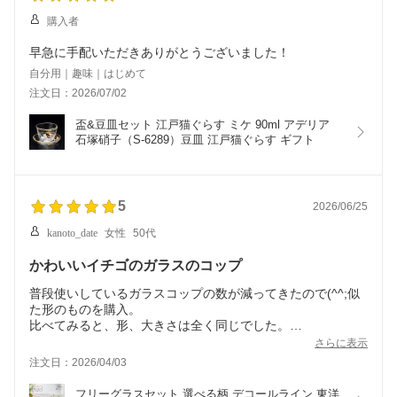
購入者
早急に手配いただきありがとうございました！
自分用｜趣味｜はじめて
注文日：2026/07/02
盃&豆皿セット 江戸猫ぐらす ミケ 90ml アデリア 
石塚硝子（S-6289）豆皿 江戸猫ぐらす ギフト
5
2026/06/25
kanoto_date
女性
50代
かわいいイチゴのガラスのコップ
普段使いしているガラスコップの数が減ってきたので(^^;似
た形のものを購入。
比べてみると、形、大きさは全く同じでした。
イチゴ柄が可愛すぎ（？）ですが、とても使いやすいです。
さらに表示
長く使いたいです。
注文日：2026/04/03
フリーグラスセット 選べる柄 デコールライン 東洋