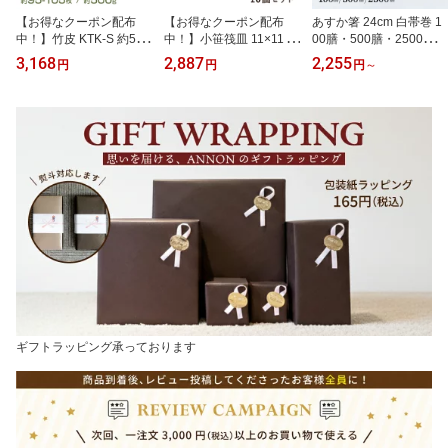
【お得なクーポン配布
【お得なクーポン配布
あすか箸 24cm 白帯巻 1
中！】竹皮 KTK-S 約500
中！】小笹筏皿 11×11cm
00膳・500膳・2500膳
g 約95〜105枚（0682
10個セット（05153）お
割箸（ASUKABASI）割
3,168
2,887
2,255
円
円
円
～
0）竹 皮 使い捨て 業務用
刺身 刺身盛り 肉盛り 盛
り箸 わりばし 使い捨て
テイクアウト 天然竹 お
り付け 懐石料理 飲食店
お箸 杉 杉製 高級 業務用
弁当 弁当箱 包み ちまき
居酒屋 レストラン 天然
店舗用 飲食店 旅館 ホテ
行楽 おむすび おにぎり
素材 店舗用品 高級感 料
ル テイクアウト お持ち
和菓子 デリバリー 中華
理演出
帰り 弁当 行楽 祭 屋台 イ
和風 和食 ハイキング 運
ベント アウトドア キャ
動会 行事 寿司 敷き 器 容
ンプ バーベキュー まと
器 包装 飲食店 レストラ
め買い 大量 大容量 シン
ン
プル
ギフトラッピング承っております