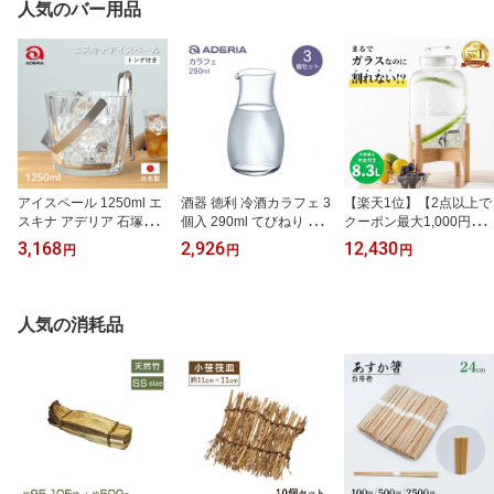
人気のバー用品
ン 花モチーフ ローズモ
チーフ バラモチーフ カ
フェ ポスト投函
アイスペール 1250ml エ
酒器 徳利 冷酒カラフェ 3
【楽天1位】【2点以上で
スキナ アデリア 石塚硝
個入 290ml てびねり ア
クーポン最大1,000円OF
子（8569）氷入れ おし
デリア 石塚硝子（B-220
F】[ポイント10倍] ドリ
3,168
2,926
12,430
円
円
円
ゃれ ステンレス バー用
4）
ンクサーバー おしゃれ
品 飲食店 家庭用
スタンド ディスペンサー
セット 8.3L 木台付き 丸/
大 Starwares スターウェ
人気の消耗品
アズ（SW-609065）ウ
ォーター 蛇口付き 果実
酒 梅酒 サングリア 冷水
ジュース 透明 割れない
飲食店