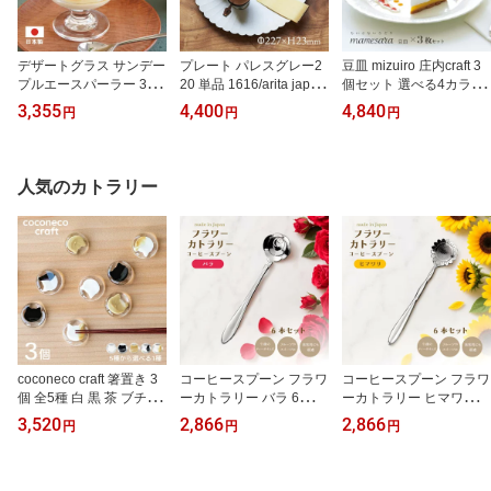
デザートグラス サンデー
プレート パレスグレー2
豆皿 mizuiro 庄内craft 3
プルエースパーラー 3個
20 単品 1616/arita japan
個セット 選べる4カラー
東洋佐々木ガラス（3530
TYStandard（192TYPL-
アデリア/石塚硝子（F-70
3,355
4,400
4,840
円
円
円
2）日本製 食洗機対応 パ
220GY）皿 器 おしゃれ
411・F-70412・F-7041
フェグラス カップ アイ
カフェ 電子レンジ 食洗
3・F-70414）小皿 ハン
スクリーム サンデー プ
器 オーブン可 有田焼
ドメイド 水色
リン おしゃれ かわいい
人気のカトラリー
レトロ 上品 シンプル ガ
ラス 脚付き 足付き 業務
用 カフェ 喫茶店 レスト
ラン 飲食店 透明 食器 備
品
coconeco craft 箸置き 3
コーヒースプーン フラワ
コーヒースプーン フラワ
個 全5種 白 黒 茶 ブチ黒
ーカトラリー バラ 6本
ーカトラリー ヒマワリ 6
ブチ茶 アデリア/石塚硝
（4521540115505）テ
本（4521540115512）
3,520
2,866
2,866
円
円
円
子（F-79711・F-7971
ィースプーン デザートス
カフェ 喫茶 お茶会 カト
2・F-79713・F-79714・
プーン ミニスプーン 6本
ラリー プレゼント
F-79715）ぽてっとした
セット 日本製 18-8ステ
質感の猫の箸置き
ンレス ステンレススプー