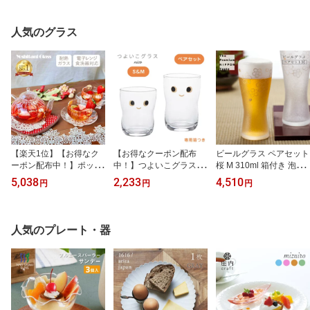
人気のグラス
【楽天1位】【お得なク
【お得なクーポン配布
ビールグラス ペアセット
ーポン配布中！】ポット
中！】つよいこグラス ni
桜 M 310ml 箱付き 泡づ
付き ティーセット ポッ
co S&Mペアセット 130m
くりプレミアムニッポン
5,038
2,233
4,510
円
円
円
ト500ml・カップ240ml
l 185ml アデリア 石塚硝
テイスト アデリア 石塚
ティーフォーツー ウェー
子（S-6305）持ちやすい
硝子（S-6006）父の日
ブ 吉谷硝子（YF-1006
形状の日本製キッズ用コ
ビア おしゃれ コップ タ
W）大人気 お茶用品 オ
ップ 食器 カップ 子供用
ンブラー 日本製 ギフト
人気のプレート・器
シャレ ハーブティー コ
幼児 おしゃれ かわいい
プレゼント 贈り物
ーヒー お茶会 おしゃれ
出産祝い 入園祝い 誕生
可愛い 北欧 きれい 新生
日
活 ギフト 贈り物 食器 紅
茶 透明