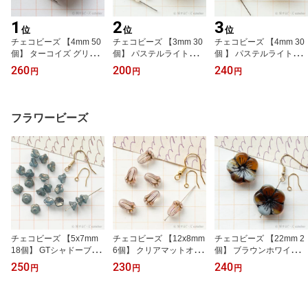
1
2
3
位
位
位
チェコビーズ 【4mm 50
チェコビーズ 【3mm 30
チェコビーズ 【4mm 30
個】 ターコイズ グリー
個】 パステルライトクリ
個 】 パステルライトク
ン 艶消し マット ラウン
ーム ファイアポリッシュ
リーム ファイアポリッシ
260
200
240
円
円
円
ド ボール ガラス ビーズ
ガラス ビーズ 手芸 専門
ュ ガラス ビーズ 手芸 専
輸入ビーズ Rd4-010
店 FP3-180
門店 FP4-222
フラワービーズ
チェコビーズ 【5x7mm
チェコビーズ 【12x8mm
チェコビーズ 【22mm 2
18個】 GTシャドーブル
6個】 クリアマットオー
個】 ブラウンホワイトブ
ー ベルフラワー フラワ
ロラ ミニチューリップ
ラック 5花弁 お花 植物
250
230
240
円
円
円
ーカップ 5花弁 ガラス ビ
フラワー 花 植物 ガラス
ハワイアンフラワー ガラ
ーズ 輸入ビーズ A190
ビーズ 手芸 C1437
ス ビーズ 専門店 C1278