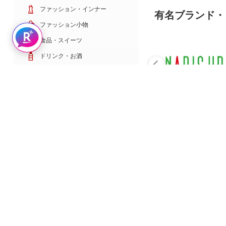
ファッション・インナー
有名ブランド・
ファッション小物
Rakuten AIで探す
食品・スイーツ
ドリンク・お酒
日用雑貨・キッチン用品
コスメ・健康・医薬品
キッズ・ベビー・玩具
家電・TV・カメラ
PC・スマホ・通信
スポーツ・ゴルフ
車・バイク
インテリア・寝具・収納
ペット・花・DIY工具
サービス・リフォーム