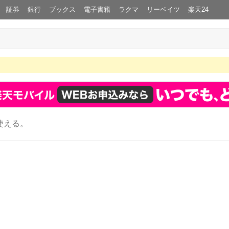
証券
銀行
ブックス
電子書籍
ラクマ
リーベイツ
楽天24
使える。