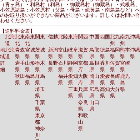
（青ヶ島）・利島村（利島）・御蔵島村（御蔵島）・式根島、
小笠原諸島：小笠原村（父島・母島・硫黄島・南鳥島など）へ
のお取り扱いができない商品がございます。詳しくはお問い合
わせください。
【送料料金表】
北海
北東
南東
関東
信越
北陸
東海
関西
中国
四国
北九
南九
沖縄
道
北
北
州
州
地
北海
青森
宮城
茨城
新潟
富山
岐阜
滋賀
鳥取
徳島
福岡
熊本
沖縄
域
道
県
県
県
県
県
県
県
県
県
県
県
県
詳
岩手
山形
栃木
長野
石川
静岡
京都
島根
香川
佐賀
宮崎
細
県
県
県
県
県
県
府
県
県
県
県
秋田
福島
群馬
福井
愛知
大阪
岡山
愛媛
長崎
鹿児
県
県
県
県
県
府
県
県
県
島
埼玉
三重
兵庫
広島
高知
大分
県
県
県
県
県
県
県
千葉
奈良
山口
県
県
県
東京
和歌
都
山
神奈
県
川