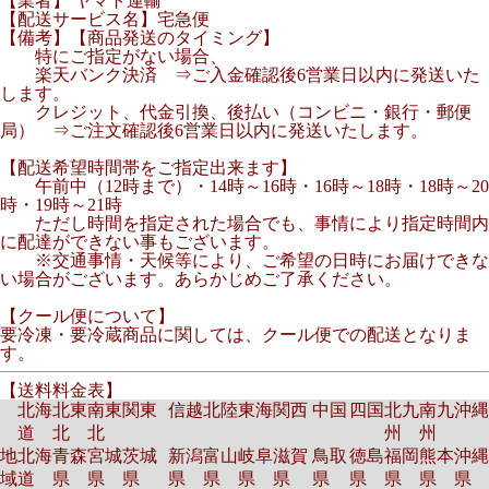
【業者】 ヤマト運輸
【配送サービス名】宅急便
【備考】【商品発送のタイミング】
特にご指定がない場合、
楽天バンク決済 ⇒ご入金確認後6営業日以内に発送いた
します。
クレジット、代金引換、後払い（コンビニ・銀行・郵便
局） ⇒ご注文確認後6営業日以内に発送いたします。
【配送希望時間帯をご指定出来ます】
午前中（12時まで）・14時～16時・16時～18時・18時～20
時・19時～21時
ただし時間を指定された場合でも、事情により指定時間内
に配達ができない事もございます。
※交通事情・天候等により、ご希望の日時にお届けできな
い場合がございます。あらかじめご了承ください。
【クール便について】
要冷凍・要冷蔵商品に関しては、クール便での配送となりま
す。
【送料料金表】
北海
北東
南東
関東
信越
北陸
東海
関西
中国
四国
北九
南九
沖縄
道
北
北
州
州
地
北海
青森
宮城
茨城
新潟
富山
岐阜
滋賀
鳥取
徳島
福岡
熊本
沖縄
域
道
県
県
県
県
県
県
県
県
県
県
県
県