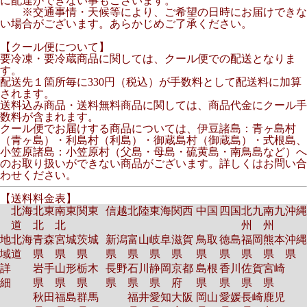
に配達ができない事もございます。
※交通事情・天候等により、ご希望の日時にお届けできな
い場合がございます。あらかじめご了承ください。
【クール便について】
要冷凍・要冷蔵商品に関しては、クール便での配送となりま
す。
配送先１箇所毎に330円（税込）が手数料として配送料に加算
されます。
送料込み商品・送料無料商品に関しては、商品代金にクール手
数料が含まれます。
クール便でお届けする商品については、伊豆諸島：青ヶ島村
（青ヶ島）・利島村（利島）・御蔵島村（御蔵島）・式根島、
小笠原諸島：小笠原村（父島・母島・硫黄島・南鳥島など）へ
のお取り扱いができない商品がございます。詳しくはお問い合
わせください。
【送料料金表】
北海
北東
南東
関東
信越
北陸
東海
関西
中国
四国
北九
南九
沖縄
道
北
北
州
州
地
北海
青森
宮城
茨城
新潟
富山
岐阜
滋賀
鳥取
徳島
福岡
熊本
沖縄
域
道
県
県
県
県
県
県
県
県
県
県
県
県
詳
岩手
山形
栃木
長野
石川
静岡
京都
島根
香川
佐賀
宮崎
細
県
県
県
県
県
県
府
県
県
県
県
秋田
福島
群馬
福井
愛知
大阪
岡山
愛媛
長崎
鹿児