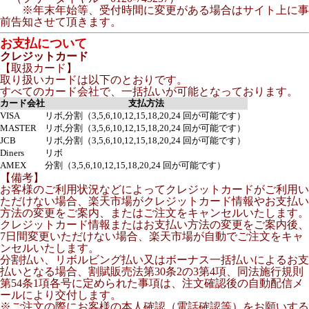
※年末年始等、受付時間に変更がある場合はサイト上に事
前告知させて頂きます。
お支払について
クレジットカード
【取扱カード】
取り扱いカードは以下のとおりです。
すべてのカード会社で、一括払いが可能となっております。
カード会社
支払方法
VISA
リボ,分割（3,5,6,10,12,15,18,20,24 回が可能です）
MASTER
リボ,分割（3,5,6,10,12,15,18,20,24 回が可能です）
JCB
リボ,分割（3,5,6,10,12,15,18,20,24 回が可能です）
Diners
リボ
AMEX
分割（3,5,6,10,12,15,18,20,24 回が可能です）
【備考】
お客様のご利用状況などによってクレジットカードがご利用い
ただけない場合、楽天市場がクレジットカード情報やお支払い
方法の変更をご案内、またはご注文をキャンセルいたします。
クレジットカード情報またはお支払い方法の変更をご案内後、
7日間変更いただけない場合、楽天市場が自動でご注文をキャ
ンセルいたします。
分割払い、リボルビング払い又はボーナス一括払いによるお支
払いとなる場合、割賦販売法第30条2の3第4項、同法施行規則
第54条1項各号に定められた事項は、注文確認後の自動配信メ
ールにより交付します。
※ご注文の際にお客様の本人確認（電話確認等）をお願いする