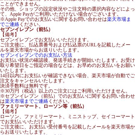
ことができません。
その他、ショップの設定状況やご注文時の選択内容などによっ
て、Apple Payがご利用いただけない場合がございます。
※Apple Payでのお支払いに関するお問い合わせは
楽天市場ま
でご連絡
ください。
セブンイレブン（前払）
【備考】
セブンイレブンでお支払いいただけます。
ご注文後に、払込票番号および払込票のURLを記載したメー
ルを楽天市場からお送りいたします。
セブンイレブンでのお支払い方法
お支払い状況の確認後、発送手続きが開始いたします。お受け
取り希望日をご指定の場合などは、お早めのお支払いをお願い
いたします。
14日以内にお支払いが確認できない場合、楽天市場が自動でご
注文をキャンセルいたします。
決済手数料は無料です。
※30万円（税込）以上のご注文にはご利用いただけません。
※セブンイレブン（前払）でのお支払いに関するお問い合わせ
は
楽天市場までご連絡
ください。
ファミリーマート、ローソン等（前払）
【備考】
ローソン、ファミリーマート、ミニストップ、セイコーマート
でお支払いいただけます。
ご注文後に、お支払い受付番号を記載したメールを楽天市場か
らお送りいたします。