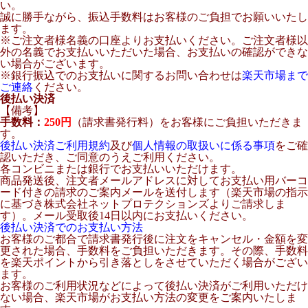
い。
誠に勝手ながら、振込手数料はお客様のご負担でお願いいたし
ます。
※ご注文者様名義の口座よりお支払いください。ご注文者様以
外の名義でお支払いいただいた場合、お支払いの確認ができな
い場合がございます。
※銀行振込でのお支払いに関するお問い合わせは
楽天市場まで
ご連絡
ください。
後払い決済
【備考】
手数料：
250円
（請求書発行料）をお客様にご負担いただきま
す。
後払い決済ご利用規約
及び
個人情報の取扱いに係る事項
をご確
認いただき、ご同意のうえご利用ください。
各コンビニまたは銀行でお支払いいただけます。
商品発送後、注文者メールアドレスに対してお支払い用バーコ
ード付きの請求のご案内メールを送付します（楽天市場の指示
に基づき株式会社ネットプロテクションズよりご請求しま
す）。メール受取後14日以内にお支払いください。
後払い決済でのお支払い方法
お客様のご都合で請求書発行後に注文をキャンセル・金額を変
更された場合、手数料をご負担いただきます。その際、手数料
を楽天ポイントから引き落としをさせていただく場合がござい
ます。
お客様のご利用状況などによって後払い決済がご利用いただけ
ない場合、楽天市場がお支払い方法の変更をご案内いたしま