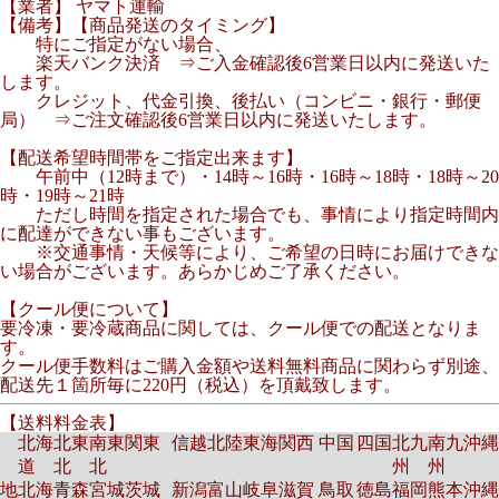
【業者】 ヤマト運輸
【備考】【商品発送のタイミング】
特にご指定がない場合、
楽天バンク決済 ⇒ご入金確認後6営業日以内に発送いた
します。
クレジット、代金引換、後払い（コンビニ・銀行・郵便
局） ⇒ご注文確認後6営業日以内に発送いたします。
【配送希望時間帯をご指定出来ます】
午前中（12時まで）・14時～16時・16時～18時・18時～20
時・19時～21時
ただし時間を指定された場合でも、事情により指定時間内
に配達ができない事もございます。
※交通事情・天候等により、ご希望の日時にお届けできな
い場合がございます。あらかじめご了承ください。
【クール便について】
要冷凍・要冷蔵商品に関しては、クール便での配送となりま
す。
クール便手数料はご購入金額や送料無料商品に関わらず別途、
配送先１箇所毎に220円（税込）を頂戴致します。
【送料料金表】
北海
北東
南東
関東
信越
北陸
東海
関西
中国
四国
北九
南九
沖縄
道
北
北
州
州
地
北海
青森
宮城
茨城
新潟
富山
岐阜
滋賀
鳥取
徳島
福岡
熊本
沖縄