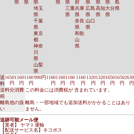
県
県
県
県
県
府
県
県
県
島
埼玉
三重
兵庫
広島
高知
大分
県
県
県
県
県
県
県
千葉
奈良
山口
県
県
県
東京
和歌
都
山
神奈
県
川
県
山梨
県
送
1650
1160
1160
990円
1160
1160
1160
1160
1320
1320
1650
1650
2630
円
円
円
円
円
円
円
円
円
円
円
円
料
送料分消費
この料金には消費税が 含まれています。
税
離島他の扱
離島・一部地域でも追加送料がかかることはあり
い
ません。
追跡可能メール便
【業者】 ヤマト運輸
【配送サービス名】ネコポス