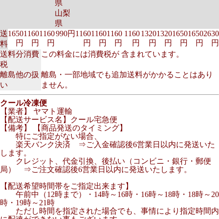
県
山梨
県
送
1650
1160
1160
990円
1160
1160
1160
1160
1320
1320
1650
1650
2630
円
円
円
円
円
円
円
円
円
円
円
円
料
送料分消費
この料金には消費税が 含まれています。
税
離島他の扱
離島・一部地域でも追加送料がかかることはあり
い
ません。
クール冷凍便
【業者】 ヤマト運輸
【配送サービス名】クール宅急便
【備考】
【商品発送のタイミング】
特にご指定がない場合、
楽天バンク決済 ⇒ご入金確認後6営業日以内に発送いた
します。
クレジット、代金引換、後払い（コンビニ・銀行・郵便
局） ⇒ご注文確認後6営業日以内に発送いたします。
【配送希望時間帯をご指定出来ます】
午前中（12時まで）・14時～16時・16時～18時・18時～20
時・19時～21時
ただし時間を指定された場合でも、事情により指定時間内