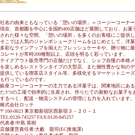
社名の由来ともなっている「憩いの場所」＝コージーコーナー
現在、首都圏を中心に全国約400店舗ほど展開しており、お菓
された様々な空間、「憩いの場所」を多くのお客様にご提供し
そこでは人気のジャンボシュークリームをはじめとして、洋菓
多彩なラインアップを揃えたフレッシュケーキや、贈り物に最
コレートが常時200種類以上、店頭を明るく彩っています。
テイクアウト販売専門の店舗だけでなく、シェフ自慢の本格メ
を楽しめるレストランタイプの大型店、また個性豊かな旬のデ
提供している喫茶店スタイル等、多様化するマーケットニーズ
も行っているのです。
銀座コージーコーナーの主力である洋菓子は、関東地区にある
た3つの工場で効率的に生産され、作りたての新鮮なお菓子を
するべく、配送・物流システムの管理にも力を入れています。
株式会社ロッテ
〒160-0023 東京都新宿区西新宿３－２０－１
TEL:0120-745257 FAX:0120-845257
代表者:中島 英樹
店舗運営責任者:大藪 龍司(EC推進課)