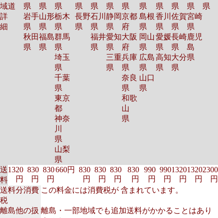
域
道
県
県
県
県
県
県
県
県
県
県
県
県
詳
岩手
山形
栃木
長野
石川
静岡
京都
島根
香川
佐賀
宮崎
細
県
県
県
県
県
県
府
県
県
県
県
秋田
福島
群馬
福井
愛知
大阪
岡山
愛媛
長崎
鹿児
県
県
県
県
県
府
県
県
県
島
埼玉
三重
兵庫
広島
高知
大分
県
県
県
県
県
県
県
千葉
奈良
山口
県
県
県
東京
和歌
都
山
神奈
県
川
県
山梨
県
送
1320
830
830
660円
830
830
830
830
990
990
1320
1320
2300
円
円
円
円
円
円
円
円
円
円
円
円
料
送料分消費
この料金には消費税が 含まれています。
税
離島他の扱
離島・一部地域でも追加送料がかかることはあり