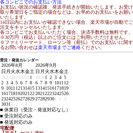
各コンビニでのお支払い方法
お支払い状況の確認後、発送手続きが開始いたします。お受け
取り希望日をご指定の場合などは、お早めのお支払いをお願い
いたします。
14日以内にお支払いが確認できない場合、楽天市場が自動でご
注文をキャンセルいたします。
各コンビニでお支払いいただく場合、決済手数料は無料です。
※30万円（税込）以上のご注文にはご利用いただけません。
※ファミリーマート、ローソン等（前払）でのお支払いに関す
るお問い合わせは
楽天市場までご連絡
ください。
受注・発送カレンダー
2026年8月
2026年9月
日
月
火
水
木
金
土
日
月
火
水
木
金
土
26
27
28
29
30
31
1
30
31
1
2
3
4
5
2
3
4
5
6
7
8
6
7
8
9
10
11
12
9
10
11
12
13
14
15
13
14
15
16
17
18
19
16
17
18
19
20
21
22
20
21
22
23
24
25
26
23
24
25
26
27
28
29
27
28
29
30
1
2
3
30
31
1
2
3
4
5
■
休業日（受注・発送対応なし）
■
受注対応のみ
■
発送対応のみ
宅配便