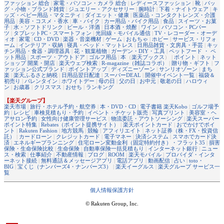
ファッション 総合
|
家電・パソコン・カメラ 総合
|
レディースファッション
|
靴
|
バッ
グ・小物・ブランド雑貨
|
ジュエリー・アクセサリー
|
腕時計
|
下着・ナイトウェア
|
キ
ッズ・ベビー用品・マタニティ
|
ダイエット・健康
|
医薬品・コンタクトレンズ・介護
用品
|
美容・コスメ・香水
|
車・バイク
|
カー用品・バイク用品
|
食品
|
スイーツ・お菓
子
|
水・ソフトドリンク
|
ビール・洋酒
|
日本酒・焼酎
|
ワイン
|
パソコン・PCパー
ツ
|
タブレットPC・スマートフォン
|
光回線・モバイル通信
|
TV・レコーダー・オーデ
ィオ
|
家電
|
CD・DVD
|
楽器・音楽機材
|
ゲーム
|
おもちゃ
|
ホビー
|
サービス・リフォ
ーム
|
インテリア・収納
|
寝具・ベッド・マットレス
|
日用品雑貨・文房具・手芸
|
キッ
チン用品・食器・調理器具
|
花・観葉植物
|
ガーデン・DIY・工具
|
ペットフード ・ ペ
ット用品
|
スポーツ・アウトドア
|
ゴルフ用品
|
本
（
楽天ブックス
） |
ポイント
|
ネット
ショップ 開業・開店
|
楽天ウェブ検索
|
R-magazine（雑誌コラボ）
|
贈り物・ギフト
|
フ
ァッション公式ブランド
|
ポイントアップ
|
ディズニーゾーン
|
サンリオゾーン
|
まち
楽
|
楽天ふるさと納税
|
日用品翌日配達
|
スーパーDEAL
|
開催中イベント一覧
|
福袋＆
初売り
|
バレンタイン
|
ホワイトデー
|
母の日
|
父の日
|
お中元
|
敬老の日
|
ハロウィ
ン
|
お歳暮
|
クリスマス
|
おせち
|
ランキング
【楽天グループ】
楽天市場
|
旅行・ホテル予約・航空券
|
本・DVD・CD
|
電子書籍 楽天Kobo
|
ゴルフ場予
約
|
レシピ
|
車検見積もり・予約
|
イベント・チケット販売
|
写真プリント
|
美容室・ヘ
アサロン予約
|
女性向け健康管理サービス
|
物流委託・アウトソーシング
|
楽天スーパー
ポイント特集
|
Rebates（ポイント提携サイト）
|
楽天ポイントカード
|
おでかけでポイ
ント
|
Rakuten Fashion
|
地方競馬
|
競輪
|
アフィリエイト
|
ネット証券（株・FX・投資信
託）
|
カードローン
|
クレジットカード
|
電子マネー
|
決済システム
|
スマホでカード決
済
|
エネルギープランニング
|
住宅ローン変動金利（固定特約付き）・フラット35
|
損害
保険・生命保険比較
|
生命保険
|
自動車保険一括見積もり
|
インターネット銀行
|
ニュー
ス・検索
|
仕事紹介
|
不動産情報
|
ブログ
|
ROOM
|
楽天モバイル
|
プロバイダ・インタ
ーネット接続
|
無料通話＆メッセージアプリ
|
電話アプリ
|
動画配信
|
占い
|
toto・
BIG
|
宝くじ（ナンバーズ4・ナンバーズ3）
|
楽天イーグルス
|
楽天グループ サービス一
覧
個人情報保護方針
© Rakuten Group, Inc.