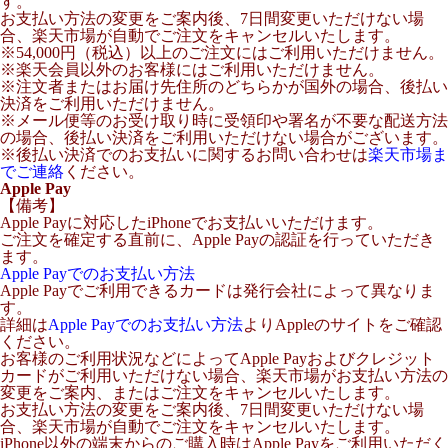
す。
お支払い方法の変更をご案内後、7日間変更いただけない場
合、楽天市場が自動でご注文をキャンセルいたします。
※54,000円（税込）以上のご注文にはご利用いただけません。
※楽天会員以外のお客様にはご利用いただけません。
※注文者またはお届け先住所のどちらかが国外の場合、後払い
決済をご利用いただけません。
※メール便等のお受け取り時に受領印や署名が不要な配送方法
の場合、後払い決済をご利用いただけない場合がございます。
※後払い決済でのお支払いに関するお問い合わせは
楽天市場ま
でご連絡
ください。
Apple Pay
【備考】
Apple Payに対応したiPhoneでお支払いいただけます。
ご注文を確定する直前に、Apple Payの認証を行っていただき
ます。
Apple Payでのお支払い方法
Apple Payでご利用できるカードは発行会社によって異なりま
す。
詳細は
Apple Payでのお支払い方法
よりAppleのサイトをご確認
ください。
お客様のご利用状況などによってApple Payおよびクレジット
カードがご利用いただけない場合、楽天市場がお支払い方法の
変更をご案内、またはご注文をキャンセルいたします。
お支払い方法の変更をご案内後、7日間変更いただけない場
合、楽天市場が自動でご注文をキャンセルいたします。
iPhone以外の端末からのご購入時はApple Payをご利用いただく