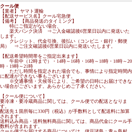
クール便
【業者】 ヤマト運輸
【配送サービス名】クール宅急便
【備考】
【商品発送のタイミング】
特にご指定がない場合、
楽天バンク決済 ⇒ご入金確認後6営業日以内に発送いた
します。
クレジット、代金引換、後払い（コンビニ・銀行・郵便
局） ⇒ご注文確認後6営業日以内に発送いたします。
【配送希望時間帯をご指定出来ます】
午前中（12時まで）・14時～16時・16時～18時・18時～20
時・19時～21時
ただし時間を指定された場合でも、事情により指定時間内
に配達ができない事もございます。
※交通事情・天候等により、ご希望の日時にお届けできな
い場合がございます。あらかじめご了承ください。
【クール便について】
要冷凍・要冷蔵商品に関しては、クール便での配送となりま
す。
配送先１箇所毎に330円（税込）が手数料として配送料に加算
されます。
送料込み商品・送料無料商品に関しては、商品代金にクール手
数料が含まれます。
クール便でお届けする商品については、伊豆諸島：青ヶ島村