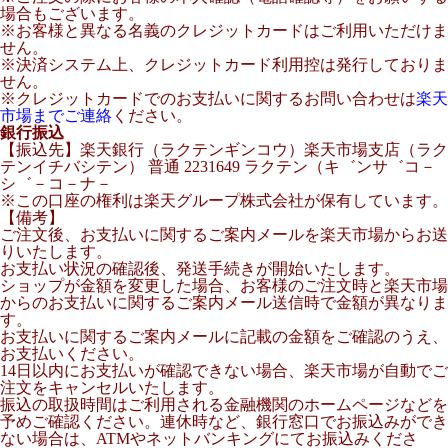
場合もございます。
※お客様と異なる名義のクレジットカードはご利用いただけま
せん。
※決済システム上、クレジットカード利用控は発行しておりま
せん。
※クレジットカードでのお支払いに関するお問い合わせは
楽天
市場までご連絡
ください。
銀行振込
【振込先】楽天銀行（ラクテンギンコウ）楽天市場支店（ラク
テンイチバシテン） 普通 2231649 ラクテン（キ゛ンサ゛コ－
シ゛－コ－ナ－
※この口座の権利は楽天グループ株式会社が保有しています。
【備考】
ご注文後、お支払いに関するご案内メールを楽天市場からお送
りいたします。
お支払い状況の確認後、発送手続きが開始いたします。
ショップが金額を変更した場合、お客様のご注文時と楽天市場
からのお支払いに関するご案内メール送信時で金額が異なりま
す。
お支払いに関するご案内メールに記載の金額をご確認のうえ、
お支払いください。
14日以内にお支払いが確認できない場合、楽天市場が自動でご
注文をキャンセルいたします。
振込の取扱時間はご利用される金融機関のホームページなどを
予めご確認ください。連休時など、銀行窓口でお振込みができ
ない場合は、ATMやネットバンキングにてお振込みくださ