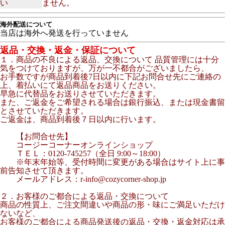
い
ません。
海外配送について
当店は海外へ発送を行っていません
返品・交換・返金・保証について
１．商品の不良による返品、交換について 品質管理には十分
気をつけておりますが、万が一不都合がございましたら、
お手数ですが商品到着後7日以内に下記お問合せ先にご連絡の
上、着払いにて返品商品をお送りください。
早急に代替品をお送りさせていただきます。
また、ご返金をご希望される場合は銀行振込、または現金書留
とさせていただきます。
ご返金は、商品到着後７日以内に行います。
【お問合せ先】
コージーコーナーオンラインショップ
ＴＥＬ：0120-745257（全日 9:00～18:00）
※年末年始等、受付時間に変更がある場合はサイト上に事
前告知させて頂きます。
メールアドレス：r-info@cozycorner-shop.jp
２．お客様のご都合による返品・交換について
商品の性質上、ご注文間違いや商品の形・味にご満足いただけ
ないなど、
お客様のご都合による商品発送後の返品・交換・返金対応は承