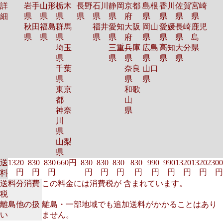
詳
岩手
山形
栃木
長野
石川
静岡
京都
島根
香川
佐賀
宮崎
細
県
県
県
県
県
県
府
県
県
県
県
秋田
福島
群馬
福井
愛知
大阪
岡山
愛媛
長崎
鹿児
県
県
県
県
県
府
県
県
県
島
埼玉
三重
兵庫
広島
高知
大分
県
県
県
県
県
県
県
千葉
奈良
山口
県
県
県
東京
和歌
都
山
神奈
県
川
県
山梨
県
送
1320
830
830
660円
830
830
830
830
990
990
1320
1320
2300
円
円
円
円
円
円
円
円
円
円
円
円
料
送料分消費
この料金には消費税が 含まれています。
税
離島他の扱
離島・一部地域でも追加送料がかかることはあり
い
ません。