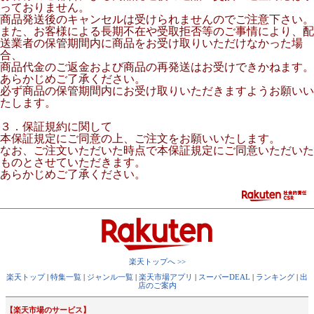
っておりません。
商品発送後のキャンセルは受けられませんのでご注意下さい。
また、お客様による長期不在や受取拒否等のご事情により、配
送業者の保管期間内に商品をお受け取りいただけなかった場
合、
商品代金のご返金および商品の再発送はお受けできかねます。
あらかじめご了承ください。
必ず商品の保管期間内にお受け取りいただきますようお願いい
たします。
３．保証規約に関して
本保証規定にご同意の上、ご注文をお願いいたします。
なお、ご注文いただいた時点で本保証規定にご同意いただいた
ものとさせていただきます。
あらかじめご了承ください。
楽天トップへ >>
楽天トップ
|
特集一覧
|
ジャンル一覧
|
楽天市場アプリ
|
スーパーDEAL
|
ランキング
|
出
店のご案内
【楽天市場のサービス】