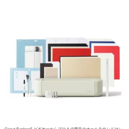
Cricut Explore5 ビギナーからプロまで満足のオールラウンドマシ