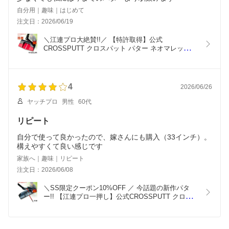
もあるでしょうが、パターをとっかえひっかえしていたのが
自分用｜趣味｜はじめて
なくなりそうです。
注文日：2026/06/19
やっと、これに決めた！ってパターに出会えました。ありが
とうございました。
＼江連プロ大絶賛!!／ 【特許取得】公式 
CROSSPUTT クロスパット パター ネオマレット 
マレット センターシャフト ゴルフクラブ 33 34イ
ンチ メンズ レディース兼用 ヘッドカバー付き 
（Red Black Label / Edge1.0）
4
2026/06/26
ヤッチプロ
男性
60代
リピート
自分で使って良かったので、嫁さんにも購入（33インチ）。
家族へ｜趣味｜リピート
注文日：2026/06/08
＼SS限定クーポン10%OFF ／ 今話題の新作パタ
ー!! 【江連プロ一押し】公式CROSSPUTT クロス
パット パター ゴルフ ピンタイプ センターシャフト 
パタークラブ レフティ ゴルフパター ゴルフクラブ 
グリップ 太め ヘッドカバー付き 33/34 右 CP-400