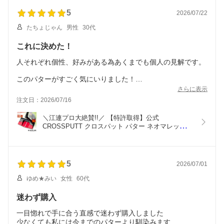
5
2026/07/22
たちょじゃん
男性
30代
これに決めた！
人それぞれ個性、好みがある為あくまでも個人の見解です。
このパターがすごく気にいりました！
私は、パターに苦手意識があり、今まで数十本と買い変えて
さらに表示
試してきました。
注文日：2026/07/16
これまでのパターは、傾いていないか構える度に不安でし
た。
＼江連プロ大絶賛!!／ 【特許取得】公式 
意識はしていましたが、傾いていることもあったと思います
CROSSPUTT クロスパット パター ネオマレット 
し確認も出来ない為、改善しませんでした。
マレット センターシャフト ゴルフクラブ 33 34イ
そんな時にこのパターを見つけ使用した所、デュアルアライ
ンチ メンズ レディース兼用 ヘッドカバー付き 
メントラインがすごく良いです。目視で傾きを確認出来、ア
（Red Black Label / Edge1.0）
ドレスが統一されている感があります。
5
2026/07/01
それプラス、パターの形状もあると思いますが、とても降り
やすく以前よりまっすぐ打てている感じがしました。
ゆめ★みい
女性
60代
斫使用で人生初、3パットを打たなかったです。
間隔派の人よりは、オートマチックに打ちたい人に合ってい
迷わず購入
るような気がします。
一目惚れで手に合う直感で迷わず購入しました
1ラウンドしか使っていないので、もちろん3パットすること
少なくても私には今までのパターより馴染みます