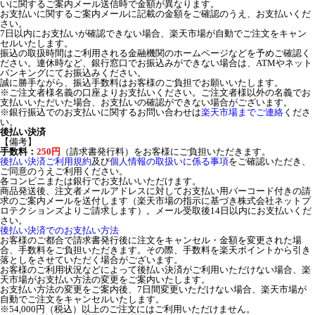
いに関するご案内メール送信時で金額が異なります。
お支払いに関するご案内メールに記載の金額をご確認のうえ、お支払いくだ
さい。
7日以内にお支払いが確認できない場合、楽天市場が自動でご注文をキャン
セルいたします。
振込の取扱時間はご利用される金融機関のホームページなどを予めご確認く
ださい。連休時など、銀行窓口でお振込みができない場合は、ATMやネット
バンキングにてお振込みください。
誠に勝手ながら、振込手数料はお客様のご負担でお願いいたします。
※ご注文者様名義の口座よりお支払いください。ご注文者様以外の名義でお
支払いいただいた場合、お支払いの確認ができない場合がございます。
※銀行振込でのお支払いに関するお問い合わせは
楽天市場までご連絡
くださ
い。
後払い決済
【備考】
手数料：
250円
（請求書発行料）をお客様にご負担いただきます。
後払い決済ご利用規約
及び
個人情報の取扱いに係る事項
をご確認いただき、
ご同意のうえご利用ください。
各コンビニまたは銀行でお支払いいただけます。
商品発送後、注文者メールアドレスに対してお支払い用バーコード付きの請
求のご案内メールを送付します（楽天市場の指示に基づき株式会社ネットプ
ロテクションズよりご請求します）。メール受取後14日以内にお支払いくだ
さい。
後払い決済でのお支払い方法
お客様のご都合で請求書発行後に注文をキャンセル・金額を変更された場
合、手数料をご負担いただきます。その際、手数料を楽天ポイントから引き
落としをさせていただく場合がございます。
お客様のご利用状況などによって後払い決済がご利用いただけない場合、楽
天市場がお支払い方法の変更をご案内いたします。
お支払い方法の変更をご案内後、7日間変更いただけない場合、楽天市場が
自動でご注文をキャンセルいたします。
※54,000円（税込）以上のご注文にはご利用いただけません。