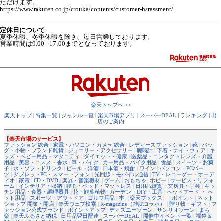
ただけます。
https://www.rakuten.co.jp/crouka/contents/customer-harassment/
定休日について
夏季休暇、冬季休暇を除き、毎日営業しております。
営業時間は9:00 - 17:00までとなっております。
楽天トップへ >>
楽天トップ
|
特集一覧
|
ジャンル一覧
|
楽天市場アプリ
|
スーパーDEAL
|
ランキング
|
出
店のご案内
【楽天市場のサービス】
ファッション 総合
|
家電・パソコン・カメラ 総合
|
レディースファッション
|
靴
|
バッ
グ・小物・ブランド雑貨
|
ジュエリー・アクセサリー
|
腕時計
|
下着・ナイトウェア
|
キ
ッズ・ベビー用品・マタニティ
|
ダイエット・健康
|
医薬品・コンタクトレンズ・介護
用品
|
美容・コスメ・香水
|
車・バイク
|
カー用品・バイク用品
|
食品
|
スイーツ・お菓
子
|
水・ソフトドリンク
|
ビール・洋酒
|
日本酒・焼酎
|
ワイン
|
パソコン・PCパー
ツ
|
タブレットPC・スマートフォン
|
光回線・モバイル通信
|
TV・レコーダー・オーデ
ィオ
|
家電
|
CD・DVD
|
楽器・音楽機材
|
ゲーム
|
おもちゃ
|
ホビー
|
サービス・リフォ
ーム
|
インテリア・収納
|
寝具・ベッド・マットレス
|
日用品雑貨・文房具・手芸
|
キッ
チン用品・食器・調理器具
|
花・観葉植物
|
ガーデン・DIY・工具
|
ペットフード ・ ペ
ット用品
|
スポーツ・アウトドア
|
ゴルフ用品
|
本
（
楽天ブックス
） |
ポイント
|
ネット
ショップ 開業・開店
|
楽天ウェブ検索
|
R-magazine（雑誌コラボ）
|
贈り物・ギフト
|
フ
ァッション公式ブランド
|
ポイントアップ
|
ディズニーゾーン
|
サンリオゾーン
|
まち
楽
|
楽天ふるさと納税
|
日用品翌日配達
|
スーパーDEAL
|
開催中イベント一覧
|
福袋＆