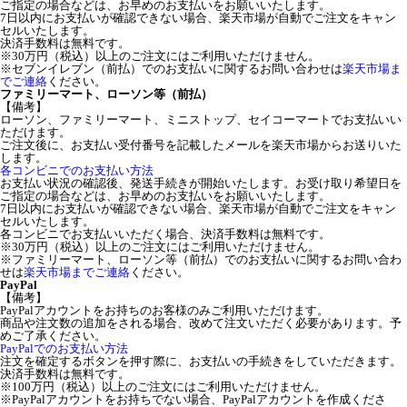
ご指定の場合などは、お早めのお支払いをお願いいたします。
7日以内にお支払いが確認できない場合、楽天市場が自動でご注文をキャン
セルいたします。
決済手数料は無料です。
※30万円（税込）以上のご注文にはご利用いただけません。
※セブンイレブン（前払）でのお支払いに関するお問い合わせは
楽天市場ま
でご連絡
ください。
ファミリーマート、ローソン等（前払）
【備考】
ローソン、ファミリーマート、ミニストップ、セイコーマートでお支払いい
ただけます。
ご注文後に、お支払い受付番号を記載したメールを楽天市場からお送りいた
します。
各コンビニでのお支払い方法
お支払い状況の確認後、発送手続きが開始いたします。お受け取り希望日を
ご指定の場合などは、お早めのお支払いをお願いいたします。
7日以内にお支払いが確認できない場合、楽天市場が自動でご注文をキャン
セルいたします。
各コンビニでお支払いいただく場合、決済手数料は無料です。
※30万円（税込）以上のご注文にはご利用いただけません。
※ファミリーマート、ローソン等（前払）でのお支払いに関するお問い合わ
せは
楽天市場までご連絡
ください。
PayPal
【備考】
PayPalアカウントをお持ちのお客様のみご利用いただけます。
商品や注文数の追加をされる場合、改めて注文いただく必要があります。予
めご了承ください。
PayPalでのお支払い方法
注文を確定するボタンを押す際に、お支払いの手続きをしていただきます。
決済手数料は無料です。
※100万円（税込）以上のご注文にはご利用いただけません。
※PayPalアカウントをお持ちでない場合、PayPalアカウントを作成くださ