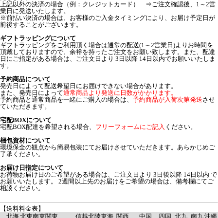
上記以外の決済の場合（例：クレジットカード） ⇒ご注文確認後、1～2営
業日に発送いたします。
※前払い決済の場合は、お客様のご入金タイミングにより、お届け予定日が
前後することがございます。
ギフトラッピングについて
ギフトラッピングをご利用頂く場合は通常の配送(1～2営業日)よりお時間を
頂戴しておりますので、余裕を持ったご注文をお願い致します。また、配達
日にご指定がある場合は、ご注文日より 3日以降 14日以内でお願いいたしま
す。
予約商品について
発売日によって配送希望日にお届けできない場合があります。
また、発売日によって
通常商品より発送に日数がかかります。
予約商品と通常商品を一緒にご購入の場合は、
予約商品が入荷次第発送
させ
ていただきます。
宅配BOXについて
宅配BOX配達を希望される場合、
フリーフォームにご記入
ください。
梱包資材について
環境保全の観点から簡易包装にてお届けさせていただきます。あらかじめご
了承ください。
お届け日指定について
お荷物お届け日のご希望がある場合は、ご注文日より 3日後以降 14日以内 で
お願いいたします。 2週間以上先のお届けをご希望の場合は、備考欄にてご
相談ください。
【送料料金表】
北海
北東
南東
関東
信越
北陸
東海
関西
中国
四国
北九
南九
沖縄