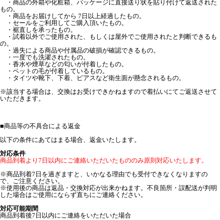
・商品の外箱や化粧箱、パッケージに直接送り状を貼り付けて返送された
もの。
・商品をお届けしてから 7日以上経過したもの。
・セールをご利用してご購入頂いたもの。
・裾直しを承ったもの。
・試着以外でご使用された、もしくは屋外でご使用されたと判断できるも
の。
・過失による商品や付属品の破損が確認できるもの。
・一度でも洗濯されたもの。
・香水や煙草などの匂いが付着したもの。
・ペットの毛が付着しているもの。
・タイツや靴下、下着、ピアスなど衛生面が懸念されるもの。
※該当する場合は、交換はお受けできかねますので着払いにてご返送させて
いただきます。
■
商品等の不具合による返金
以下の条件にあてはまる場合、返金いたします。
対応条件
商品到着より7日以内にご連絡いただいたもののみ原則対応いたします。
※商品到着7日を過ぎますと、いかなる理由でも受付できなくなりますの
で、ご注意ください。
※使用後の商品は返品・交換対応が出来かねます。不良箇所・誤配送が判明
した場合はご使用にならず直ちにご連絡ください。
対応可能期間
商品到着後7日以内にご連絡をいただいた場合