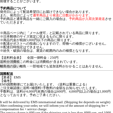
前後することがございます。
予約商品について
発売日によって配送希望日にお届けできない場合があります。
また、発売日によって
通常商品より発送に日数がかかります。
予約商品と通常商品を一緒にご購入の場合は、
予約商品が入荷次第発送
させ
ていただきます。
※商品ページ内に「メール便可」と記載されている商品に限ります。
※日本郵便のサイズ規定に収まるものに限ります。
※商品代金が税抜5,000円以下の商品に限ります。
※配達がポストへの投函になりますので、荷物への補償がございません。
※配達日時指定はできません。
※紛失・破損の場合は、運賃の範囲内のみの補償となります。
【送料料金表】
全国一律料金：250円
送料分消費税
この料金には消費税が 含まれています。
離島他の扱い
離島・一部地域でも追加送料がかかることはありません。
国際配送
【業者】 EMS
【備考】
EMS国際郵便にてお届けいたします。（送料は重量による）
ご注文確認後に送料+補償料+手数料の金額をお知らせいたします。
手数料は、送料が4,000円未満の場合は600円、4,000円以上の場合は1,000円
となっております。予めご了承ください。
It will be delivered by EMS international mail. (Shipping fee depends on weight)
After confirming your order, we will inform you of the amount of shipping fee +
compensation fee + service charge.
The service charge is 600 yen if the shipping cost is less than 4000 yen, and 1000