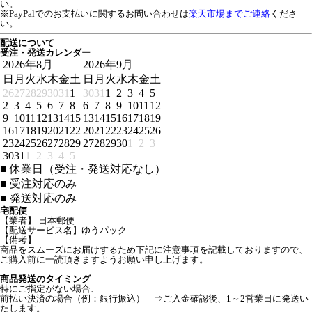
い。
※PayPalでのお支払いに関するお問い合わせは
楽天市場までご連絡
くださ
い。
配送について
受注・発送カレンダー
2026年8月
2026年9月
日
月
火
水
木
金
土
日
月
火
水
木
金
土
26
27
28
29
30
31
1
30
31
1
2
3
4
5
2
3
4
5
6
7
8
6
7
8
9
10
11
12
9
10
11
12
13
14
15
13
14
15
16
17
18
19
16
17
18
19
20
21
22
20
21
22
23
24
25
26
23
24
25
26
27
28
29
27
28
29
30
1
2
3
30
31
1
2
3
4
5
■
休業日（受注・発送対応なし）
■
受注対応のみ
■
発送対応のみ
宅配便
【業者】 日本郵便
【配送サービス名】ゆうパック
【備考】
商品をスムーズにお届けするため下記に注意事項を記載しておりますので、
ご購入前に一読頂きますようお願い申し上げます。
商品発送のタイミング
特にご指定がない場合、
前払い決済の場合（例：銀行振込） ⇒ご入金確認後、1～2営業日に発送い
たします。