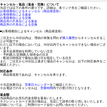
キャンセル・返品（返金・交換）について
当店では以下の条件の通りです。詳細は、各リンク先をご確認ください。
お客様都合によるキャンセル（商品発送前）
お客様都合による返金
お客様都合による交換
商品等の不具合による返金
商品等の不具合による交換
■
お客様都合によるキャンセル（商品発送前）
ご注文から30分以内は、理由の有無を問わず
購入履歴
からキャンセルするこ
とが可能です。
ただし以下の場合においては、30分以内でもキャンセルできない場合がござ
います。
・楽天会員登録を利用していない注文
・予約購入/定期購入/頒布会の注文
・配送日時指定で最短お届け日を指定している注文
また、ご注文から30分以上過ぎた場合のキャンセルは、以下の対応条件をご
確認ください。
対応条件
・商品発送前であれば、キャンセルを承ります。
※当店休業日は、
営業日カレンダー
をご確認ください。
※お電話でのキャンセルは、
営業時間
内での受け付けとなります。
返金額
当該商品のお支払代金全額を返金いたします。
※クレジットカード決済の場合は、当店にて請求の取り消しをいたします。
詳細については、ご利用のカード会社へお問い合わせください。