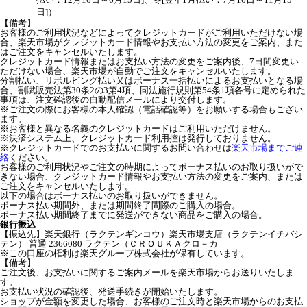
日]）
【備考】
お客様のご利用状況などによってクレジットカードがご利用いただけない場
合、楽天市場がクレジットカード情報やお支払い方法の変更をご案内、また
はご注文をキャンセルいたします。
クレジットカード情報またはお支払い方法の変更をご案内後、7日間変更い
ただけない場合、楽天市場が自動でご注文をキャンセルいたします。
分割払い、リボルビング払い又はボーナス一括払いによるお支払いとなる場
合、割賦販売法第30条2の3第4項、同法施行規則第54条1項各号に定められた
事項は、注文確認後の自動配信メールにより交付します。
※ご注文の際にお客様の本人確認（電話確認等）をお願いする場合もござい
ます。
※お客様と異なる名義のクレジットカードはご利用いただけません。
※決済システム上、クレジットカード利用控は発行しておりません。
※クレジットカードでのお支払いに関するお問い合わせは
楽天市場までご連
絡
ください。
お客様のご利用状況やご注文の時期によってボーナス払いのお取り扱いがで
きない場合、クレジットカード情報やお支払い方法の変更をご案内、または
ご注文をキャンセルいたします。
以下の場合はボーナス払いのお取り扱いができません。
ボーナス払い期間外、または期間終了間際のご購入の場合。
ボーナス払い期間終了までに発送ができない商品をご購入の場合。
銀行振込
【振込先】楽天銀行（ラクテンギンコウ）楽天市場支店（ラクテンイチバシ
テン） 普通 2366080 ラクテン（ＣＲＯＵＫＡクロ－カ
※この口座の権利は楽天グループ株式会社が保有しています。
【備考】
ご注文後、お支払いに関するご案内メールを楽天市場からお送りいたしま
す。
お支払い状況の確認後、発送手続きが開始いたします。
ショップが金額を変更した場合、お客様のご注文時と楽天市場からのお支払