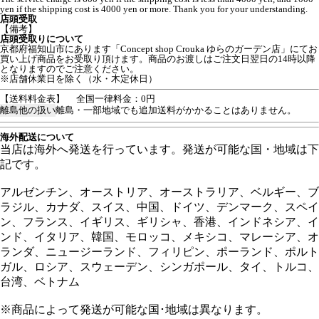
yen if the shipping cost is 4000 yen or more. Thank you for your understanding.
店頭受取
【備考】
店頭受取りについて
京都府福知山市にあります「Concept shop Crouka ゆらのガーデン店」にてお
買い上げ商品をお受取り頂けます。商品のお渡しはご注文日翌日の14時以降
となりますのでご注意ください。
※店舗休業日を除く（水・木定休日）
【送料料金表】
全国一律料金：0円
離島他の扱い
離島・一部地域でも追加送料がかかることはありません。
海外配送について
当店は海外へ発送を行っています。発送が可能な国・地域は下
記です。
アルゼンチン、オーストリア、オーストラリア、ベルギー、ブ
ラジル、カナダ、スイス、中国、ドイツ、デンマーク、スペイ
ン、フランス、イギリス、ギリシャ、香港、インドネシア、イ
ンド、イタリア、韓国、モロッコ、メキシコ、マレーシア、オ
ランダ、ニュージーランド、フィリピン、ポーランド、ポルト
ガル、ロシア、スウェーデン、シンガポール、タイ、トルコ、
台湾、ベトナム
※商品によって発送が可能な国･地域は異なります。