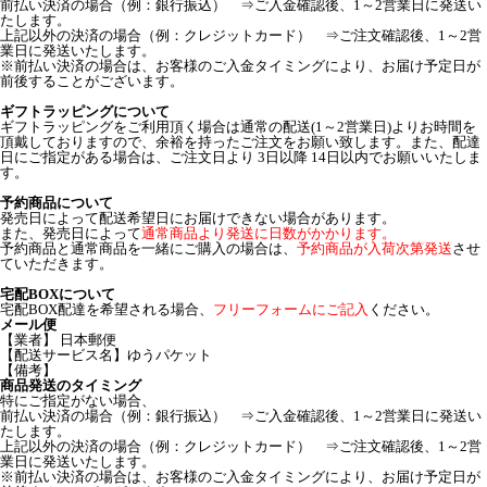
前払い決済の場合（例：銀行振込） ⇒ご入金確認後、1～2営業日に発送い
たします。
上記以外の決済の場合（例：クレジットカード） ⇒ご注文確認後、1～2営
業日に発送いたします。
※前払い決済の場合は、お客様のご入金タイミングにより、お届け予定日が
前後することがございます。
ギフトラッピングについて
ギフトラッピングをご利用頂く場合は通常の配送(1～2営業日)よりお時間を
頂戴しておりますので、余裕を持ったご注文をお願い致します。また、配達
日にご指定がある場合は、ご注文日より 3日以降 14日以内でお願いいたしま
す。
予約商品について
発売日によって配送希望日にお届けできない場合があります。
また、発売日によって
通常商品より発送に日数がかかります。
予約商品と通常商品を一緒にご購入の場合は、
予約商品が入荷次第発送
させ
ていただきます。
宅配BOXについて
宅配BOX配達を希望される場合、
フリーフォームにご記入
ください。
メール便
【業者】 日本郵便
【配送サービス名】ゆうパケット
【備考】
商品発送のタイミング
特にご指定がない場合、
前払い決済の場合（例：銀行振込） ⇒ご入金確認後、1～2営業日に発送い
たします。
上記以外の決済の場合（例：クレジットカード） ⇒ご注文確認後、1～2営
業日に発送いたします。
※前払い決済の場合は、お客様のご入金タイミングにより、お届け予定日が