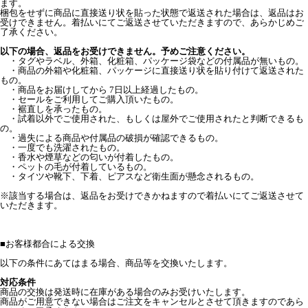
ます。
梱包をせずに商品に直接送り状を貼った状態で返送された場合は、返品はお
受けできません。着払いにてご返送させていただきますので、あらかじめご
了承ください。
以下の場合、返品をお受けできません。予めご注意ください。
・タグやラベル、外箱、化粧箱、パッケージ袋などの付属品が無いもの。
・商品の外箱や化粧箱、パッケージに直接送り状を貼り付けて返送された
もの。
・商品をお届けしてから 7日以上経過したもの。
・セールをご利用してご購入頂いたもの。
・裾直しを承ったもの。
・試着以外でご使用された、もしくは屋外でご使用されたと判断できるも
の。
・過失による商品や付属品の破損が確認できるもの。
・一度でも洗濯されたもの。
・香水や煙草などの匂いが付着したもの。
・ペットの毛が付着しているもの。
・タイツや靴下、下着、ピアスなど衛生面が懸念されるもの。
※該当する場合は、返品をお受けできかねますので着払いにてご返送させて
いただきます。
■
お客様都合による交換
以下の条件にあてはまる場合、商品等を交換いたします。
対応条件
商品の交換は発送時に在庫がある場合のみお受けいたします。
商品がご用意できない場合はご注文をキャンセルとさせて頂きますのであら