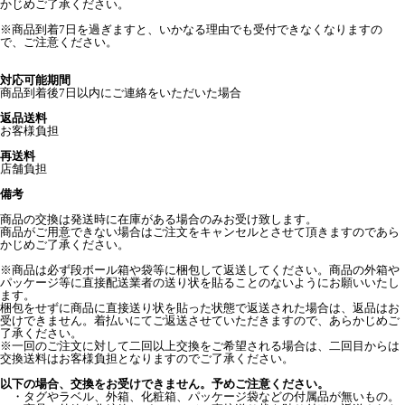
かじめご了承ください。
※商品到着7日を過ぎますと、いかなる理由でも受付できなくなりますの
で、ご注意ください。
対応可能期間
商品到着後7日以内にご連絡をいただいた場合
返品送料
お客様負担
再送料
店舗負担
備考
商品の交換は発送時に在庫がある場合のみお受け致します。
商品がご用意できない場合はご注文をキャンセルとさせて頂きますのであら
かじめご了承ください。
※商品は必ず段ボール箱や袋等に梱包して返送してください。商品の外箱や
パッケージ等に直接配送業者の送り状を貼ることのないようにお願いいたし
ます。
梱包をせずに商品に直接送り状を貼った状態で返送された場合は、返品はお
受けできません。着払いにてご返送させていただきますので、あらかじめご
了承ください。
※一回のご注文に対して二回以上交換をご希望される場合は、二回目からは
交換送料はお客様負担となりますのでご了承ください。
以下の場合、交換をお受けできません。予めご注意ください。
・タグやラベル、外箱、化粧箱、パッケージ袋などの付属品が無いもの。