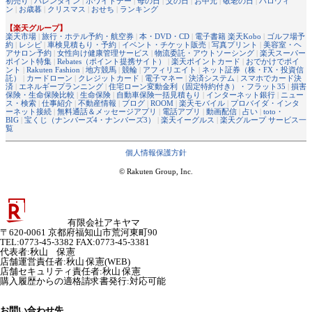
初売り
|
バレンタイン
|
ホワイトデー
|
母の日
|
父の日
|
お中元
|
敬老の日
|
ハロウィ
ン
|
お歳暮
|
クリスマス
|
おせち
|
ランキング
【楽天グループ】
楽天市場
|
旅行・ホテル予約・航空券
|
本・DVD・CD
|
電子書籍 楽天Kobo
|
ゴルフ場予
約
|
レシピ
|
車検見積もり・予約
|
イベント・チケット販売
|
写真プリント
|
美容室・ヘ
アサロン予約
|
女性向け健康管理サービス
|
物流委託・アウトソーシング
|
楽天スーパー
ポイント特集
|
Rebates（ポイント提携サイト）
|
楽天ポイントカード
|
おでかけでポイ
ント
|
Rakuten Fashion
|
地方競馬
|
競輪
|
アフィリエイト
|
ネット証券（株・FX・投資信
託）
|
カードローン
|
クレジットカード
|
電子マネー
|
決済システム
|
スマホでカード決
済
|
エネルギープランニング
|
住宅ローン変動金利（固定特約付き）・フラット35
|
損害
保険・生命保険比較
|
生命保険
|
自動車保険一括見積もり
|
インターネット銀行
|
ニュー
ス・検索
|
仕事紹介
|
不動産情報
|
ブログ
|
ROOM
|
楽天モバイル
|
プロバイダ・インタ
ーネット接続
|
無料通話＆メッセージアプリ
|
電話アプリ
|
動画配信
|
占い
|
toto・
BIG
|
宝くじ（ナンバーズ4・ナンバーズ3）
|
楽天イーグルス
|
楽天グループ サービス一
覧
個人情報保護方針
© Rakuten Group, Inc.
有限会社アキヤマ
〒620-0061 京都府福知山市荒河東町90
TEL:0773-45-3382 FAX:0773-45-3381
代表者
:
秋山 保憲
店舗運営責任者
:
秋山 保憲(WEB)
店舗セキュリティ責任者
:
秋山 保憲
購入履歴からの適格請求書発行:対応可能
お問い合わせ先