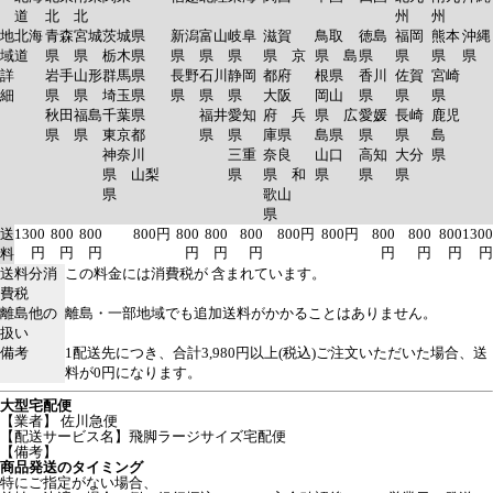
道
北
北
州
州
地
北海
青森
宮城
茨城県
新潟
富山
岐阜
滋賀
鳥取
徳島
福岡
熊本
沖縄
域
道
県
県
栃木県
県
県
県
県 京
県 島
県
県
県
県
詳
岩手
山形
群馬県
長野
石川
静岡
都府
根県
香川
佐賀
宮崎
細
県
県
埼玉県
県
県
県
大阪
岡山
県
県
県
秋田
福島
千葉県
福井
愛知
府 兵
県 広
愛媛
長崎
鹿児
県
県
東京都
県
県
庫県
島県
県
県
島
神奈川
三重
奈良
山口
高知
大分
県
県 山梨
県
県 和
県
県
県
県
歌山
県
送
1300
800
800
800円
800
800
800
800円
800円
800
800
800
1300
円
円
円
円
円
円
円
円
円
円
料
送料分消
この料金には消費税が 含まれています。
費税
離島他の
離島・一部地域でも追加送料がかかることはありません。
扱い
備考
1配送先につき、合計3,980円以上(税込)ご注文いただいた場合、送
料が0円になります。
大型宅配便
【業者】 佐川急便
【配送サービス名】飛脚ラージサイズ宅配便
【備考】
商品発送のタイミング
特にご指定がない場合、