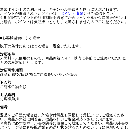
通常ポイントのご利用分は、キャンセル手続きと同時に返還されます。
ポイントが返還されたかどうかは、
ポイント履歴
よりご確認下さい。
※期間限定ポイントの利用期限を過ぎてからキャンセルや金額修正が行われ
た場合、ポイントは失効扱いとなり、返還されませんのでご注意ください。
■
お客様都合による返金
以下の条件にあてはまる場合、返金いたします。
対応条件
未開封・未使用のもので、商品到着より7日以内に事前にご連絡いただいた
もののみ対応いたします。
対応可能期間
商品到着後7日以内にご連絡をいただいた場合
返金額
ご請求金額全額
返品送料
お客様負担
備考
返品をご希望の場合は、外箱や付属品も同梱して元払いにてご返送くださ
い。商品が弊社に到着後、検品を行いご返金対応をさせて頂きます。
※商品は必ず段ボール箱や袋等に梱包して返送してください。商品の外箱や
パッケージ等に直接配送業者の送り状を貼ることのないようにお願いいたし