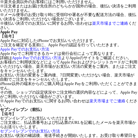
※楽天会員以外のお客様にはご利用いただけません。
※注文者またはお届け先住所のどちらかが国外の場合、後払い決済をご利用
いただけません。
※メール便等のお受け取り時に受領印や署名が不要な配送方法の場合、後払
い決済をご利用いただけない場合がございます。
※後払い決済でのお支払いに関するお問い合わせは
楽天市場までご連絡
くだ
さい。
Apple Pay
【備考】
Apple Payに対応したiPhoneでお支払いいただけます。
ご注文を確定する直前に、Apple Payの認証を行っていただきます。
Apple Payでのお支払い方法
Apple Payでご利用できるカードは発行会社によって異なります。
詳細は
Apple Payでのお支払い方法
よりAppleのサイトをご確認ください。
お客様のご利用状況などによってApple Payおよびクレジットカードがご利用
いただけない場合、楽天市場がお支払い方法の変更をご案内、またはご注文
をキャンセルいたします。
お支払い方法の変更をご案内後、7日間変更いただけない場合、楽天市場が
自動でご注文をキャンセルいたします。
iPhone以外の端末からのご購入時はApple Payをご利用いただくことができま
せん。
その他、ショップの設定状況やご注文時の選択内容などによって、Apple Pay
がご利用いただけない場合がございます。
※Apple Payでのお支払いに関するお問い合わせは
楽天市場までご連絡
くださ
い。
セブンイレブン（前払）
【備考】
セブンイレブンでお支払いいただけます。
ご注文後に、払込票番号および払込票のURLを記載したメールを楽天市場か
らお送りいたします。
セブンイレブンでのお支払い方法
お支払い状況の確認後、発送手続きが開始いたします。お受け取り希望日を