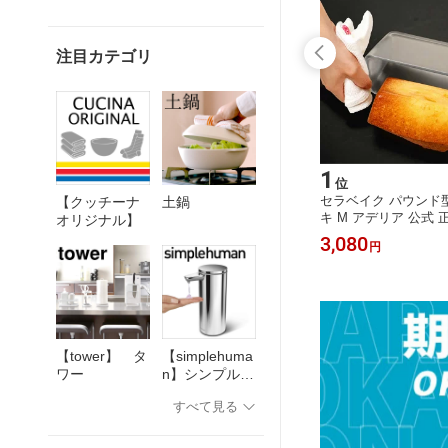
注目カテゴリ
15
1
位
位
ポット パ
セラベイク 公式 cerabake スクエア
セラベイク パウンド
【クッチーナ
土鍋
ー 洗いや
耐熱 ガラス オーブン皿 スクエア型
キ M アデリア 公式 正
オリジナル】
ォーター
くっつかない こびりつかない グラタ
ンドケーキ型 Cera B
2,860
3,080
円
円
ケヤ ア
ン皿 耐熱容器 トースター 正規 耐熱
ガラス パウンド型ア
ナホーム
ガラス 保存容器 ms 【 スクエアロー
応 耐熱ガラス ケーキ
れ ドアポ
スターMS 】 ギフト プレゼント 耐熱
形 オーブン皿 お菓子
出し コ
皿 食洗機対応 電子レンジ対応 焼き菓
耐熱皿 耐熱容器 耐熱
子 お菓子作り
ンジ 調理
【tower】 タ
【simplehuma
ワー
n】シンプルヒ
ューマン
すべて見る