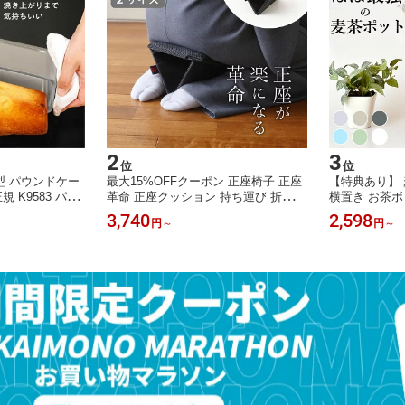
2
3
位
位
型 パウンドケー
最大15%OFFクーポン 正座椅子 正座
【特典あり】 
規 K9583 パウ
革命 正座クッション 持ち運び 折りた
横置き お茶ボ
ake パウンド型
たみ 携帯 正座 らく サポーター 補助
れ 1リットル
3,740
2,598
円
～
円
～
デリア 食洗機対
コンパクト 軽量 おしゃれ 椅子 座る
ない 1l 2l
型 ガラス 長方
しびれ しびれない 楽 正座補助 サポ
製 かわいい 
作り 焼き菓子
ート アシスト 折り畳み しびれ ない
ト2リットル 冷
 グラタン皿 レ
携帯用 目立たない 法事 茶道 華道 習
L 2個セット タ
字 習い事
ポケット