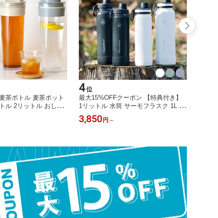
4
5
位
位
麦茶ボトル 麦茶ポット
最大15%OFFクーポン 【特典付き】
最大1
トル 2リットル おしゃ
1リットル 水筒 サーモフラスク 1L 70
お茶ポ
 耐熱 洗いやすい こぼれ
0ml 公式 正規 スポーツドリンク対応
ットル
3,850
1,98
円
～
 ピッチャー お茶ポット 日本
サーモフラスク水筒 軽い 軽量 大容量
トル 
冷蔵庫 スリム お茶ポッ
スリム おしゃれ 保冷 ふた付き スポ
OK 
水筒 スリムジャグ 1.1
ーツボトル 直飲み タケヤ takeya ス
れ ス
ケヤ takeya 熱湯 ドア
テンレスボトル サーモフラスクライ
冷水筒
ト 1.17L 0.7L
ースリム