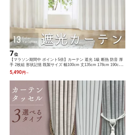
7
位
【マラソン期間中 ポイント5倍】カーテン 遮光 1級 断熱 防音 厚
手 2枚組 形状記憶 既製サイズ 幅100cm 丈135cm 178cm 190cm 2
00cm 215cm タッセル フック付 無地 ホワイト アイボリー ベー
5,490
円
～
ジュ ブラウン leafy リーフィー 既製サイズ