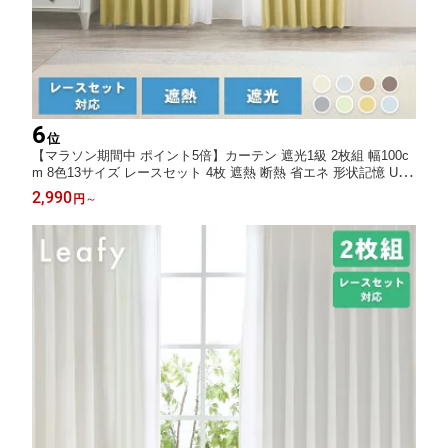
6
位
【マラソン期間中 ポイント5倍】カーテン 遮光1級 2枚組 幅100c
m 8色13サイズ レースセット 4枚 遮熱 断熱 省エネ 形状記憶 UV
カット 遮像 洗える タッセル付 フック付 寝室 リビング 新生活 送
2,990
円
～
料無料 ピエノ (150cm幅は片開き用)