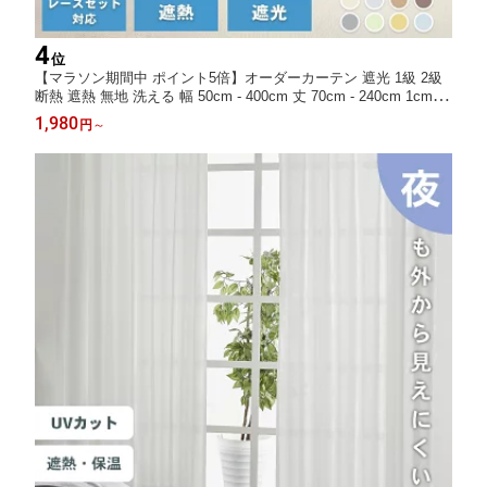
4
位
【マラソン期間中 ポイント5倍】オーダーカーテン 遮光 1級 2級
断熱 遮熱 無地 洗える 幅 50cm - 400cm 丈 70cm - 240cm 1cm単
位 タッセル フック付 アイボリー グリーン イエロー グレー ブル
1,980
円
～
ー ブラウン pieno ピエノ 1枚入 uv ミラー レースセット可