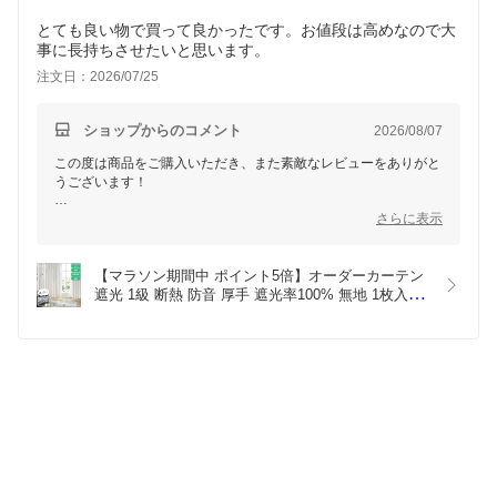
とても良い物で買って良かったです。お値段は高めなので大
事に長持ちさせたいと思います。
注文日：2026/07/25
ショップからのコメント
2026/08/07
この度は商品をご購入いただき、また素敵なレビューをありがと
うございます！
お客様にご満足いただけたようで、大変嬉しく思います。丈夫な
さらに表示
素材と高機能性を活かして、末長くご愛用いただければ幸いで
す。何かご不明点等ございましたら、お気軽にご相談くださいま
せ。
【マラソン期間中 ポイント5倍】オーダーカーテン 
遮光 1級 断熱 防音 厚手 遮光率100% 無地 1枚入 レ
ースセット2枚組 幅 50-200cm 丈80-260cm 1cm単
位でオーダー タッセル付き フック付 形状安定 ホワ
イト アイボリー ベージュ leafy リーフィープレー
ン