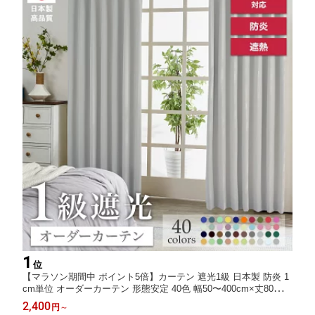
1
位
【マラソン期間中 ポイント5倍】カーテン 遮光1級 日本製 防炎 1
cm単位 オーダーカーテン 形態安定 40色 幅50〜400cm×丈80〜25
0cm 片開き1枚 レースセット 2枚セット 両開き 2枚組 4枚セット
2,400
円
～
オーダー 日本製 安心 無地 リビング 一人暮らし 洗える 寝室 子供