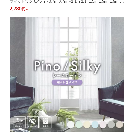
フィットワン 0.45m〜0.7m 0.7m〜1.1m 1.1~1.5m 1.5m~1.9m シ
ングル ナチュラル シンプル ブラウン ホワイト 穴あけ不要
2,780
円
～