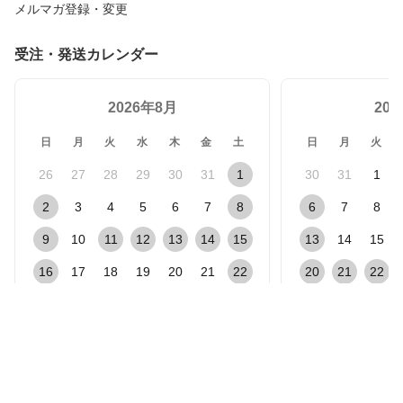
メルマガ登録・変更
受注・発送カレンダー
2026年8月
20
日
月
火
水
木
金
土
日
月
火
26
27
28
29
30
31
1
30
31
1
2
3
4
5
6
7
8
6
7
8
9
10
11
12
13
14
15
13
14
15
16
17
18
19
20
21
22
20
21
22
23
24
25
26
27
28
29
27
28
29
30
31
1
2
3
4
5
休業日（受注・発送対応なし）
受注対応のみ