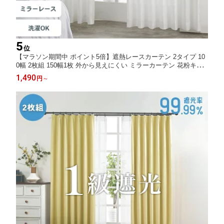
5
位
【マラソン期間中 ポイント5倍】遮熱レースカーテン 2タイプ 10
0幅 2枚組 150幅1枚 外から見えにくい ミラーカーテン 花粉キャ
ッチ 遮熱 UVカット 遮像 省エネ 二枚組 遮熱カーテン ホワイト
1,490
円
～
ピンク レース シンプル 洗濯可 目隠し 送料無料