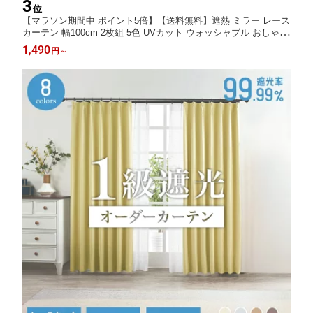
3
位
【マラソン期間中 ポイント5倍】【送料無料】遮熱 ミラー レース
カーテン 幅100cm 2枚組 5色 UVカット ウォッシャブル おしゃれ
白/ホワイト カーテン 2タイプ選べる pino silky
1,490
円
～