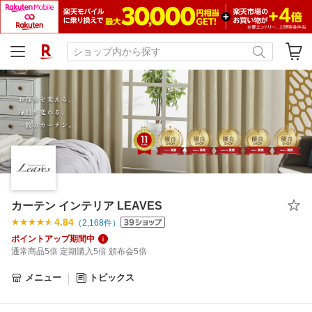
カーテン インテリア LEAVES
4.84
（
2,168
件）
ポイントアップ期間中
通常商品5倍 定期購入5倍 頒布会5倍
メニュー
トピックス