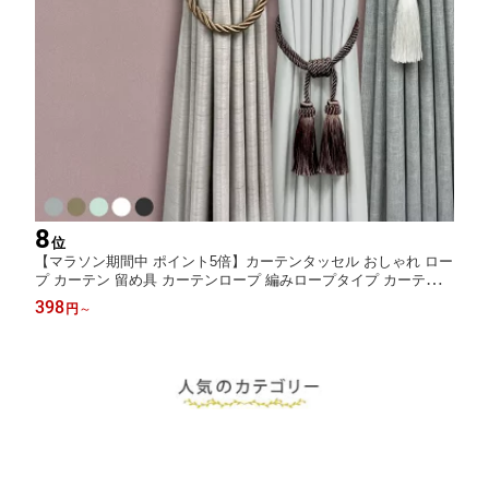
8
位
【マラソン期間中 ポイント5倍】カーテンタッセル おしゃれ ロー
プ カーテン 留め具 カーテンロープ 編みロープタイプ カーテン留
め カーテン止め タイバック 1本入り フック 装飾 カーテンホルダ
398
円
～
ー ホワイト 白 グレー シルバー ブラウン 青 インテリア 雑貨 イ
ンテリア小物