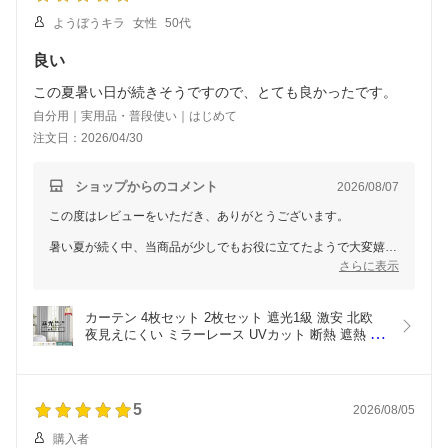
ようぼうキラ
女性
50代
良い
この夏暑い日が続きそうですので、とても良かったです。
自分用｜実用品・普段使い｜はじめて
注文日：2026/04/30
ショップからのコメント
2026/08/07
この度はレビューをいただき、ありがとうございます。
暑い夏が続く中、当商品が少しでもお役に立てたようで大変嬉し
く思います。
さらに表示
遮熱・断熱効果がありますので、快適にお過ごしいただけると思
います。またのご利用を心よりお待ちしております。
カーテン 4枚セット 2枚セット 遮光1級 激安 北欧 
夜見えにくい ミラーレース UVカット 断熱 遮熱 高
級感 省エネ レース カーテンセット 形状記憶 無地
カーテン  送料無料 洗える リビング 寝室
5
2026/08/05
購入者