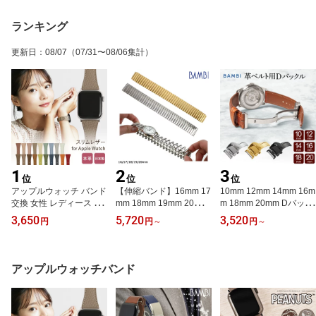
ランキング
更新日
：
08/07
（07/31〜08/06集計）
1
2
3
位
位
位
アップルウォッチ バンド
【伸縮バンド】16mm 17
10mm 12mm 14mm 16m
交換 女性 レディース レ
mm 18mm 19mm 20mm
m 18mm 20mm Dバック
ザー 革 おしゃれ ギフト
時計 ベルト 時計ベルト
ル バックル シルバー ゴ
3,650
5,720
3,520
円
円
～
円
～
くすみカラー スリム 細
腕時計ベルト 時計バンド
ールド ブラック バンビ
い 本革 イタリアンレザ
時計 バンド 腕時計バン
BAMBI ステンレス SS 31
ー サフィアーノ かわい
ド バンビ ストレート S
6L 時計バンド 腕時計バ
い applewatch 38mm 40
バンド 蛇腹 メタル 金属
ンド 時計ベルト 腕時計
アップルウォッチバンド
mm 41mm 42mm 44mm
メンズ レディース シル
ベルト 時計 ベルト 片開
45mm 46mm 49mm Seri
バー BSS1238-S BSS12
き 三つ折れ プッシュ式
es1 2 3 4 5 6 7 SE 8 9 10
39-G
尾錠 留め具 部品 厚さ4m
ultra M003
mまで ZS0007 ZG0007