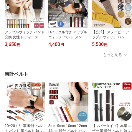
ZB0007
アップルウォッチ バンド
Dバックル付き アップル
【公式】 スヌーピー ア
交換 女性 レディース レ
ウォッチ バンド メンズ
ップルウォッチ バンド
ザー 革 おしゃれ ギフト
男性 革 レザー 撥水 スコ
レディース 革 レザー 本
3,650
4,400
5,500
円
円
円
くすみカラー スリム 細
ッチガード 牛革 三折れ
革 ベルト SNOOPY PEA
い 本革 イタリアンレザ
プッシュ式 バックル Dバ
NUTS ピーナッツ Apple
もっと見る
ー サフィアーノ かわい
ックル ビジネス ギフト a
Watch 38mm 40mm 41m
い applewatch 38mm 40
pplewatch 38mm 40mm
m 42mm 44mm 45mm 4
mm 41mm 42mm 44mm
41mm 42mm 44mm 45m
6mm 49mm Series 1 2 3
45mm 46mm 49mm Seri
m 46mm 49mm Series1
4 5 6 7 8 se 9 10 ultra ギ
時計ベルト
es1 2 3 4 5 6 7 SE 8 9 10
2 3 4 5 6 SE 7 8 9 10 Ultr
フト メンズ SNP02
ultra M003
a RWM022_522
10~20ミリ 革 時計 ベル
8mm 9mm 10mm 12mm
【レバータイプ】本革 レ
ト バンド 革ベルト 時計
14mm 時計 ベルト バン
ザー 革 時計 ベルト 時計