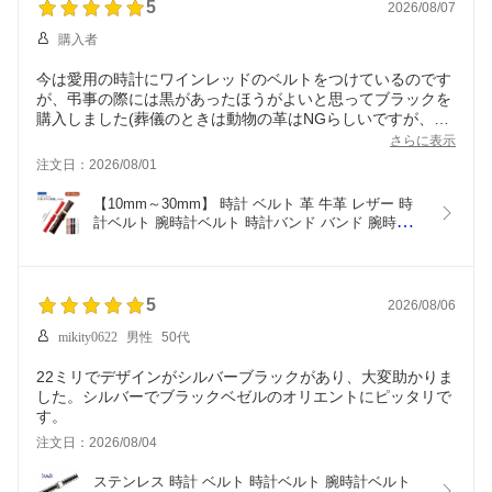
5
2026/08/07
購入者
今は愛用の時計にワインレッドのベルトをつけているのです
が、弔事の際には黒があったほうがよいと思ってブラックを
購入しました(葬儀のときは動物の革はNGらしいですが、金
属ベルトが苦手なためこれにしました)。型押しのデザイン
さらに表示
が品良く、ツヤも控えめでとてもよいお品でした。レバーを
注文日：2026/08/01
つけていただいたので簡単に付け替えもできますし、大満足
です。ありがとうございました。
【10mm～30mm】 時計 ベルト 革 牛革 レザー 時
計ベルト 腕時計ベルト 時計バンド バンド 腕時計バ
ンド 型押し レディース メンズ 10mm 11mm 12mm 
13mm 14mm 16mm 17mm 18mm 19mm 20mm 
22mm 24mm 26mm 28mm 30mm BAMBI バンビ 
BKE009 BKE109 BKE111
5
2026/08/06
mikity0622
男性
50代
22ミリでデザインがシルバーブラックがあり、大変助かりま
した。シルバーでブラックベゼルのオリエントにピッタリで
す。
注文日：2026/08/04
ステンレス 時計 ベルト 時計ベルト 腕時計ベルト 