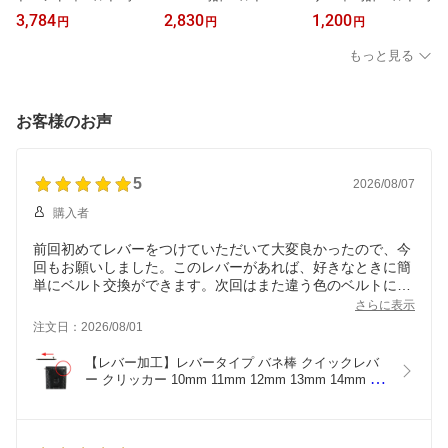
ベルト 時計バンド 腕時
ド 革ベルト 時計バンド
ベルト 腕時計ベルト ス
3,784
2,830
1,200
円
円
円
計 スコッチガード レザ
時計ベルト 腕時計ベルト
ムース 牛革 メンズ レデ
ー 本革 クロコ型押 バン
腕時計バンド 革 レザー
ィース レバー 10mm 11
もっと見る
ビ BAMBI 撥水 メンズ レ
レディース バンビ BAMB
mm 12mm 13mm 14mm
ディース 10mm 11mm 1
I 型押し 玉符 牛革 かわい
15mm 16mm 17mm 18m
2mm 13mm 14mm 15m
い おしゃれ 細幅 細い 女
m 19mm 20mm 腕時計バ
m 16mm 17mm 18mm 1
性 アンティーク ばね棒
ンド 腕時計 バンド 時計
お客様のお声
9mm 20mm 黒 バネ棒 ば
付き BKE017
バンド 黒 茶 交換 049-LE
ね棒付き BKME051
VER
5
2026/08/07
購入者
前回初めてレバーをつけていただいて大変良かったので、今
回もお願いしました。このレバーがあれば、好きなときに簡
単にベルト交換ができます。次回はまた違う色のベルトにレ
バーをお願いして、服に合わせて楽しみたいと思っていま
さらに表示
す。
注文日：2026/08/01
【レバー加工】レバータイプ バネ棒 クイックレバ
ー クリッカー 10mm 11mm 12mm 13mm 14mm 
15mm 16mm 17mm 18mm 19mm 20mm 22mm  時
計ベルト 時計バンド用 Ф1.5 レザーバンド用 サイ
ズ用確認！単品での販売は致しておりません【10～
20mm・22mm】