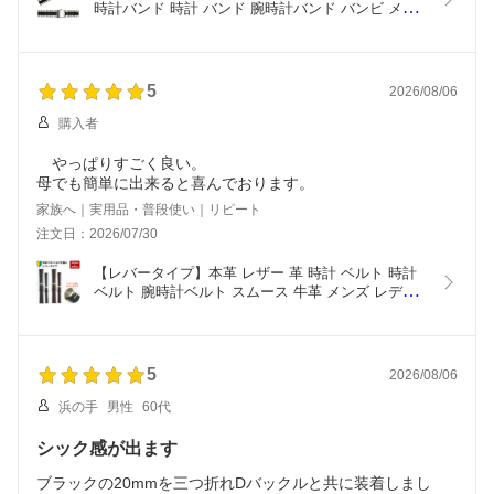
時計バンド 時計 バンド 腕時計バンド バンビ メタ
ル 金属 交換ベルト ステンレスバンド  メンズ コン
ビ BSB1243TB 22mm 24mm
5
2026/08/06
購入者
やっぱりすごく良い。
母でも簡単に出来ると喜んでおります。
家族へ｜実用品・普段使い｜リピート
注文日：2026/07/30
【レバータイプ】本革 レザー 革 時計 ベルト 時計
ベルト 腕時計ベルト スムース 牛革 メンズ レディ
ース レバー 10mm 11mm 12mm 13mm 14mm 
15mm 16mm 17mm 18mm 19mm 20mm 腕時計バ
ンド 腕時計 バンド 時計バンド  黒 茶 交換 049-
LEVER
5
2026/08/06
浜の手
男性
60代
シック感が出ます
ブラックの20mmを三つ折れDバックルと共に装着しまし