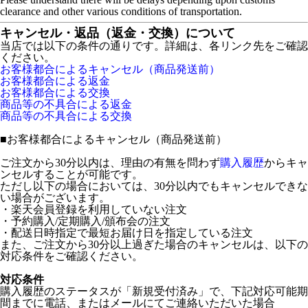
clearance and other various conditions of transportation.
キャンセル・返品（返金・交換）について
当店では以下の条件の通りです。詳細は、各リンク先をご確認
ください。
お客様都合によるキャンセル（商品発送前）
お客様都合による返金
お客様都合による交換
商品等の不具合による返金
商品等の不具合による交換
■
お客様都合によるキャンセル（商品発送前）
ご注文から30分以内は、理由の有無を問わず
購入履歴
からキャ
ンセルすることが可能です。
ただし以下の場合においては、30分以内でもキャンセルできな
い場合がございます。
・楽天会員登録を利用していない注文
・予約購入/定期購入/頒布会の注文
・配送日時指定で最短お届け日を指定している注文
また、ご注文から30分以上過ぎた場合のキャンセルは、以下の
対応条件をご確認ください。
対応条件
購入履歴のステータスが「新規受付済み」で、下記対応可能期
間までに電話、またはメールにてご連絡いただいた場合