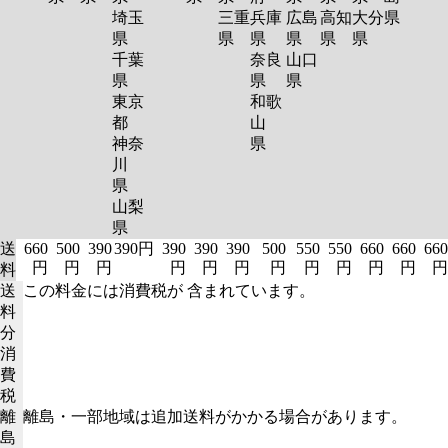
埼玉
三重
兵庫
広島
高知
大分
県
県
県
県
県
県
県
千葉
奈良
山口
県
県
県
東京
和歌
都
山
神奈
県
川
県
山梨
県
送
660
500
390
390円
390
390
390
500
550
550
660
660
660
円
円
円
円
円
円
円
円
円
円
円
円
料
送
この料金には消費税が 含まれています。
料
分
消
費
税
離
離島・一部地域は追加送料がかかる場合があります。
島