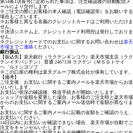
第54条1項各号に定められた事項は、注文確認後の自動配信メ
ールにより交付します。
※ご注文の際にお客様の本人確認（電話確認等）をお願いする
場合もございます。
※お客様と異なる名義のクレジットカードはご利用いただけま
せん。
※決済システム上、クレジットカード利用控は発行しておりま
せん。
※クレジットカードでのお支払いに関するお問い合わせは
楽天
市場までご連絡
ください。
銀行振込
【振込先】楽天銀行（ラクテンギンコウ）楽天市場支店（ラク
テンイチバシテン） 普通 2467138 ラクテン（ＭＳＧトケイ
ヘ゛ルトシヨツフ゜
※この口座の権利は楽天グループ株式会社が保有しています。
【備考】
ご注文後、お支払いに関するご案内メールを楽天市場からお送
りいたします。
お支払い状況の確認後、発送手続きが開始いたします。
ショップが金額を変更した場合、お客様のご注文時と楽天市場
からのお支払いに関するご案内メール送信時で金額が異なりま
す。
お支払いに関するご案内メールに記載の金額をご確認のうえ、
お支払いください。
14日以内にお支払いが確認できない場合、楽天市場が自動でご
注文をキャンセルいたします。
振込の取扱時間はご利用される金融機関のホームページなどを