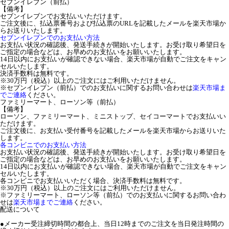
セブンイレブン（前払）
【備考】
セブンイレブンでお支払いいただけます。
ご注文後に、払込票番号および払込票のURLを記載したメールを楽天市場か
らお送りいたします。
セブンイレブンでのお支払い方法
お支払い状況の確認後、発送手続きが開始いたします。お受け取り希望日を
ご指定の場合などは、お早めのお支払いをお願いいたします。
14日以内にお支払いが確認できない場合、楽天市場が自動でご注文をキャン
セルいたします。
決済手数料は無料です。
※30万円（税込）以上のご注文にはご利用いただけません。
※セブンイレブン（前払）でのお支払いに関するお問い合わせは
楽天市場ま
でご連絡
ください。
ファミリーマート、ローソン等（前払）
【備考】
ローソン、ファミリーマート、ミニストップ、セイコーマートでお支払いい
ただけます。
ご注文後に、お支払い受付番号を記載したメールを楽天市場からお送りいた
します。
各コンビニでのお支払い方法
お支払い状況の確認後、発送手続きが開始いたします。お受け取り希望日を
ご指定の場合などは、お早めのお支払いをお願いいたします。
14日以内にお支払いが確認できない場合、楽天市場が自動でご注文をキャン
セルいたします。
各コンビニでお支払いいただく場合、決済手数料は無料です。
※30万円（税込）以上のご注文にはご利用いただけません。
※ファミリーマート、ローソン等（前払）でのお支払いに関するお問い合わ
せは
楽天市場までご連絡
ください。
配送について
●メーカー受注締切時間の都合上、当日12時までのご注文を当日発注時間の