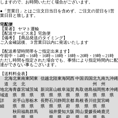
しますので、お時間いただく場合がございます。
●「営業日」とはご注文日当日を含めず、ご注文の翌日を1営
業日目と致します。
宅配便
【業者】 ヤマト運輸
【配送サービス名】宅急便
【備考】【商品発送のタイミング】
ご入金確認後、３営業日以内に発送いたします
【配送希望時間帯をご指定出来ます】
午前中・14時～16時・16時～18時・18時～20時・19時～21時
ただし時間を指定された場合でも、事情により指定時間内に配
達ができない事もございます。
【送料料金表】
北海
北東
南東
関東
信越
北陸
東海
関西
中国
四国
北九
南九
沖縄
道
北
北
州
州
地
北海
青森
宮城
茨城
新潟
富山
岐阜
滋賀
鳥取
徳島
福岡
熊本
沖縄
域
道
県
県
県
県
県
県
県
県
県
県
県
県
詳
岩手
山形
栃木
長野
石川
静岡
京都
島根
香川
佐賀
宮崎
細
県
県
県
県
県
県
府
県
県
県
県
秋田
福島
群馬
福井
愛知
大阪
岡山
愛媛
長崎
鹿児
県
県
県
県
県
府
県
県
県
島