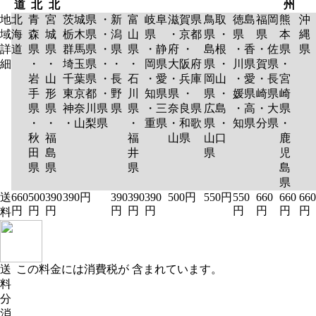
道
北
北
州
地
北
青
宮
茨城県 ・
新
富
岐阜
滋賀県
鳥取
徳島
福岡
熊
沖
域
海
森
城
栃木県 ・
潟
山
県
・京都
県 ・
県
県
本
縄
詳
道
県
県
群馬県 ・
県
県
・静
府 ・
島根
・香
・佐
県
県
細
・
・
埼玉県 ・
・
・
岡県
大阪府
県 ・
川県
賀県
・
岩
山
千葉県 ・
長
石
・愛
・兵庫
岡山
・愛
・長
宮
手
形
東京都 ・
野
川
知県
県 ・
県 ・
媛県
崎県
崎
県
県
神奈川県
県
県
・三
奈良県
広島
・高
・大
県
・
・
・山梨県
・
重県
・和歌
県 ・
知県
分県
・
秋
福
福
山県
山口
鹿
田
島
井
県
児
県
県
県
島
県
送
660
500
390
390円
390
390
390
500円
550円
550
660
660
660
円
円
円
円
円
円
円
円
円
円
料
送
この料金には消費税が 含まれています。
料
分
消