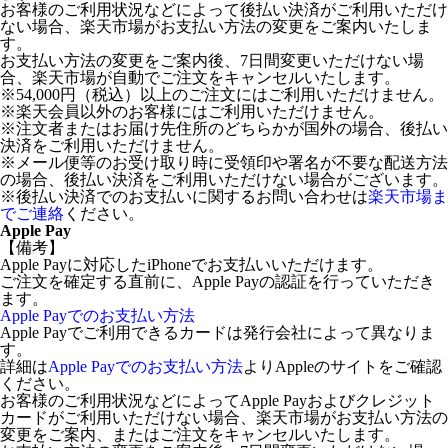
お客様のご利用状況などによって後払い決済がご利用いただけ
ない場合、楽天市場がお支払い方法の変更をご案内いたしま
す。
お支払い方法の変更をご案内後、7日間変更いただけない場
合、楽天市場が自動でご注文をキャンセルいたします。
※54,000円（税込）以上のご注文にはご利用いただけません。
※楽天会員以外のお客様にはご利用いただけません。
※注文者またはお届け先住所のどちらかが国外の場合、後払い
決済をご利用いただけません。
※メール便等のお受け取り時に受領印や署名が不要な配送方法
の場合、後払い決済をご利用いただけない場合がございます。
※後払い決済でのお支払いに関するお問い合わせは
楽天市場ま
でご連絡
ください。
Apple Pay
【備考】
Apple Payに対応したiPhoneでお支払いいただけます。
ご注文を確定する直前に、Apple Payの認証を行っていただき
ます。
Apple Payでのお支払い方法
Apple Payでご利用できるカードは発行会社によって異なりま
す。
詳細は
Apple Payでのお支払い方法
よりAppleのサイトをご確認
ください。
お客様のご利用状況などによってApple Payおよびクレジット
カードがご利用いただけない場合、楽天市場がお支払い方法の
変更をご案内、またはご注文をキャンセルいたします。