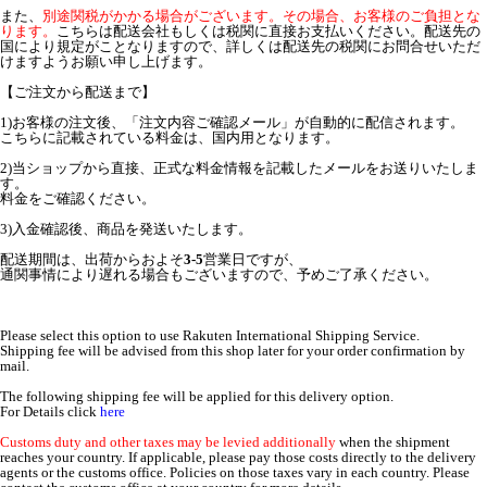
また、
別途関税がかかる場合がございます。その場合、お客様のご負担とな
ります。
こちらは配送会社もしくは税関に直接お支払いください。配送先の
国により規定がことなりますので、詳しくは配送先の税関にお問合せいただ
けますようお願い申し上げます。
【ご注文から配送まで】
1)お客様の注文後、「注文内容ご確認メール」が自動的に配信されます。
こちらに記載されている料金は、国内用となります。
2)当ショップから直接、正式な料金情報を記載したメールをお送りいたしま
す。
料金をご確認ください。
3)入金確認後、商品を発送いたします。
配送期間は、出荷からおよそ
3-5
営業日ですが、
通関事情により遅れる場合もございますので、予めご了承ください。
Please select this option to use Rakuten International Shipping Service.
Shipping fee will be advised from this shop later for your order confirmation by
mail.
The following shipping fee will be applied for this delivery option.
For Details click
here
Customs duty and other taxes may be levied additionally
when the shipment
reaches your country. If applicable, please pay those costs directly to the delivery
agents or the customs office. Policies on those taxes vary in each country. Please