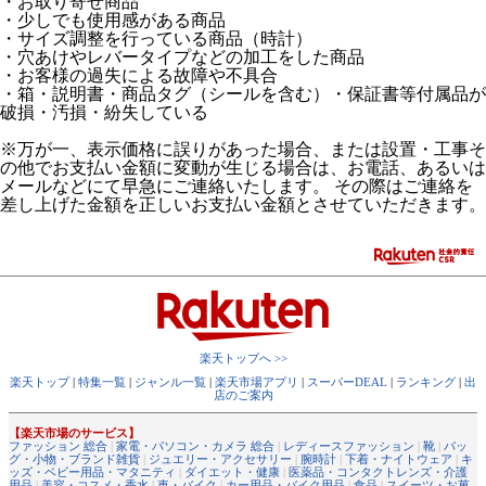
・お取り寄せ商品
・少しでも使用感がある商品
・サイズ調整を行っている商品（時計）
・穴あけやレバータイプなどの加工をした商品
・お客様の過失による故障や不具合
・箱・説明書・商品タグ（シールを含む）・保証書等付属品が
破損・汚損・紛失している
※万が一、表示価格に誤りがあった場合、または設置・工事そ
の他でお支払い金額に変動が生じる場合は、お電話、あるいは
メールなどにて早急にご連絡いたします。 その際はご連絡を
差し上げた金額を正しいお支払い金額とさせていただきます。
楽天トップへ >>
楽天トップ
|
特集一覧
|
ジャンル一覧
|
楽天市場アプリ
|
スーパーDEAL
|
ランキング
|
出
店のご案内
【楽天市場のサービス】
ファッション 総合
|
家電・パソコン・カメラ 総合
|
レディースファッション
|
靴
|
バッ
グ・小物・ブランド雑貨
|
ジュエリー・アクセサリー
|
腕時計
|
下着・ナイトウェア
|
キ
ッズ・ベビー用品・マタニティ
|
ダイエット・健康
|
医薬品・コンタクトレンズ・介護
用品
|
美容・コスメ・香水
|
車・バイク
|
カー用品・バイク用品
|
食品
|
スイーツ・お菓