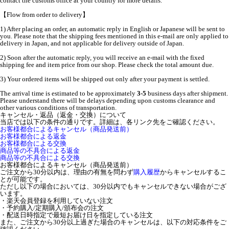
contact the customs office at your country for more details.
【Flow from order to delivery】
1) After placing an order, an automatic reply in English or Japanese will be sent to
you. Please note that the shipping fees mentioned in this e-mail are only applied to
delivery in Japan, and not applicable for delivery outside of Japan.
2) Soon after the automatic reply, you will receive an e-mail with the fixed
shipping fee and item price from our shop. Please check the total amount due.
3) Your ordered items will be shipped out only after your payment is settled.
The arrival time is estimated to be approximately
3-5
business days after shipment.
Please understand there will be delays depending upon customs clearance and
other various conditions of transportation.
キャンセル・返品（返金・交換）について
当店では以下の条件の通りです。詳細は、各リンク先をご確認ください。
お客様都合によるキャンセル（商品発送前）
お客様都合による返金
お客様都合による交換
商品等の不具合による返金
商品等の不具合による交換
お客様都合によるキャンセル（商品発送前）
ご注文から30分以内は、理由の有無を問わず
購入履歴
からキャンセルするこ
とが可能です。
ただし以下の場合においては、30分以内でもキャンセルできない場合がござ
います。
・楽天会員登録を利用していない注文
・予約購入/定期購入/頒布会の注文
・配送日時指定で最短お届け日を指定している注文
また、ご注文から30分以上過ぎた場合のキャンセルは、以下の対応条件をご