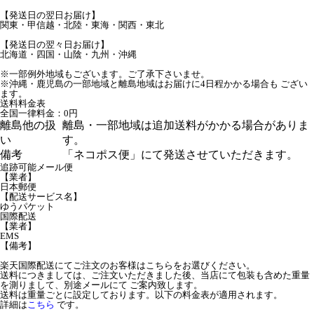
【発送日の翌日お届け】
関東・甲信越・北陸・東海・関西・東北
【発送日の翌々日お届け】
北海道・四国・山陰・九州・沖縄
※一部例外地域もございます。ご了承下さいませ。
※沖縄・鹿児島の一部地域と離島地域はお届けに4日程かかる場合も ござい
ます。
送料料金表
全国一律料金：0円
離島他の扱
離島・一部地域は追加送料がかかる場合がありま
い
す。
備考
「ネコポス便」にて発送させていただきます。
追跡可能メール便
【業者】
日本郵便
【配送サービス名】
ゆうパケット
国際配送
【業者】
EMS
【備考】
楽天国際配送にてご注文のお客様はこちらをお選びください。
送料につきましては、ご注文いただきました後、当店にて包装も含めた重量
を測りまして、別途メールにて ご案内致します。
送料は重量ごとに設定しております。以下の料金表が適用されます。
詳細は
こちら
です。