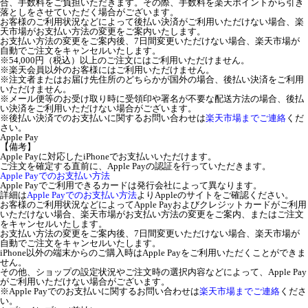
合、手数料をご負担いただきます。その際、手数料を楽天ポイントから引き
落としをさせていただく場合がございます。
お客様のご利用状況などによって後払い決済がご利用いただけない場合、楽
天市場がお支払い方法の変更をご案内いたします。
お支払い方法の変更をご案内後、7日間変更いただけない場合、楽天市場が
自動でご注文をキャンセルいたします。
※54,000円（税込）以上のご注文にはご利用いただけません。
※楽天会員以外のお客様にはご利用いただけません。
※注文者またはお届け先住所のどちらかが国外の場合、後払い決済をご利用
いただけません。
※メール便等のお受け取り時に受領印や署名が不要な配送方法の場合、後払
い決済をご利用いただけない場合がございます。
※後払い決済でのお支払いに関するお問い合わせは
楽天市場までご連絡
くだ
さい。
Apple Pay
【備考】
Apple Payに対応したiPhoneでお支払いいただけます。
ご注文を確定する直前に、Apple Payの認証を行っていただきます。
Apple Payでのお支払い方法
Apple Payでご利用できるカードは発行会社によって異なります。
詳細は
Apple Payでのお支払い方法
よりAppleのサイトをご確認ください。
お客様のご利用状況などによってApple Payおよびクレジットカードがご利用
いただけない場合、楽天市場がお支払い方法の変更をご案内、またはご注文
をキャンセルいたします。
お支払い方法の変更をご案内後、7日間変更いただけない場合、楽天市場が
自動でご注文をキャンセルいたします。
iPhone以外の端末からのご購入時はApple Payをご利用いただくことができま
せん。
その他、ショップの設定状況やご注文時の選択内容などによって、Apple Pay
がご利用いただけない場合がございます。
※Apple Payでのお支払いに関するお問い合わせは
楽天市場までご連絡
くださ
い。