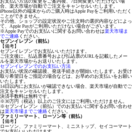
お支払い方法の変更をご案内後、7日間変更いただけない場
合、楽天市場が自動でご注文をキャンセルいたします。
iPhone以外の端末からのご購入時はApple Payをご利用いただく
ことができません。
その他、ショップの設定状況やご注文時の選択内容などによっ
て、Apple Payがご利用いただけない場合がございます。
※Apple Payでのお支払いに関するお問い合わせは
楽天市場ま
でご連絡
ください。
セブンイレブン（前払）
【備考】
セブンイレブンでお支払いいただけます。
ご注文後に、払込票番号および払込票のURLを記載したメー
ルを楽天市場からお送りいたします。
セブンイレブンでのお支払い方法
お支払い状況の確認後、発送手続きが開始いたします。お受け
取り希望日をご指定の場合などは、お早めのお支払いをお願い
いたします。
14日以内にお支払いが確認できない場合、楽天市場が自動でご
注文をキャンセルいたします。
決済手数料は無料です。
※30万円（税込）以上のご注文にはご利用いただけません。
※セブンイレブン（前払）でのお支払いに関するお問い合わせ
は
楽天市場までご連絡
ください。
ファミリーマート、ローソン等（前払）
【備考】
ローソン、ファミリーマート、ミニストップ、セイコーマート
でお支払いいただけます。