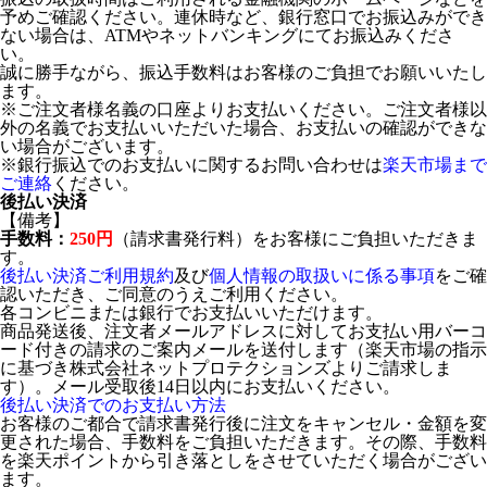
予めご確認ください。連休時など、銀行窓口でお振込みができ
ない場合は、ATMやネットバンキングにてお振込みくださ
い。
誠に勝手ながら、振込手数料はお客様のご負担でお願いいたし
ます。
※ご注文者様名義の口座よりお支払いください。ご注文者様以
外の名義でお支払いいただいた場合、お支払いの確認ができな
い場合がございます。
※銀行振込でのお支払いに関するお問い合わせは
楽天市場まで
ご連絡
ください。
後払い決済
【備考】
手数料：
250円
（請求書発行料）をお客様にご負担いただきま
す。
後払い決済ご利用規約
及び
個人情報の取扱いに係る事項
をご確
認いただき、ご同意のうえご利用ください。
各コンビニまたは銀行でお支払いいただけます。
商品発送後、注文者メールアドレスに対してお支払い用バーコ
ード付きの請求のご案内メールを送付します（楽天市場の指示
に基づき株式会社ネットプロテクションズよりご請求しま
す）。メール受取後14日以内にお支払いください。
後払い決済でのお支払い方法
お客様のご都合で請求書発行後に注文をキャンセル・金額を変
更された場合、手数料をご負担いただきます。その際、手数料
を楽天ポイントから引き落としをさせていただく場合がござい
ます。