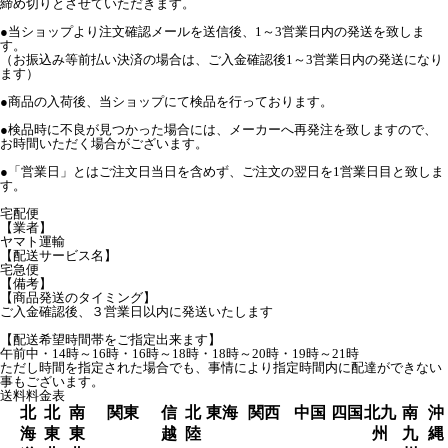
締め切りとさせていただきます。
●当ショップより注文確認メールを送信後、1～3営業日内の発送を致しま
す。
（お振込み等前払い決済の場合は、ご入金確認後1～3営業日内の発送になり
ます）
●商品の入荷後、当ショップにて検品を行っております。
●検品時に不良が見つかった場合には、メーカーへ再発注を致しますので、
お時間いただく場合がございます。
●「営業日」とはご注文日当日を含めず、ご注文の翌日を1営業日目と致しま
す。
宅配便
【業者】
ヤマト運輸
【配送サービス名】
宅急便
【備考】
【商品発送のタイミング】
ご入金確認後、３営業日以内に発送いたします
【配送希望時間帯をご指定出来ます】
午前中・14時～16時・16時～18時・18時～20時・19時～21時
ただし時間を指定された場合でも、事情により指定時間内に配達ができない
事もございます。
送料料金表
北
北
南
関東
信
北
東海
関西
中国
四国
北九
南
沖
海
東
東
越
陸
州
九
縄