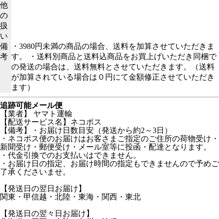
他
の
扱
い
備
・3980円未満の商品の場合、送料を加算させていただきま
考
す。 ・送料別商品と送料込商品をお買上げいただき同梱で
の発送の場合は、送料無料とさせていただきます。（送料
が加算されている場合は０円にて金額修正させていただき
ます）
追跡可能メール便
【業者】 ヤマト運輸
【配送サービス名】ネコポス
【備考】・お届け日数目安（発送から約2～3日）
・ネコポス便のお届けはお客さまご指定のご住所の荷物受け・
新聞受け・郵便受け・メール室等に投函・配達となります。
・代金引換でのお支払いはできません。
・お届け日の指定、お届け時間の指定もできませんので予めご
了承くださいませ。
【発送日の翌日お届け】
関東・甲信越・北陸・東海・関西・東北
【発送日の翌々日お届け】