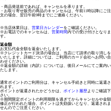
・商品発送前であれば、キャンセルを承ります。
・お取り寄せ販売の商品のキャンセルは、午前11時以降にご注
文の場合、翌日午前9時までにご連絡ください。
※当店休業日は、
営業日カレンダー
をご確認ください。
※お電話でのキャンセルは、
営業時間
内での受け付けとなりま
す。
返金額
お支払代金全額を返金いたします。
※クレジットカード決済の場合は、当店にて請求の取り消しを
いたします。詳細については、ご利用のカード会社へお問い合
わせください。
※返金額の詳細（内訳）については、後日メールにてご案内い
たします。
通常ポイントのご利用分は、キャンセル手続きと同時に返還さ
れます。
ポイントが返還されたかどうかは、
ポイント履歴
よりご確認下
さい。
※期間限定ポイントの利用期限を過ぎてからキャンセルや金額
修正が行われた場合、ポイントは失効扱いとなり、返還されま
せんのでご注意ください。