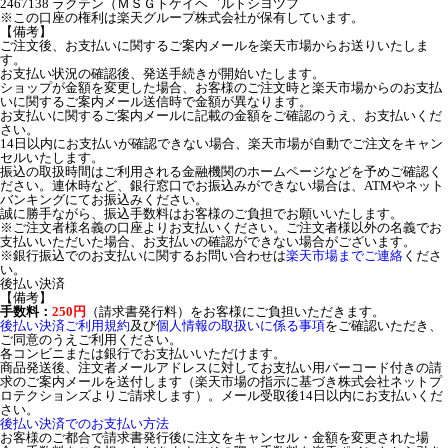
2467138 ラクテン（ＭＳＧトケイヘ゛ルトシヨツフ゜
※この口座の権利は楽天グループ株式会社が保有しています。
【備考】
ご注文後、お支払いに関するご案内メールを楽天市場からお送りいたしま
す。
お支払い状況の確認後、発送手続きが開始いたします。
ショップが金額を変更した場合、お客様のご注文時と楽天市場からのお支払
いに関するご案内メール送信時で金額が異なります。
お支払いに関するご案内メールに記載の金額をご確認のうえ、お支払いくだ
さい。
14日以内にお支払いが確認できない場合、楽天市場が自動でご注文をキャン
セルいたします。
振込の取扱時間はご利用される金融機関のホームページなどを予めご確認く
ださい。連休時など、銀行窓口でお振込みができない場合は、ATMやネット
バンキングにてお振込みください。
誠に勝手ながら、振込手数料はお客様のご負担でお願いいたします。
※ご注文者様名義の口座よりお支払いください。ご注文者様以外の名義でお
支払いいただいた場合、お支払いの確認ができない場合がございます。
※銀行振込でのお支払いに関するお問い合わせは
楽天市場までご連絡
くださ
い。
後払い決済
【備考】
手数料：
250円
（請求書発行料）をお客様にご負担いただきます。
後払い決済ご利用規約
及び
個人情報の取扱いに係る事項
をご確認いただき、
ご同意のうえご利用ください。
各コンビニまたは銀行でお支払いいただけます。
商品発送後、注文者メールアドレスに対してお支払い用バーコード付きの請
求のご案内メールを送付します（楽天市場の指示に基づき株式会社ネットプ
ロテクションズよりご請求します）。メール受取後14日以内にお支払いくだ
さい。
後払い決済でのお支払い方法
お客様のご都合で請求書発行後に注文をキャンセル・金額を変更された場