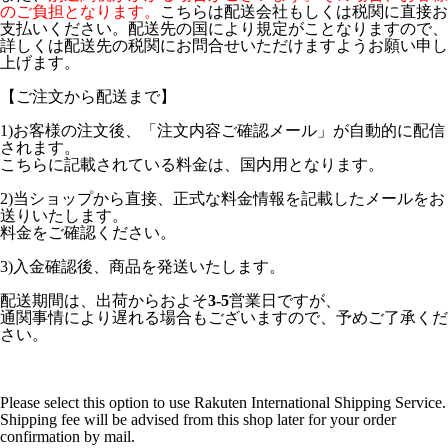
のご負担となります。
こちらは配送会社もしくは税関に直接お
支払いください。配送先の国により規定がことなりますので、
詳しくは配送先の税関にお問合せいただけますようお願い申し
上げます。
【ご注文から配送まで】
1)お客様の注文後、「注文内容ご確認メール」が自動的に配信
されます。
こちらに記載されている料金は、国内用となります。
2)当ショップから直接、正式な料金情報を記載したメールをお
送りいたします。
料金をご確認ください。
3)入金確認後、商品を発送いたします。
配送期間は、出荷からおよそ
3-5
営業日ですが、
通関事情により遅れる場合もございますので、予めご了承くだ
さい。
Please select this option to use Rakuten International Shipping Service.
Shipping fee will be advised from this shop later for your order
confirmation by mail.