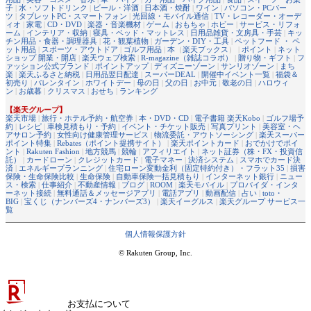
子
|
水・ソフトドリンク
|
ビール・洋酒
|
日本酒・焼酎
|
ワイン
|
パソコン・PCパー
ツ
|
タブレットPC・スマートフォン
|
光回線・モバイル通信
|
TV・レコーダー・オーデ
ィオ
|
家電
|
CD・DVD
|
楽器・音楽機材
|
ゲーム
|
おもちゃ
|
ホビー
|
サービス・リフォ
ーム
|
インテリア・収納
|
寝具・ベッド・マットレス
|
日用品雑貨・文房具・手芸
|
キッ
チン用品・食器・調理器具
|
花・観葉植物
|
ガーデン・DIY・工具
|
ペットフード ・ ペ
ット用品
|
スポーツ・アウトドア
|
ゴルフ用品
|
本
（
楽天ブックス
） |
ポイント
|
ネット
ショップ 開業・開店
|
楽天ウェブ検索
|
R-magazine（雑誌コラボ）
|
贈り物・ギフト
|
フ
ァッション公式ブランド
|
ポイントアップ
|
ディズニーゾーン
|
サンリオゾーン
|
まち
楽
|
楽天ふるさと納税
|
日用品翌日配達
|
スーパーDEAL
|
開催中イベント一覧
|
福袋＆
初売り
|
バレンタイン
|
ホワイトデー
|
母の日
|
父の日
|
お中元
|
敬老の日
|
ハロウィ
ン
|
お歳暮
|
クリスマス
|
おせち
|
ランキング
【楽天グループ】
楽天市場
|
旅行・ホテル予約・航空券
|
本・DVD・CD
|
電子書籍 楽天Kobo
|
ゴルフ場予
約
|
レシピ
|
車検見積もり・予約
|
イベント・チケット販売
|
写真プリント
|
美容室・ヘ
アサロン予約
|
女性向け健康管理サービス
|
物流委託・アウトソーシング
|
楽天スーパー
ポイント特集
|
Rebates（ポイント提携サイト）
|
楽天ポイントカード
|
おでかけでポイ
ント
|
Rakuten Fashion
|
地方競馬
|
競輪
|
アフィリエイト
|
ネット証券（株・FX・投資信
託）
|
カードローン
|
クレジットカード
|
電子マネー
|
決済システム
|
スマホでカード決
済
|
エネルギープランニング
|
住宅ローン変動金利（固定特約付き）・フラット35
|
損害
保険・生命保険比較
|
生命保険
|
自動車保険一括見積もり
|
インターネット銀行
|
ニュー
ス・検索
|
仕事紹介
|
不動産情報
|
ブログ
|
ROOM
|
楽天モバイル
|
プロバイダ・インタ
ーネット接続
|
無料通話＆メッセージアプリ
|
電話アプリ
|
動画配信
|
占い
|
toto・
BIG
|
宝くじ（ナンバーズ4・ナンバーズ3）
|
楽天イーグルス
|
楽天グループ サービス一
覧
個人情報保護方針
© Rakuten Group, Inc.
お支払について