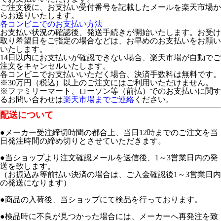
ご注文後に、お支払い受付番号を記載したメールを楽天市場か
らお送りいたします。
各コンビニでのお支払い方法
お支払い状況の確認後、発送手続きが開始いたします。お受け
取り希望日をご指定の場合などは、お早めのお支払いをお願い
いたします。
14日以内にお支払いが確認できない場合、楽天市場が自動でご
注文をキャンセルいたします。
各コンビニでお支払いいただく場合、決済手数料は無料です。
※30万円（税込）以上のご注文にはご利用いただけません。
※ファミリーマート、ローソン等（前払）でのお支払いに関す
るお問い合わせは
楽天市場までご連絡
ください。
配送について
●メーカー受注締切時間の都合上、当日12時までのご注文を当
日発注時間の締め切りとさせていただきます。
●当ショップより注文確認メールを送信後、1～3営業日内の発
送を致します。
（お振込み等前払い決済の場合は、ご入金確認後1～3営業日内
の発送になります）
●商品の入荷後、当ショップにて検品を行っております。
●検品時に不良が見つかった場合には、メーカーへ再発注を致