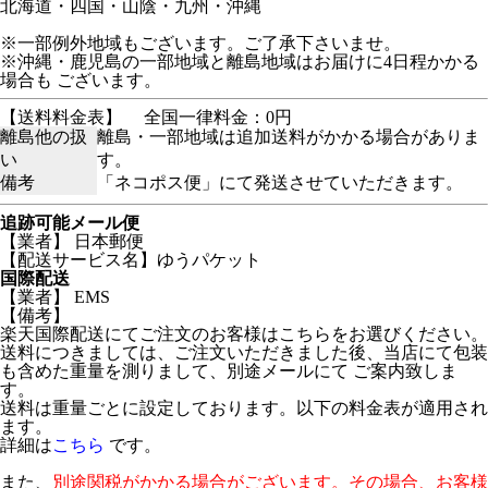
北海道・四国・山陰・九州・沖縄
※一部例外地域もございます。ご了承下さいませ。
※沖縄・鹿児島の一部地域と離島地域はお届けに4日程かかる
場合も ございます。
【送料料金表】
全国一律料金：0円
離島他の扱
離島・一部地域は追加送料がかかる場合がありま
い
す。
備考
「ネコポス便」にて発送させていただきます。
追跡可能メール便
【業者】 日本郵便
【配送サービス名】ゆうパケット
国際配送
【業者】 EMS
【備考】
楽天国際配送にてご注文のお客様はこちらをお選びください。
送料につきましては、ご注文いただきました後、当店にて包装
も含めた重量を測りまして、別途メールにて ご案内致しま
す。
送料は重量ごとに設定しております。以下の料金表が適用され
ます。
詳細は
こちら
です。
また、
別途関税がかかる場合がございます。その場合、お客様