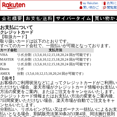
お支払について
クレジットカード
【取扱カード】
取り扱いカードは以下のとおりです。
すべてのカード会社で、一括払いが可能となっております。
カード会社
支払方法
VISA
リボ,分割（3,5,6,10,12,15,18,20,24 回が可能です）
MASTER
リボ,分割（3,5,6,10,12,15,18,20,24 回が可能です）
JCB
リボ,分割（3,5,6,10,12,15,18,20,24 回が可能です）
Diners
リボ
AMEX
分割（3,5,6,10,12,15,18,20,24 回が可能です）
【備考】
お客様のご利用状況などによってクレジットカードがご利用い
ただけない場合、楽天市場がクレジットカード情報やお支払い
方法の変更をご案内、またはご注文をキャンセルいたします。
クレジットカード情報またはお支払い方法の変更をご案内後、
7日間変更いただけない場合、楽天市場が自動でご注文をキャ
ンセルいたします。
分割払い、リボルビング払い又はボーナス一括払いによるお支
払いとなる場合、割賦販売法第30条2の3第4項、同法施行規則