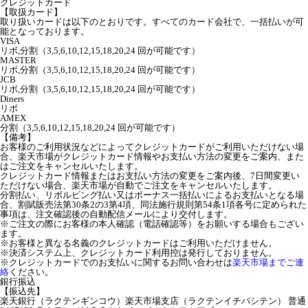
クレジットカード
【取扱カード】
取り扱いカードは以下のとおりです。すべてのカード会社で、一括払いが可
能となっております。
VISA
リボ,分割（3,5,6,10,12,15,18,20,24 回が可能です）
MASTER
リボ,分割（3,5,6,10,12,15,18,20,24 回が可能です）
JCB
リボ,分割（3,5,6,10,12,15,18,20,24 回が可能です）
Diners
リボ
AMEX
分割（3,5,6,10,12,15,18,20,24 回が可能です）
【備考】
お客様のご利用状況などによってクレジットカードがご利用いただけない場
合、楽天市場がクレジットカード情報やお支払い方法の変更をご案内、また
はご注文をキャンセルいたします。
クレジットカード情報またはお支払い方法の変更をご案内後、7日間変更い
ただけない場合、楽天市場が自動でご注文をキャンセルいたします。
分割払い、リボルビング払い又はボーナス一括払いによるお支払いとなる場
合、割賦販売法第30条2の3第4項、同法施行規則第54条1項各号に定められた
事項は、注文確認後の自動配信メールにより交付します。
※ご注文の際にお客様の本人確認（電話確認等）をお願いする場合もござい
ます。
※お客様と異なる名義のクレジットカードはご利用いただけません。
※決済システム上、クレジットカード利用控は発行しておりません。
※クレジットカードでのお支払いに関するお問い合わせは
楽天市場までご連
絡
ください。
銀行振込
【振込先】
楽天銀行（ラクテンギンコウ）楽天市場支店（ラクテンイチバシテン） 普通