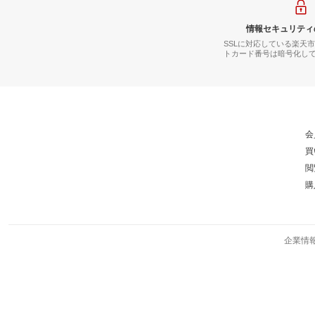
情報セキュリティ
SSLに対応している楽天
トカード番号は暗号化し
会
買
閲
購
企業情