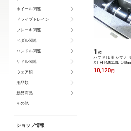
ホイール関連
ドライブトレイン
ブレーキ関連
ペダル関連
1
ハンドル関連
位
ハブ MTB用 シマノ 
サドル関連
XT FH-M8110B 148m
マイクロスプライン -
10,120
円
ウェア類
用品類
新品商品
その他
ショップ情報