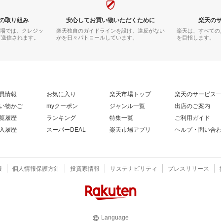
の取り組み
安心してお買い物いただくために
楽天の
市場では、クレジッ
楽天独自のガイドラインを設け、違反がない
楽天は、すべての
て送信されます。
かを日々パトロールしています。
を目指します。
員情報
お気に入り
楽天市場トップ
楽天のサービス
い物かご
myクーポン
ジャンル一覧
出店のご案内
覧履歴
ランキング
特集一覧
ご利用ガイド
入履歴
スーパーDEAL
楽天市場アプリ
ヘルプ・問い合
報
個人情報保護方針
投資家情報
サステナビリティ
プレスリリース
Language