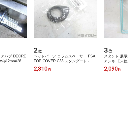
2
3
位
位
リアハブ DEORE
ヘッドパーツ コラムスペーサー FSA
スタンド 展示
m/φ12mm/28H/
TOP COVER C33 スタンダード - 中
アンキ 【未
 中古
古
ンド チェレステ
2,310
2,090
円
円