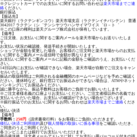
※クレジットカードでのお支払いに関するお問い合わせは
楽天市場までご連
絡
ください。
銀行振込
【振込先】
楽天銀行（ラクテンギンコウ）楽天市場支店（ラクテンイチバシテン） 普通
3042017 ラクテン（シ゛テンシヤツウハンサイマワイス゛ロ－ト゛
※この口座の権利は楽天グループ株式会社が保有しています。
【備考】
ご注文後、お支払いに関するご案内メールを楽天市場からお送りいたしま
す。
お支払い状況の確認後、発送手続きが開始いたします。
ショップが金額を変更した場合、お客様のご注文時と楽天市場からのお支払
いに関するご案内メール送信時で金額が異なります。
お支払いに関するご案内メールに記載の金額をご確認のうえ、お支払いくだ
さい。
14日以内にお支払いが確認できない場合、楽天市場が自動でご注文をキャン
セルいたします。
振込の取扱時間はご利用される金融機関のホームページなどを予めご確認く
ださい。連休時など、銀行窓口でお振込みができない場合は、ATMやネット
バンキングにてお振込みください。
誠に勝手ながら、振込手数料はお客様のご負担でお願いいたします。
※ご注文者様名義の口座よりお支払いください。ご注文者様以外の名義でお
支払いいただいた場合、お支払いの確認ができない場合がございます。
※銀行振込でのお支払いに関するお問い合わせは
楽天市場までご連絡
くださ
い。
後払い決済
【備考】
手数料：
250円
（請求書発行料）をお客様にご負担いただきます。
後払い決済ご利用規約
及び
個人情報の取扱いに係る事項
をご確認いただき、
ご同意のうえご利用ください。
各コンビニまたは銀行でお支払いいただけます。
商品発送後、注文者メールアドレスに対してお支払い用バーコード付きの請