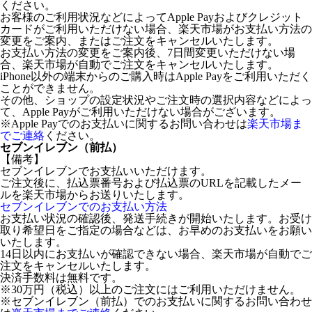
ください。
お客様のご利用状況などによってApple Payおよびクレジット
カードがご利用いただけない場合、楽天市場がお支払い方法の
変更をご案内、またはご注文をキャンセルいたします。
お支払い方法の変更をご案内後、7日間変更いただけない場
合、楽天市場が自動でご注文をキャンセルいたします。
iPhone以外の端末からのご購入時はApple Payをご利用いただく
ことができません。
その他、ショップの設定状況やご注文時の選択内容などによっ
て、Apple Payがご利用いただけない場合がございます。
※Apple Payでのお支払いに関するお問い合わせは
楽天市場ま
でご連絡
ください。
セブンイレブン（前払）
【備考】
セブンイレブンでお支払いいただけます。
ご注文後に、払込票番号および払込票のURLを記載したメー
ルを楽天市場からお送りいたします。
セブンイレブンでのお支払い方法
お支払い状況の確認後、発送手続きが開始いたします。お受け
取り希望日をご指定の場合などは、お早めのお支払いをお願い
いたします。
14日以内にお支払いが確認できない場合、楽天市場が自動でご
注文をキャンセルいたします。
決済手数料は無料です。
※30万円（税込）以上のご注文にはご利用いただけません。
※セブンイレブン（前払）でのお支払いに関するお問い合わせ