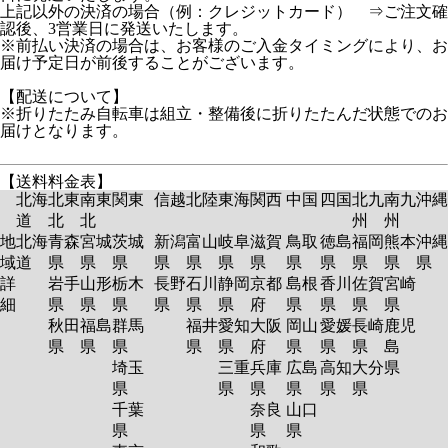
上記以外の決済の場合（例：クレジットカード） ⇒ご注文確
認後、3営業日に発送いたします。
※前払い決済の場合は、お客様のご入金タイミングにより、お
届け予定日が前後することがございます。
【配送について】
※折りたたみ自転車は組立・整備後に折りたたんだ状態でのお
届けとなります。
【送料料金表】
北海
北東
南東
関東
信越
北陸
東海
関西
中国
四国
北九
南九
沖縄
道
北
北
州
州
地
北海
青森
宮城
茨城
新潟
富山
岐阜
滋賀
鳥取
徳島
福岡
熊本
沖縄
域
道
県
県
県
県
県
県
県
県
県
県
県
県
詳
岩手
山形
栃木
長野
石川
静岡
京都
島根
香川
佐賀
宮崎
細
県
県
県
県
県
県
府
県
県
県
県
秋田
福島
群馬
福井
愛知
大阪
岡山
愛媛
長崎
鹿児
県
県
県
県
県
府
県
県
県
島
埼玉
三重
兵庫
広島
高知
大分
県
県
県
県
県
県
県
千葉
奈良
山口
県
県
県