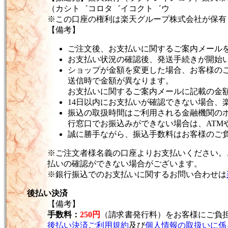
（カシト゛コロタ゛イコクト゛ウ
※この口座の権利は楽天グループ株式会社が保有
【備考】
ご注文後、お支払いに関するご案内メール
お支払い状況の確認後、発送手続きが開始
ショップが金額を変更した場合、お客様の
送信時で金額が異なります。
お支払いに関するご案内メールに記載の金
14日以内にお支払いが確認できない場合、
振込の取扱時間はご利用される金融機関の
行窓口でお振込みができない場合は、ATM
誠に勝手ながら、振込手数料はお客様のご
※ご注文者様名義の口座よりお支払いください。
払いの確認ができない場合がございます。
※銀行振込でのお支払いに関するお問い合わせは
後払い決済
【備考】
手数料：
250円
（請求書発行料）をお客様にご負
後払い決済ご利用規約
及び
個人情報の取扱いに係