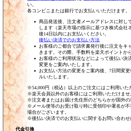
い。
各コンビニまたは銀行でお支払いいただけます。
商品発送後、注文者メールアドレスに対し
します（楽天市場の指示に基づき株式会社
後14日以内にお支払いください。
後払い決済でのお支払い方法
お客様のご都合で請求書発行後に注文をキ
きます。その際、手数料を楽天ポイントか
お客様のご利用状況などによって後払い決
変更をご案内いたします。
お支払い方法の変更をご案内後、7日間変
ルいたします。
※54,000円（税込）以上のご注文にはご利用い
※楽天会員以外のお客様にはご利用いただけませ
※注文者またはお届け先住所のどちらかが国外の
※メール便等のお受け取り時に受領印や署名が不
場合がございます。
※後払い決済でのお支払いに関するお問い合わせ
代金引換