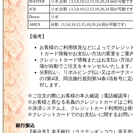
MASTER
リボ,分割（3,5,6,10,12,15,18,20,24 回が可能
JCB
リボ,分割（3,5,6,10,12,15,18,20,24 回が可能
Diners
リボ
AMEX
分割（3,5,6,10,12,15,18,20,24 回が可能です）
【備考】
お客様のご利用状況などによってクレジッ
トカード情報やお支払い方法の変更をご案
クレジットカード情報またはお支払い方法
場が自動でご注文をキャンセルいたします
分割払い、リボルビング払い又はボーナス一
の3第4項、同法施行規則第54条1項各号
付します。
※ご注文の際にお客様の本人確認（電話確認等）
※お客様と異なる名義のクレジットカードはご利
※決済システム上、クレジットカード利用控は発
※クレジットカードでのお支払いに関するお問い
銀行振込
【振込先】楽天銀行（ラクテンギンコウ）楽天市場支