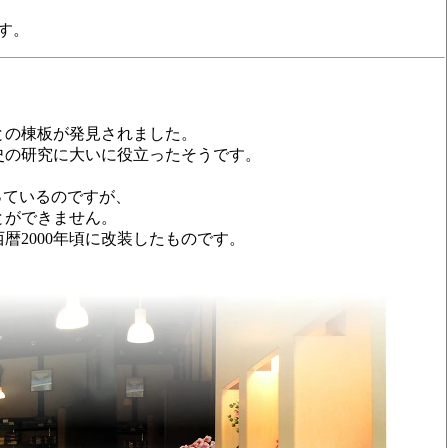
す。
との棟板が発見されました。
史の研究に大いに役立ったそうです。
。
っているのですが、
とができません。
暦2000年頃に改装したものです。