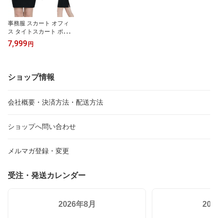
事務服 スカート オフィ
ス タイトスカート ポケ
ットあり ウェストゴム
7,999
円
レディース ボトムス ス
ーツ ストレッチ 後ろス
リット スリム 細身 オフ
ィス 制服 OL 女性 フォー
ショップ情報
マル 事務員 受付 制服 ビ
ジネス 通勤 リクルート
就活
会社概要・決済方法・配送方法
ショップへ問い合わせ
メルマガ登録・変更
受注・発送カレンダー
2026年8月
20