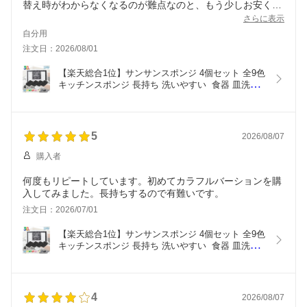
替え時がわからなくなるのが難点なのと、もう少しお安くな
ったらなぁとは思います。
さらに表示
自分用
注文日：2026/08/01
【楽天総合1位】サンサンスポンジ 4個セット 全9色 
キッチンスポンジ 長持ち 洗いやすい  食器 皿洗い 
台所 風呂 シンプル さんさんスポンジ 送料無料 ま
とめ買い おすすめの使い方 3か月ローテーション 
ギフト 母の日 父の日
5
2026/08/07
購入者
何度もリピートしています。初めてカラフルバーションを購
入してみました。長持ちするので有難いです。
注文日：2026/07/01
【楽天総合1位】サンサンスポンジ 4個セット 全9色 
キッチンスポンジ 長持ち 洗いやすい  食器 皿洗い 
台所 風呂 シンプル さんさんスポンジ 送料無料 ま
とめ買い おすすめの使い方 3か月ローテーション 
ギフト 母の日 父の日
4
2026/08/07