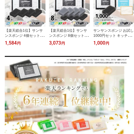
【楽天総合1位】サンサ
【楽天総合1位】サンサ
サンサンスポンジ お試し
ンスポンジ 4個セット 全
ンスポンジ 8個セット (4
1000円セット キッチン
9色 キッチンスポンジ 長
個セット×2組) 全9色 キ
スポンジ 1個 + 洗剤 100
1,584
3,073
1,000
円
円
円
持ち 洗いやすい 食器 皿
ッチンスポンジ 長持ち
g 固形食器用洗剤 ハイア
洗い 台所 風呂 シンプル
洗いやすい モノトーン
ール キッチン スポンジ
さんさんスポンジ 送料無
キッチン スポンジ 食器
長持ち 食器 台所 シンプ
料 まとめ買い おすすめ
台所 さんさんスポンジ
ル モノトーン カラー さ
の使い方 3か月ローテー
まとめ買い 送料無料 大
んさんスポンジ 送料無料
ション ギフト 母の日 父
容量 食器用 食器洗いス
の日
ポンジ