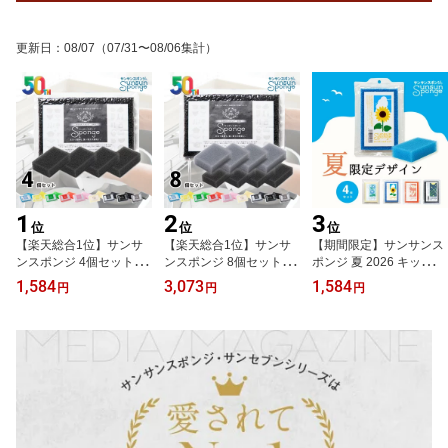
更新日
：
08/07
（07/31〜08/06集計）
1
2
3
位
位
位
【楽天総合1位】サンサ
【楽天総合1位】サンサ
【期間限定】サンサンス
ンスポンジ 4個セット 全
ンスポンジ 8個セット (4
ポンジ 夏 2026 キッチン
9色 キッチンスポンジ 長
個セット×2組) 全9色 キ
スポンジ 食器洗い お風
1,584
3,073
1,584
円
円
円
持ち 洗いやすい 食器 皿
ッチンスポンジ 長持ち
呂 レンジ周り 用途いろ
洗い 台所 風呂 シンプル
洗いやすい モノトーン
いろ 驚きの水切れ＆泡立
さんさんスポンジ 送料無
キッチン スポンジ 食器
ち 丈夫で長持ち 台所用
料 まとめ買い おすすめ
台所 さんさんスポンジ
品 キッチン用品
の使い方 3か月ローテー
まとめ買い 送料無料 大
ション ギフト 母の日 父
容量 食器用 食器洗いス
の日
ポンジ