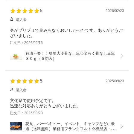
らいくっつくのは仕方ないとして、せっかく大きな袋に入っ
ているので、袋の中で一箇所に固めないようできるだけバラ
5
2026/02/23
バラに置いてから凍結して欲しいです。
身は脂が乗ってなく煮物に不向きと思い、せっかくの白身な
購入者
ので、天ぷら液とパン粉を付けて油で揚げてフライにしまし
た。パサつきがなくなりとても美味しかったです。
身がプリプリで臭みもなくおいしかったです。ありがとうご
ざいました。
注文日：2026/02/16
解凍不要！！冷凍大冷骨なし魚◇楽らく骨なし赤魚
８０ｇ（５切入）
5
2025/09/23
購入者
文化祭で使用予定です。
迅速な対応ありがとうございました。
注文日：2025/09/20
花見、バーベキュー、イベント、キャンプなどに最
適【送料無料】業務用フランクフルト☆模擬店・バ
ザーに最適☆荒挽串ざしフランク60g　5本×10袋×3