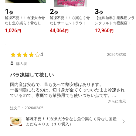
1
2
3
位
位
位
解凍不要！！冷凍大冷骨
解凍不要！！◇楽らく骨
【送料無料】業務用フラ
なし魚◇楽らく骨なし赤
なしサーモントラウト
ンクフルト☆模擬店・バ
魚60g（5切入）
80g 5切×12袋×2箱
ザーに最適☆荒挽き串ざ
1,026
44,064
12,960
円
円
円
しフランク 60g 5本×
10袋×2箱
4
2026/03/03
購入者
バラ凍結して欲しい
国内産は安心で、量もあって割安感はあります。
一番問題になるのは、切り身が全てくっついたまま冷凍され
ているので、家庭でも業務用でも使いづらい点です。
同時購入した赤魚のほうは一切れずつバラ冷凍されているの
さらに表示
で小出しして使えるのですが、どうしてこちらはそうなって
注文日：2026/02/05
ないのでしょう。
少し解凍してから何とか割ることができましたが、身が千切
解凍不要！！冷凍大冷骨なし魚◇楽らく骨なし国産
れてしまいました。残りを再凍結するのも鮮度を落としてし
まだら４０ｇ（１０切入）
まいます。
バラ凍結は手間がかかって価格が高くなるようなら、少しく