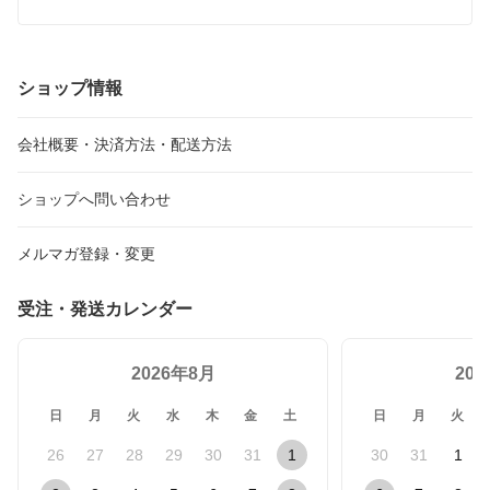
箱
ショップ情報
会社概要・決済方法・配送方法
ショップへ問い合わせ
メルマガ登録・変更
受注・発送カレンダー
2026年8月
20
日
月
火
水
木
金
土
日
月
火
26
27
28
29
30
31
1
30
31
1