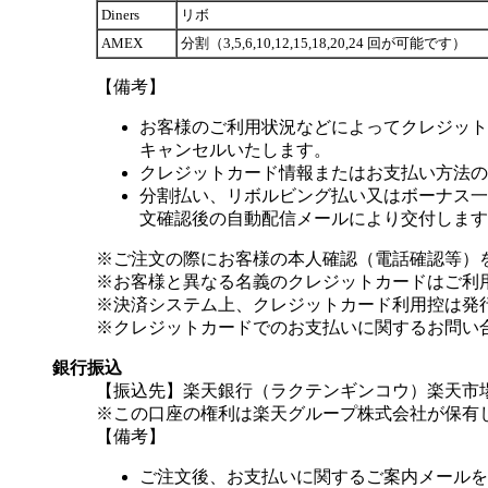
Diners
リボ
AMEX
分割（3,5,6,10,12,15,18,20,24 回が可能です）
【備考】
お客様のご利用状況などによってクレジット
キャンセルいたします。
クレジットカード情報またはお支払い方法の
分割払い、リボルビング払い又はボーナス一括
文確認後の自動配信メールにより交付します
※ご注文の際にお客様の本人確認（電話確認等）
※お客様と異なる名義のクレジットカードはご利
※決済システム上、クレジットカード利用控は発
※クレジットカードでのお支払いに関するお問い
銀行振込
【振込先】楽天銀行（ラクテンギンコウ）楽天市場支
※この口座の権利は楽天グループ株式会社が保有
【備考】
ご注文後、お支払いに関するご案内メールを