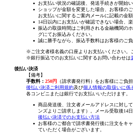
お支払い状況の確認後、発送手続きが開始い
ショップが金額を変更した場合、お客様のご
お支払いに関するご案内メールに記載の金額
14日以内にお支払いが確認できない場合、
振込の取扱時間はご利用される金融機関のホ
グにてお振込みください。
誠に勝手ながら、振込手数料はお客様のご負
※ご注文者様名義の口座よりお支払いください。
※銀行振込でのお支払いに関するお問い合わせは
後払い決済
【備考】
手数料：
250円
（請求書発行料）をお客様にご負担
後払い決済ご利用規約
及び
個人情報の取扱いに係
各コンビニまたは銀行でお支払いいただけます。
商品発送後、注文者メールアドレスに対して
ンズよりご請求します）。メール受取後14
後払い決済でのお支払い方法
お客様のご都合で請求書発行後に注文をキャ
ていただく場合がございます。