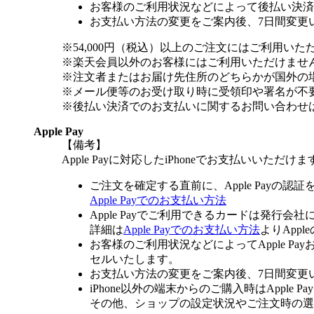
お客様のご利用状況などによって後払い決済
お支払い方法の変更をご案内後、7日間変更
※54,000円（税込）以上のご注文にはご利用いた
※楽天会員以外のお客様にはご利用いただけませ
※注文者またはお届け先住所のどちらかが国外の
※メール便等のお受け取り時に受領印や署名が不
※後払い決済でのお支払いに関するお問い合わせ
Apple Pay
【備考】
Apple Payに対応したiPhoneでお支払いいただけま
ご注文を確定する直前に、Apple Payの認
Apple Payでのお支払い方法
Apple Payでご利用できるカードは発行会
詳細は
Apple Payでのお支払い方法
よりApp
お客様のご利用状況などによってApple 
セルいたします。
お支払い方法の変更をご案内後、7日間変更
iPhone以外の端末からのご購入時はApple
その他、ショップの設定状況やご注文時の選択