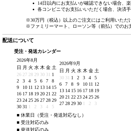
14日以内にお支払いが確認できない場合、
各コンビニでお支払いいただく場合、決済手
※30万円（税込）以上のご注文にはご利用いただ
※ファミリーマート、ローソン等（前払）でのお
配送について
受注・発送カレンダー
2026年8月
2026年9月
日
月
火
水
木
金
土
日
月
火
水
木
金
土
26
27
28
29
30
31
1
30
31
1
2
3
4
5
2
3
4
5
6
7
8
6
7
8
9
10
11
12
9
10
11
12
13
14
15
13
14
15
16
17
18
19
16
17
18
19
20
21
22
20
21
22
23
24
25
26
23
24
25
26
27
28
29
27
28
29
30
1
2
3
30
31
1
2
3
4
5
■
休業日（受注・発送対応なし）
■
受注対応のみ
■
発送対応のみ