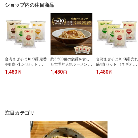
ショップ内の注目商品
台湾まぜそば KiKi麺 定番
約3,500種の袋麺を食し
台湾まぜそば KiKi麺 売れ
4種 食べ比べセット （ネ
た世界的人気ラーメンブ
筋4食セット （ネギオイ
ギオイル・花椒チリー・
ロガーが選ぶ袋麺TOP10
ル×2・花椒チリー×2）計
1,480
1,480
1,480
円
円
円
香る黒酢・熟成黒酢）各
にランクイン！ KiKi麺 花
4食 台湾直輸入 汁なし麺
1食 計4食 台湾直輸入 汁
椒チリー4食セット 天日
台湾土産 高級インスタン
なし麺 台湾土産 高級イ
干し麺と特製ソースが絡
トラーメン 油そば お取
ンスタントラーメン 油そ
み合うクセになる辛さ 台
り寄せ 人気 ギフト 乾麺
ば お取り寄せ 人気 ギフ
湾まぜそば 台湾 お土産
ト 乾麺
台湾乾麺 汁なし麺 汁な
しラーメン 麻辣麺
注目カテゴリ