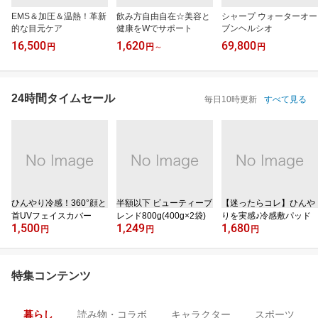
EMS＆加圧＆温熱！革新
飲み方自由自在☆美容と
シャープ ウォーターオー
的な目元ケア
健康をWでサポート
ブンヘルシオ
16,500
1,620
69,800
円
円
～
円
24時間タイムセール
毎日10時更新
すべて見る
ひんやり冷感！360°顔と
半額以下 ビューティーブ
【迷ったらコレ】ひんや
首UVフェイスカバー
レンド800g(400g×2袋)
りを実感♪冷感敷パッド
1,500
1,249
1,680
円
円
円
特集コンテンツ
暮らし
読み物・コラボ
キャラクター
スポーツ