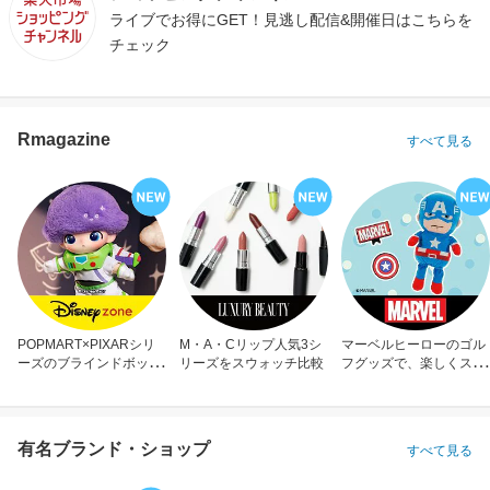
ライブでお得にGET！見逃し配信&開催日はこちらを
チェック
Rmagazine
すべて見る
POPMART×PIXARシリ
M・A・Cリップ人気3シ
マーベルヒーローのゴル
ーズのブラインドボック
リーズをスウォッチ比較
フグッズで、楽しくスコ
ス
アアップ！
有名ブランド・ショップ
すべて見る