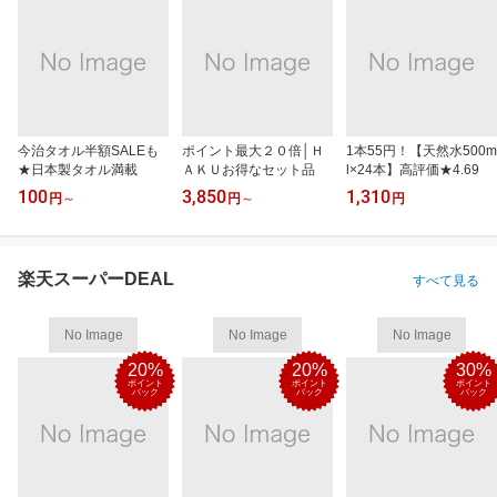
今治タオル半額SALEも
ポイント最大２０倍│Ｈ
1本55円！【天然水500m
★日本製タオル満載
ＡＫＵお得なセット品
l×24本】高評価★4.69
100
3,850
1,310
円
～
円
～
円
楽天スーパーDEAL
すべて見る
No Image
No Image
No Image
20%
20%
30%
ポイント
ポイント
ポイント
バック
バック
バック