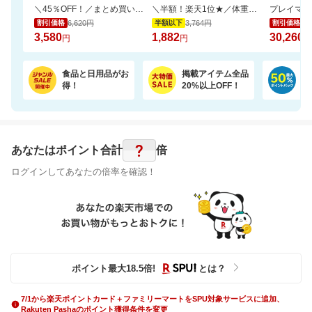
＼45％OFF！／まとめ買いに！ペーパータオル 5パック×6個セット
＼半額！楽天1位★／体重・体脂肪・ウエスト周囲径・BMI値が気になるあなたへ！
6,620円
3,764円
35
割引価格
半額以下
割引価格
3,580
1,882
30,260
円
円
円
食品と日用品がお
掲載アイテム全品
日
得！
20%以上OFF！
ポ
?
あなたはポイント
合計
倍
ログインしてあなたの倍率を確認！
ポイント最大
18.5
倍
!
とは？
7/1から楽天ポイントカード＋ファミリーマートをSPU対象サービスに追加、
Rakuten Pashaのポイント獲得条件を変更