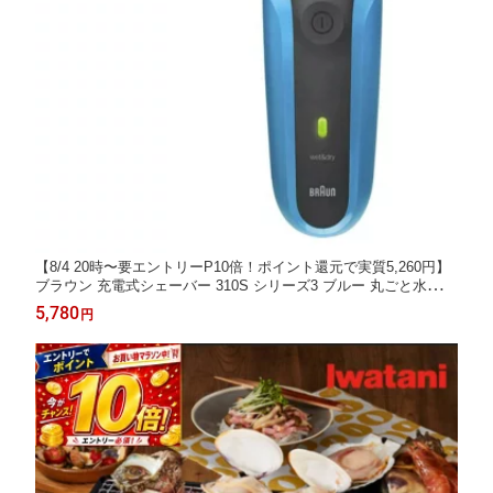
【8/4 20時〜要エントリーP10倍！ポイント還元で実質5,260円】
ブラウン 充電式シェーバー 310S シリーズ3 ブルー 丸ごと水洗い
ひげ剃り 深剃り 電圧自動切換え P&G 全国送料無料 お風呂剃り
5,780
円
在庫有