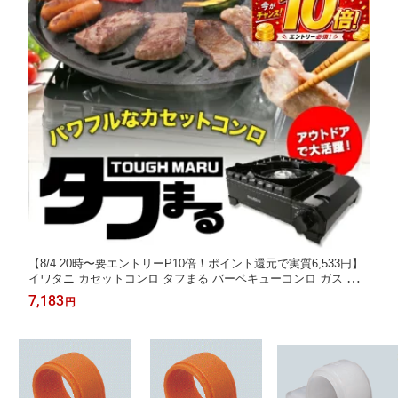
【8/4 20時〜要エントリーP10倍！ポイント還元で実質6,533円】
イワタニ カセットコンロ タフまる バーベキューコンロ ガス カセ
ットフー CB-ODX-1-BK 【CBODX1BK】キャンプ アウトドア BB
7,183
円
Qコンロ 黒 ブラック Iwatani 送料無料