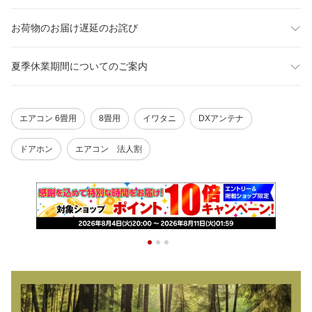
お荷物のお届け遅延のお詫び
夏季休業期間についてのご案内
エアコン 6畳用
8畳用
イワタニ
DXアンテナ
ドアホン
エアコン 法人割