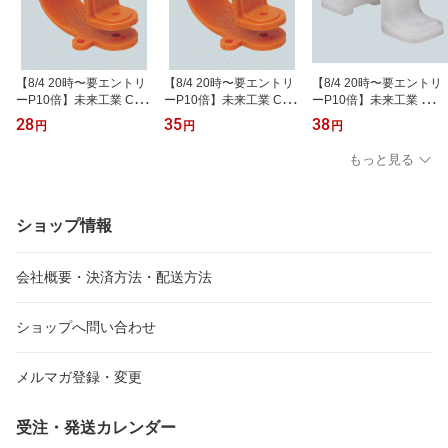
【8/4 20時〜要エントリ
【8/4 20時〜要エントリ
【8/4 20時〜要エントリ
ーP10倍】未来工業 CD
ーP10倍】未来工業 CD
ーP10倍】未来工業 両サ
管片サドル KTC-14
管片サドル KTC-16
ドル(CD管用) LST-16P
28
35
38
円
円
円
もっと見る
ショップ情報
会社概要・決済方法・配送方法
ショップへ問い合わせ
メルマガ登録・変更
受注・発送カレンダー