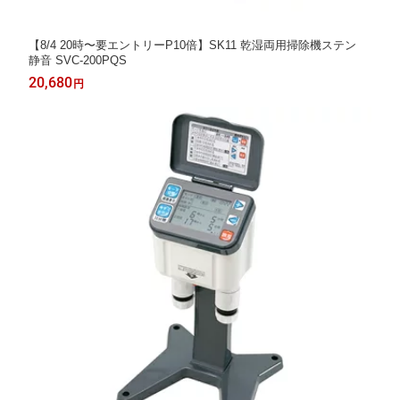
【8/4 20時〜要エントリーP10倍】SK11 乾湿両用掃除機ステン
静音 SVC-200PQS
20,680
円