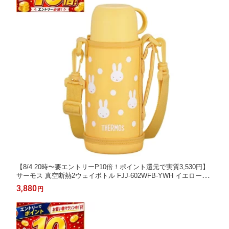
【8/4 20時〜要エントリーP10倍！ポイント還元で実質3,530円】
サーモス 真空断熱2ウェイボトル FJJ-602WFB-YWH イエローホ
ワイト ミッフィー 食洗機対応 0.6l ステンレスボトル 水筒
3,880
円