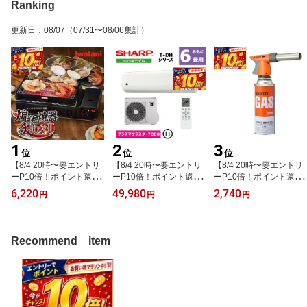
Ranking
更新日
：
08/07
（07/31〜08/06集計）
1
2
3
位
位
位
【8/4 20時〜要エントリ
【8/4 20時〜要エントリ
【8/4 20時〜要エントリ
ーP10倍！ポイント還元
ーP10倍！ポイント還元
ーP10倍！ポイント還元
で実質5,660円】イワタ
で実質45,440円】【商品
で実質2,500円】イワタ
6,220
49,980
2,740
円
円
円
ニ 炉ばた焼器 炙りやII C
販売のみ】シャープ ルー
ニ カセットガス アウト
B-ABR-2【CBABR2】ブ
ムエアコン おもに6畳用
ドア トーチバーナーII C
ラック カセットガス 焼
AY-T22DH-W プラズマク
B-TC-ODORP CBTCOD
き鳥 網焼き 串焼き 海鮮
ラスター7000搭載 2025
ORP 木炭着火用 屋外 キ
Recommend item
焼き 炉ばた大将 全国送
年モデル シンプル 2.2kw
ャンプ バーナー Iwatani
料無料 在庫有
AYT22DH 冷暖房
【沖縄県・離島地域別途
追加送料有】