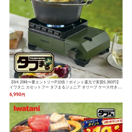
【8/4 20時〜要エントリーP10倍！ポイント還元で実質6,360円】
イワタニ カセットフー タフまるジュニア オリーブ ケース付き C
B-ODX-JR CBODXJR カセットコンロ バーベキューコンロ コン
6,990
円
パクト Iwatani アウトドア キャンプ 全国送料無料 タフまるJr.