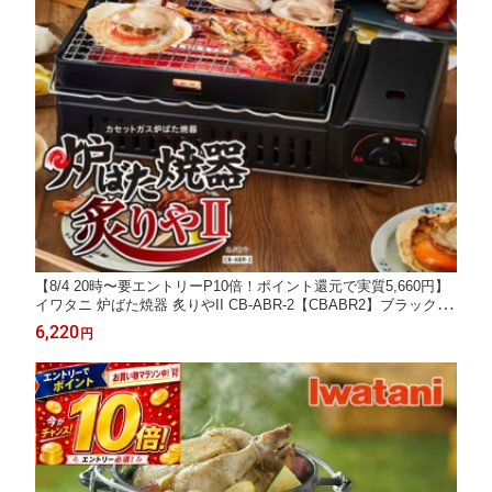
【8/4 20時〜要エントリーP10倍！ポイント還元で実質5,660円】
イワタニ 炉ばた焼器 炙りやII CB-ABR-2【CBABR2】ブラック カ
セットガス 焼き鳥 網焼き 串焼き 海鮮焼き 炉ばた大将 全国送料
6,220
円
無料 在庫有