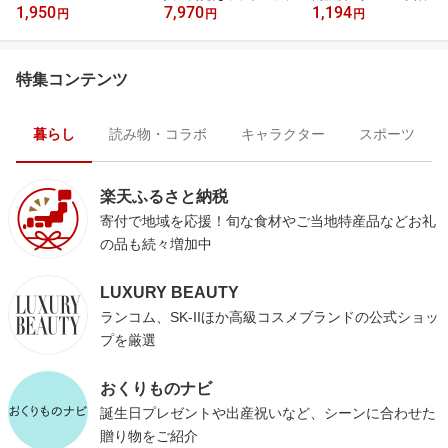
1,950
7,970
1,194
／
円
円
円
特集コンテンツ
暮らし
読み物・コラボ
キャラクター
スポーツ
楽天ふるさと納税
寄付で地域を応援！旬な食材やご当地特産品などお礼
の品も続々増加中
LUXURY BEAUTY
ランコム、SK-IIほか高級コスメブランドの公式ショッ
プを厳選
おくりものナビ
誕生日プレゼントや出産祝いなど、シーンに合わせた
贈り物をご紹介