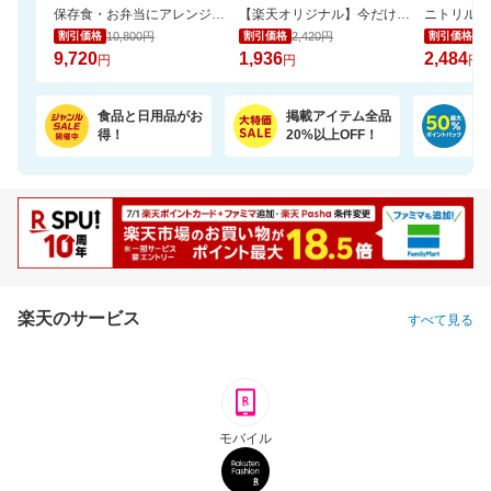
保存食・お弁当にアレンジ無限大！無添加調理＆常温保存可能ミートボール50袋セット
【楽天オリジナル】今だけ20％OFFセール！高コスパのペットシーツ大容量！
10,800円
2,420円
2,
割引価格
割引価格
割引価格
9,720
1,936
2,484
円
円
円
食品と日用品がお
掲載アイテム全品
日
得！
20%以上OFF！
ポ
楽天のサービス
すべて見る
モバイル