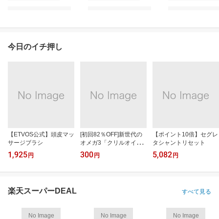
今日のイチ押し
【ETVOS公式】頭皮マッ
[初回82％OFF]新世代の
【ポイント10倍】セグレ
サージブラシ
オメガ3「クリルオイ
タシャントリセット
ル」
1,925
300
5,082
円
円
円
楽天スーパーDEAL
すべて見る
No Image
No Image
No Image