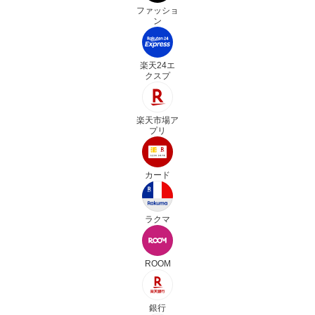
ファッショ
ン
楽天24エ
クスプ
楽天市場ア
プリ
カード
ラクマ
ROOM
銀行