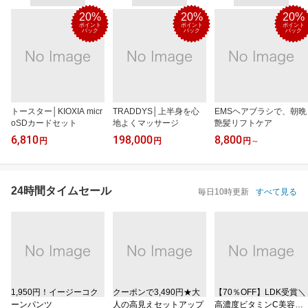
20%
20%
20%
ポイント
ポイント
ポイント
バック
バック
バック
トースター│KIOXIA micr
TRADDYS│上半身を心
EMSヘアブラシで、朝晩
oSDカードセット
地よくマッサージ
艶髪リフトケア
6,810
198,000
8,800
円
円
円
～
24時間タイムセール
毎日10時更新
すべて見る
1,950円！イージーコク
クーポンで3,490円★大
【70％OFF】LDK受賞＼
ーンパンツ
人の高見えセットアップ
高濃度ビタミンC美容液