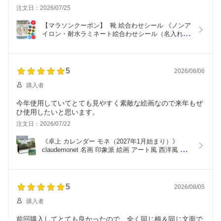
注文日：2026/07/25
【マラソンクーポン】  靴 絵合わせシール 《ノンア
イロン・耐水ラミネート絵合わせシール（名入れ無
し）-ひつじのショーン》上履き 履き間違い防止  キ
ャラクター ひつじのショーン ビッツァー ティミー 
かわいい ディアカーズ
5
2026/08/06
購入者
今年使用していてとても見やすく素敵な絵画なので来年もぜ
ひ使用したいと思います。
注文日：2026/07/22
《卓上 カレンダー モネ（2027年1月始まり）》
claudemonet 名画 印象派 絵画 アート風 西洋風 ギ
フト リビング 玄関 書斎 寝室 アートのある暮らし 
おしゃれ 世界の名画 予定が書き込める デスク 机 
スケジュール管理
5
2026/08/05
購入者
前回購入してとても良かったので、全く同じ柄＆同じ文面で