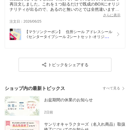
再注文しました。これを１つ貼るだけで既成のBOXにオリジ
ナリティが出るので、あるのと無いのとでは全然違います
ね。また無くなったら注文します！
さらに表示
注文日：2026/06/25
【マラソンクーポン】   住所シール アドレスシール
《センタータイプシール 2シートセット-オリジナ
ル》ラベル かわいい オーダーメイド サンキューシ
ール メッセージ ギフト 手紙 花 バラ クリスマス モ
ネ モリス ディアカーズ
トピックをシェアする
ショップ内の最新トピックス
すべて見る
お盆期間の休業のお知らせ
2日前
サンリオキャラクターズ（名入れ商品）取扱
終了についてのお知らせ