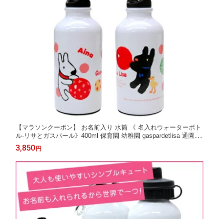
【マラソンクーポン】 お名前入り 水筒 《 名入れウォーターボト
ル-リサとガスパール》400ml 保育園 幼稚園 gaspardetlisa 通園 通
学 キャンプ 女の子 男の子 キャラクター 洗いやすい アウトドア
3,850
円
どうぶつ かわいい ショッピング ディアカーズ