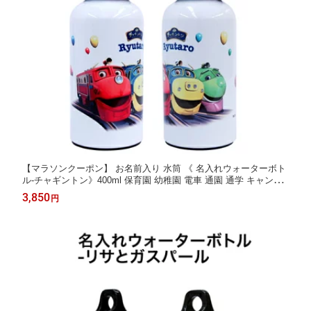
【マラソンクーポン】 お名前入り 水筒 《 名入れウォーターボト
ル-チャギントン》400ml 保育園 幼稚園 電車 通園 通学 キャンプ
女の子 男の子 キャラクター 洗いやすい アウトドア かっこいい
3,850
円
かわいい 乗り物 ディアカーズ