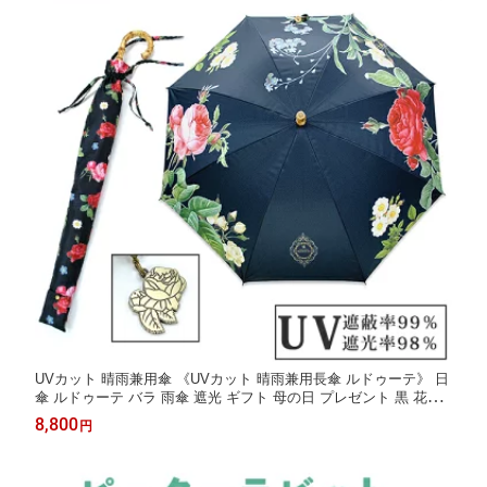
UVカット 晴雨兼用傘 《UVカット 晴雨兼用長傘 ルドゥーテ》 日
傘 ルドゥーテ バラ 雨傘 遮光 ギフト 母の日 プレゼント 黒 花柄
薔薇 ディアカーズ
8,800
円