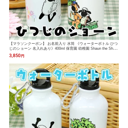
【マラソンクーポン】 お名前入り 水筒 《ウォーターボトル ひつ
じのショーン 名入れあり》400ml 保育園 幼稚園 Shaun the Shee
p 通園 通学 キャンプ 女の子 男の子 キャラクター 洗いやすい ア
3,850
円
ウトドア 通勤 かわいい ティミー ビッツァー ディアカーズ