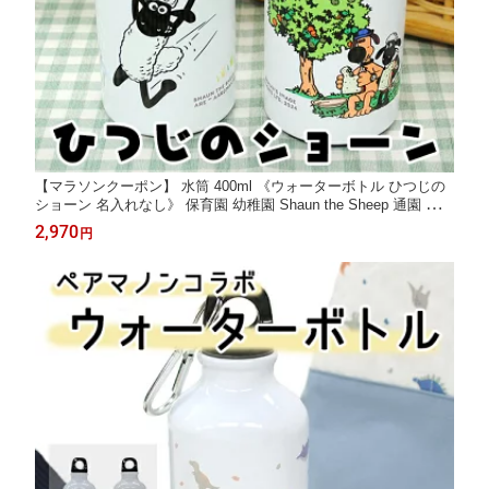
【マラソンクーポン】 水筒 400ml 《ウォーターボトル ひつじの
ショーン 名入れなし》 保育園 幼稚園 Shaun the Sheep 通園 通学
キャンプ 女の子 男の子 キャラクター 洗いやすい アウトドア 通
2,970
円
勤 かわいい ティミー ビッツァー ディアカーズ