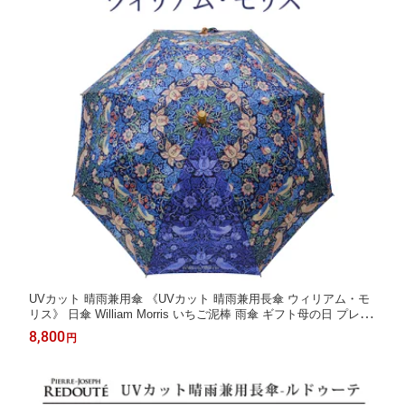
UVカット 晴雨兼用傘 《UVカット 晴雨兼用長傘 ウィリアム・モ
リス》 日傘 William Morris いちご泥棒 雨傘 ギフト母の日 プレゼ
ント おしゃれ ディアカーズ
8,800
円