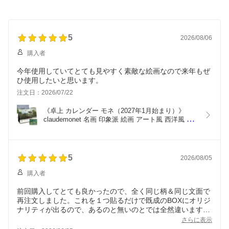
5
2026/08/06
購入者
今年使用していてとても見やすく素敵な絵画なので来年もぜ
ひ使用したいと思います。
注文日：2026/07/22
《卓上 カレンダー モネ（2027年1月始まり）》
claudemonet 名画 印象派 絵画 アート風 西洋風 ギ
フト リビング 玄関 書斎 寝室 アートのある暮らし 
おしゃれ 世界の名画 予定が書き込める デスク 机 
スケジュール管理
5
2026/08/05
購入者
前回購入してとても良かったので、全く同じ柄＆同じ文面で
再注文しました。これを１つ貼るだけで既成のBOXにオリジ
ナリティが出るので、あるのと無いのとでは全然違います
ね。また無くなったら注文します！
さらに表示