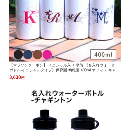
【マラソンクーポン】 イニシャル入り 水筒 《名入れウォーター
ボトル-イニシャルタイプ》保育園 幼稚園 400ml オフィス キャン
プ 女の子 男の子 大人 洗いやすい 通勤 かわいい ショッピング デ
3,630
円
ィアカーズ