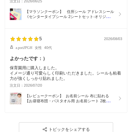
注文日：2026/06/25
【マラソンクーポン】   住所シール アドレスシール
《センタータイプシール 2シートセット-オリジナ
ル》ラベル かわいい オーダーメイド サンキューシ
ール メッセージ ギフト 手紙 花 バラ クリスマス モ
ネ モリス ディアカーズ
5
2026/08/03
a.poriJPGH
女性
40代
よかったです：）
保育園用に購入しました。
イメージ通り可愛らしく印刷いただきました。シールも粘着
力が強くしっかり貼れました。
注文日：2026/07/20
【レビュークーポン】  お名前シール 布に貼れる 
【お昼寝布団・バスタオル用 お名前シート 2枚組 4
枚組 6枚組 文字のみ 】 大きめ 布団 剥がれない  布
用 お昼寝 バスタオル 保育園 幼稚園 託児所 お昼寝
ふとん 洗濯可 ディアカーズ 送料無料
トピックをシェアする