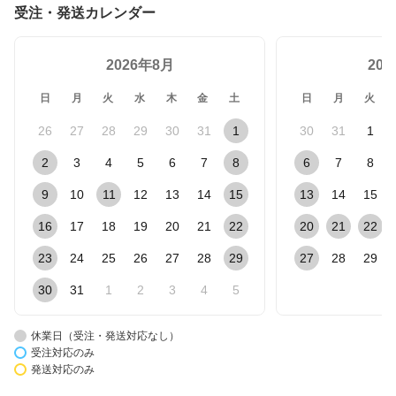
受注・発送カレンダー
2026年8月
20
日
月
火
水
木
金
土
日
月
火
26
27
28
29
30
31
1
30
31
1
2
3
4
5
6
7
8
6
7
8
9
10
11
12
13
14
15
13
14
15
16
17
18
19
20
21
22
20
21
22
23
24
25
26
27
28
29
27
28
29
30
31
1
2
3
4
5
休業日（受注・発送対応なし）
受注対応のみ
発送対応のみ