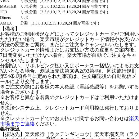
VISA
リボ,分割（3,5,6,10,12,15,18,20,24 回が可能です）
MASTER
リボ,分割（3,5,6,10,12,15,18,20,24 回が可能です）
JCB
リボ,分割（3,5,6,10,12,15,18,20,24 回が可能です）
Diners
リボ
AMEX
分割（3,5,6,10,12,15,18,20,24 回が可能です）
【備考】
お客様のご利用状況などによってクレジットカードがご利用い
ただけない場合、楽天市場がクレジットカード情報やお支払い
方法の変更をご案内、またはご注文をキャンセルいたします。
クレジットカード情報またはお支払い方法の変更をご案内後、
7日間変更いただけない場合、楽天市場が自動でご注文をキャ
ンセルいたします。
分割払い、リボルビング払い又はボーナス一括払いによるお支
払いとなる場合、割賦販売法第30条2の3第4項、同法施行規則
第54条1項各号に定められた事項は、注文確認後の自動配信メ
ールにより交付します。
※ご注文の際にお客様の本人確認（電話確認等）をお願いする
場合もございます。
※お客様と異なる名義のクレジットカードはご利用いただけま
せん。
※決済システム上、クレジットカード利用控は発行しておりま
せん。
※クレジットカードでのお支払いに関するお問い合わせは
楽天
市場までご連絡
ください。
銀行振込
【振込先】楽天銀行（ラクテンギンコウ）楽天市場支店（ラク