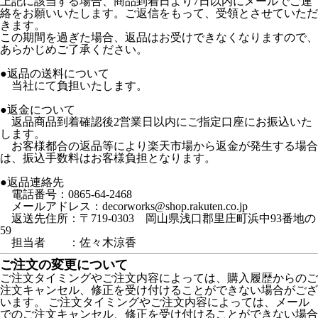
上記に該当する場合、商品到着日より7日以内にメールでご連
絡をお願いいたします。ご返信をもって、受領とさせていただ
きます。
この期間を過ぎた場合、返品はお受けできなくなりますので、
あらかじめご了承ください。
●返品の送料について
当社にて負担いたします。
●返金について
返品商品到着確認後2営業日以内にご指定口座にお振込いた
します。
お客様都合の返品等により楽天市場から返金が発生する場合
は、振込手数料はお客様負担となります。
●返品連絡先
電話番号：0865-64-2468
メールアドレス：decorworks@shop.rakuten.co.jp
返送先住所：〒719-0303 岡山県浅口郡里庄町浜中93番地の
59
担当者 ：佐々木涼香
ご注文の変更について
ご注文タイミングやご注文内容によっては、購入履歴からのご
注文キャンセル、修正を受け付けることができない場合がござ
います。 ご注文タイミングやご注文内容によっては、メール
でのご注文キャンセル、修正を受け付けることができない場合