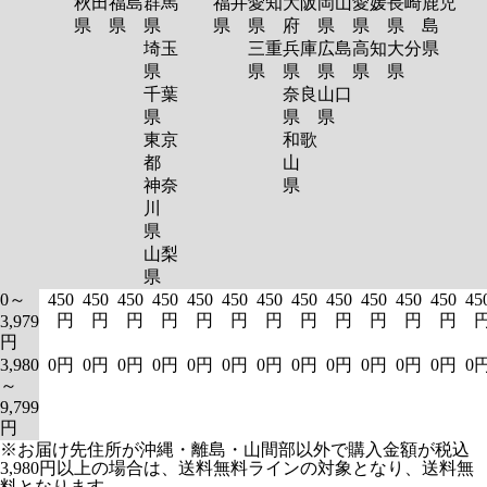
秋田
福島
群馬
福井
愛知
大阪
岡山
愛媛
長崎
鹿児
県
県
県
県
県
府
県
県
県
島
埼玉
三重
兵庫
広島
高知
大分
県
県
県
県
県
県
県
千葉
奈良
山口
県
県
県
東京
和歌
都
山
神奈
県
川
県
山梨
県
0～
450
450
450
450
450
450
450
450
450
450
450
450
45
円
円
円
円
円
円
円
円
円
円
円
円
3,979
円
3,980
0円
0円
0円
0円
0円
0円
0円
0円
0円
0円
0円
0円
0
～
9,799
円
※お届け先住所が沖縄・離島・山間部以外で購入金額が税込
3,980円以上の場合は、送料無料ラインの対象となり、送料無
料となります。