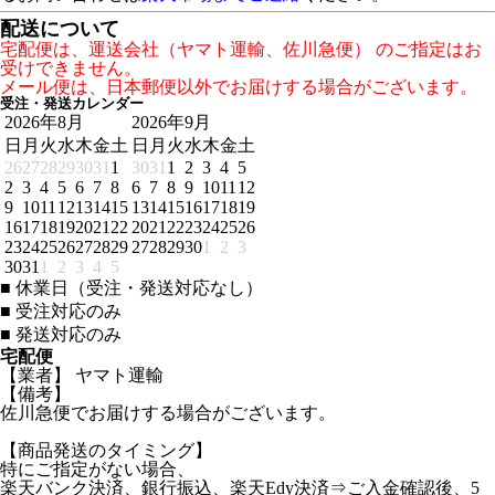
配送について
宅配便は、運送会社（ヤマト運輸、佐川急便） のご指定はお
受けできません。
メール便は、日本郵便以外でお届けする場合がございます。
受注・発送カレンダー
2026年8月
2026年9月
日
月
火
水
木
金
土
日
月
火
水
木
金
土
26
27
28
29
30
31
1
30
31
1
2
3
4
5
2
3
4
5
6
7
8
6
7
8
9
10
11
12
9
10
11
12
13
14
15
13
14
15
16
17
18
19
16
17
18
19
20
21
22
20
21
22
23
24
25
26
23
24
25
26
27
28
29
27
28
29
30
1
2
3
30
31
1
2
3
4
5
■
休業日（受注・発送対応なし）
■
受注対応のみ
■
発送対応のみ
宅配便
【業者】 ヤマト運輸
【備考】
佐川急便でお届けする場合がございます。
【商品発送のタイミング】
特にご指定がない場合、
楽天バンク決済、銀行振込、楽天Edy決済⇒ご入金確認後、5