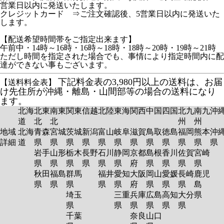
営業日以内に発送いたします。
クレジットカード ⇒ご注文確認後、5営業日以内に発送いた
します。
【配送希望時間帯をご指定出来ます】
午前中・14時～16時・16時～18時・18時～20時・19時～21時
ただし時間を指定された場合でも、事情により指定時間内に配
達ができない事もございます。
下記料金表の3,980円以上の送料は、お届
【送料料金表】
け先住所が沖縄・離島・山間部等の場合の送料になり
ます。
北海
北東
南東
関東
信越
北陸
東海
関西
中国
四国
北九
南九
沖
道
北
北
州
州
地域
北海
青森
宮城
茨城
新潟
富山
岐阜
滋賀
鳥取
徳島
福岡
熊本
沖
詳細
道
県
県
県
県
県
県
県
県
県
県
県
岩手
山形
栃木
長野
石川
静岡
京都
島根
香川
佐賀
宮崎
県
県
県
県
県
県
府
県
県
県
県
秋田
福島
群馬
福井
愛知
大阪
岡山
愛媛
長崎
鹿児
県
県
県
県
県
府
県
県
県
島
埼玉
三重
兵庫
広島
高知
大分
県
県
県
県
県
県
県
千葉
奈良
山口