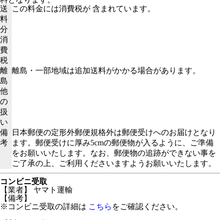
送
この料金には消費税が 含まれています。
料
分
消
費
税
離
離島・一部地域は追加送料がかかる場合があります。
島
他
の
扱
い
備
日本郵便の定形外郵便規格外は郵便受けへのお届けとなり
考
ます。郵便受けに厚み5cmの郵便物が入るように、ご準備
をお願いいたします。なお、郵便物の追跡ができない事を
ご了承の上、ご利用くださいますようお願いいたします。
コンビニ受取
【業者】 ヤマト運輸
【備考】
※コンビニ受取の詳細は
こちら
をご確認ください。