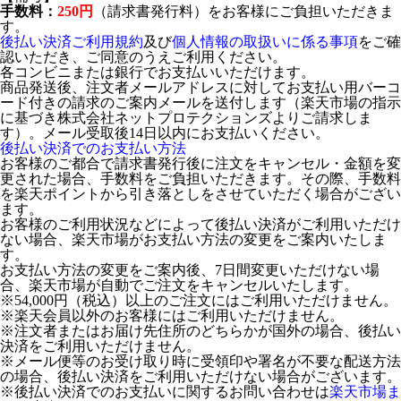
手数料：
250円
（請求書発行料）をお客様にご負担いただきま
す。
後払い決済ご利用規約
及び
個人情報の取扱いに係る事項
をご確
認いただき、ご同意のうえご利用ください。
各コンビニまたは銀行でお支払いいただけます。
商品発送後、注文者メールアドレスに対してお支払い用バーコ
ード付きの請求のご案内メールを送付します（楽天市場の指示
に基づき株式会社ネットプロテクションズよりご請求しま
す）。メール受取後14日以内にお支払いください。
後払い決済でのお支払い方法
お客様のご都合で請求書発行後に注文をキャンセル・金額を変
更された場合、手数料をご負担いただきます。その際、手数料
を楽天ポイントから引き落としをさせていただく場合がござい
ます。
お客様のご利用状況などによって後払い決済がご利用いただけ
ない場合、楽天市場がお支払い方法の変更をご案内いたしま
す。
お支払い方法の変更をご案内後、7日間変更いただけない場
合、楽天市場が自動でご注文をキャンセルいたします。
※54,000円（税込）以上のご注文にはご利用いただけません。
※楽天会員以外のお客様にはご利用いただけません。
※注文者またはお届け先住所のどちらかが国外の場合、後払い
決済をご利用いただけません。
※メール便等のお受け取り時に受領印や署名が不要な配送方法
の場合、後払い決済をご利用いただけない場合がございます。
※後払い決済でのお支払いに関するお問い合わせは
楽天市場ま