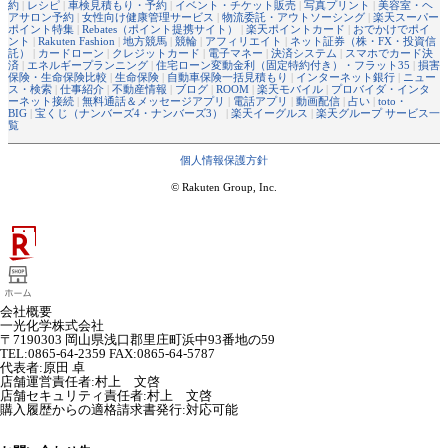
約
|
レシピ
|
車検見積もり・予約
|
イベント・チケット販売
|
写真プリント
|
美容室・ヘ
アサロン予約
|
女性向け健康管理サービス
|
物流委託・アウトソーシング
|
楽天スーパー
ポイント特集
|
Rebates（ポイント提携サイト）
|
楽天ポイントカード
|
おでかけでポイ
ント
|
Rakuten Fashion
|
地方競馬
|
競輪
|
アフィリエイト
|
ネット証券（株・FX・投資信
託）
|
カードローン
|
クレジットカード
|
電子マネー
|
決済システム
|
スマホでカード決
済
|
エネルギープランニング
|
住宅ローン変動金利（固定特約付き）・フラット35
|
損害
保険・生命保険比較
|
生命保険
|
自動車保険一括見積もり
|
インターネット銀行
|
ニュー
ス・検索
|
仕事紹介
|
不動産情報
|
ブログ
|
ROOM
|
楽天モバイル
|
プロバイダ・インタ
ーネット接続
|
無料通話＆メッセージアプリ
|
電話アプリ
|
動画配信
|
占い
|
toto・
BIG
|
宝くじ（ナンバーズ4・ナンバーズ3）
|
楽天イーグルス
|
楽天グループ サービス一
覧
個人情報保護方針
© Rakuten Group, Inc.
会社概要
一光化学株式会社
〒7190303 岡山県浅口郡里庄町浜中93番地の59
TEL:0865-64-2359 FAX:0865-64-5787
代表者
:
原田 卓
店舗運営責任者
:
村上 文啓
店舗セキュリティ責任者
:
村上 文啓
購入履歴からの適格請求書発行:対応可能