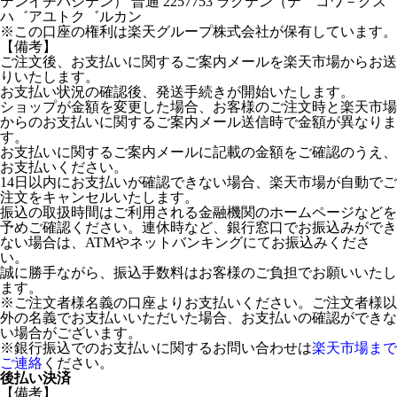
テンイチバシテン） 普通 2257753 ラクテン（テ゛コワ－クス
ハ゛アユトク゛ルカン
※この口座の権利は楽天グループ株式会社が保有しています。
【備考】
ご注文後、お支払いに関するご案内メールを楽天市場からお送
りいたします。
お支払い状況の確認後、発送手続きが開始いたします。
ショップが金額を変更した場合、お客様のご注文時と楽天市場
からのお支払いに関するご案内メール送信時で金額が異なりま
す。
お支払いに関するご案内メールに記載の金額をご確認のうえ、
お支払いください。
14日以内にお支払いが確認できない場合、楽天市場が自動でご
注文をキャンセルいたします。
振込の取扱時間はご利用される金融機関のホームページなどを
予めご確認ください。連休時など、銀行窓口でお振込みができ
ない場合は、ATMやネットバンキングにてお振込みくださ
い。
誠に勝手ながら、振込手数料はお客様のご負担でお願いいたし
ます。
※ご注文者様名義の口座よりお支払いください。ご注文者様以
外の名義でお支払いいただいた場合、お支払いの確認ができな
い場合がございます。
※銀行振込でのお支払いに関するお問い合わせは
楽天市場まで
ご連絡
ください。
後払い決済
【備考】