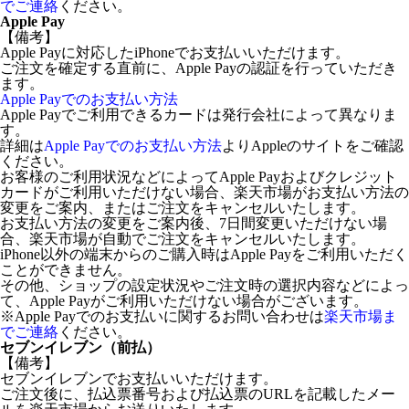
でご連絡
ください。
Apple Pay
【備考】
Apple Payに対応したiPhoneでお支払いいただけます。
ご注文を確定する直前に、Apple Payの認証を行っていただき
ます。
Apple Payでのお支払い方法
Apple Payでご利用できるカードは発行会社によって異なりま
す。
詳細は
Apple Payでのお支払い方法
よりAppleのサイトをご確認
ください。
お客様のご利用状況などによってApple Payおよびクレジット
カードがご利用いただけない場合、楽天市場がお支払い方法の
変更をご案内、またはご注文をキャンセルいたします。
お支払い方法の変更をご案内後、7日間変更いただけない場
合、楽天市場が自動でご注文をキャンセルいたします。
iPhone以外の端末からのご購入時はApple Payをご利用いただく
ことができません。
その他、ショップの設定状況やご注文時の選択内容などによっ
て、Apple Payがご利用いただけない場合がございます。
※Apple Payでのお支払いに関するお問い合わせは
楽天市場ま
でご連絡
ください。
セブンイレブン（前払）
【備考】
セブンイレブンでお支払いいただけます。
ご注文後に、払込票番号および払込票のURLを記載したメー