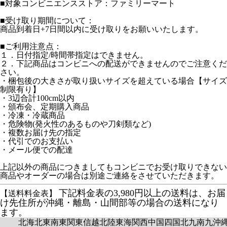
■対象コンビニエンスストア：ファミリーマート
■受け取り期間について：
商品到着日+7日間以内に受け取りをお願いいたします。
■ご利用注意点：
１．日付指定/時間帯指定はできません。
２．下記商品はコンビニへの配送ができませんのでご注意くだ
さい。
・梱包後の大きさが取り扱いサイズを超えている場合【サイズ
制限有り】
・3辺合計100cm以内
・頒布会、定期購入商品
・冷凍・冷蔵商品
・危険物(発火性のあるものや刀剣類など)
・複数お届け先の指定
・代引でのお支払い
・メール便での配達
上記以外の商品につきましてもコンビニでお受け取りできない
商品やオーダーの場合は別途ご連絡をさせていただきます。
下記料金表の3,980円以上の送料は、お届
【送料料金表】
け先住所が沖縄・離島・山間部等の場合の送料になり
ます。
北海
北東
南東
関東
信越
北陸
東海
関西
中国
四国
北九
南九
沖