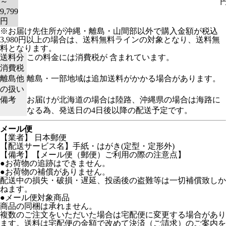
～
9,799
円
※お届け先住所が沖縄・離島・山間部以外で購入金額が税込
3,980円以上の場合は、送料無料ラインの対象となり、送料無
料となります。
送料分
この料金には消費税が 含まれています。
消費税
離島他
離島・一部地域は追加送料がかかる場合があります。
の扱い
備考
お届けが北海道の場合は陸路、沖縄県の場合は海路に
なる為、発送日の4日後以降の配送予定です。
メール便
【業者】 日本郵便
【配送サービス名】手紙・はがき(定型・定形外)
【備考】【メール便（郵便）ご利用の際の注意点】
●お荷物の追跡はできません。
●お荷物の補償がありません。
配送中の損失・破損・遅延、投函後の盗難等は一切補償致しか
ねます。
●メール便対象商品
商品の同梱は承れません。
複数のご注文をいただいた場合は宅配便に変更する場合があり
ます。送料は宅配便の金額で改めて決済（ご請求）のご案内を