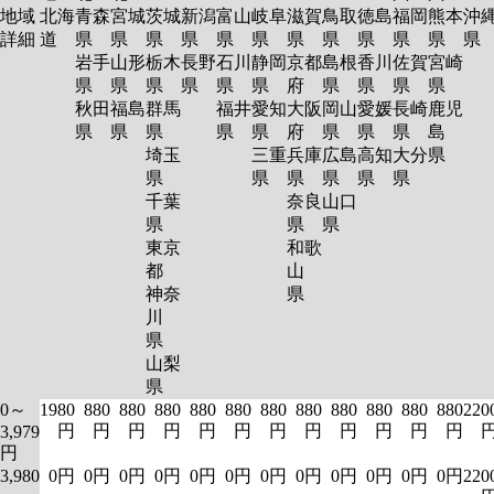
地域
北海
青森
宮城
茨城
新潟
富山
岐阜
滋賀
鳥取
徳島
福岡
熊本
沖
詳細
道
県
県
県
県
県
県
県
県
県
県
県
岩手
山形
栃木
長野
石川
静岡
京都
島根
香川
佐賀
宮崎
県
県
県
県
県
県
府
県
県
県
県
秋田
福島
群馬
福井
愛知
大阪
岡山
愛媛
長崎
鹿児
県
県
県
県
県
府
県
県
県
島
埼玉
三重
兵庫
広島
高知
大分
県
県
県
県
県
県
県
千葉
奈良
山口
県
県
県
東京
和歌
都
山
神奈
県
川
県
山梨
県
0～
1980
880
880
880
880
880
880
880
880
880
880
880
220
円
円
円
円
円
円
円
円
円
円
円
円
3,979
円
3,980
0円
0円
0円
0円
0円
0円
0円
0円
0円
0円
0円
0円
220