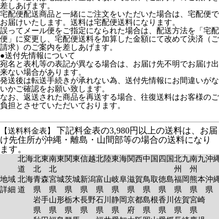
差しあげます。
宅配便配送商品と一緒にご注文をいただいた場合は、宅配便で
お届けいたします。送料は宅配便送料になります。
誤ってメール便をご指定になられた場合は、配送方法を「宅配
便」に変更し、宅配便送料を加算した金額にて改めて決済（ご
請求）のご案内を差しあげます。
●送付先情報について
宛名と表札等の表記が異なる場合は、お届け先不明でお届け出
来ない場合があります。
発送後は転送手続きが承れない為、送付先情報にお間違いがな
いかご確認をお願い致します。
なお、返送された商品を再送する場合、往復送料はお客様のご
負担とさせていただいております。
下記料金表の3,980円以上の送料は、お届
【送料料金表】
け先住所が沖縄・離島・山間部等の場合の送料になり
ます。
北海
北東
南東
関東
信越
北陸
東海
関西
中国
四国
北九
南九
沖
道
北
北
州
州
地域
北海
青森
宮城
茨城
新潟
富山
岐阜
滋賀
鳥取
徳島
福岡
熊本
沖
詳細
道
県
県
県
県
県
県
県
県
県
県
県
岩手
山形
栃木
長野
石川
静岡
京都
島根
香川
佐賀
宮崎
県
県
県
県
県
県
府
県
県
県
県