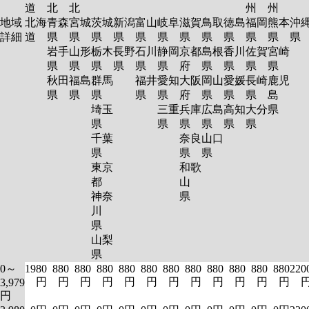
道
北
北
州
州
地域
北海
青森
宮城
茨城
新潟
富山
岐阜
滋賀
鳥取
徳島
福岡
熊本
沖
詳細
道
県
県
県
県
県
県
県
県
県
県
県
岩手
山形
栃木
長野
石川
静岡
京都
島根
香川
佐賀
宮崎
県
県
県
県
県
県
府
県
県
県
県
秋田
福島
群馬
福井
愛知
大阪
岡山
愛媛
長崎
鹿児
県
県
県
県
県
府
県
県
県
島
埼玉
三重
兵庫
広島
高知
大分
県
県
県
県
県
県
県
千葉
奈良
山口
県
県
県
東京
和歌
都
山
神奈
県
川
県
山梨
県
0～
1980
880
880
880
880
880
880
880
880
880
880
880
220
円
円
円
円
円
円
円
円
円
円
円
円
3,979
円