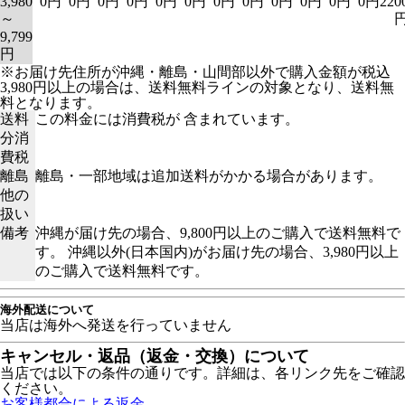
3,980
0円
0円
0円
0円
0円
0円
0円
0円
0円
0円
0円
0円
220
～
9,799
円
※お届け先住所が沖縄・離島・山間部以外で購入金額が税込
3,980円以上の場合は、送料無料ラインの対象となり、送料無
料となります。
送料
この料金には消費税が 含まれています。
分消
費税
離島
離島・一部地域は追加送料がかかる場合があります。
他の
扱い
備考
沖縄が届け先の場合、9,800円以上のご購入で送料無料で
す。 沖縄以外(日本国内)がお届け先の場合、3,980円以上
のご購入で送料無料です。
海外配送について
当店は海外へ発送を行っていません
キャンセル・返品（返金・交換）について
当店では以下の条件の通りです。詳細は、各リンク先をご確認
ください。
お客様都合による返金