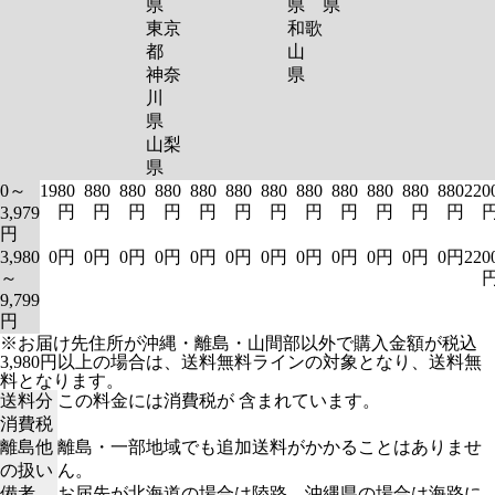
県
県
県
東京
和歌
都
山
神奈
県
川
県
山梨
県
0～
1980
880
880
880
880
880
880
880
880
880
880
880
220
円
円
円
円
円
円
円
円
円
円
円
円
3,979
円
3,980
0円
0円
0円
0円
0円
0円
0円
0円
0円
0円
0円
0円
220
～
9,799
円
※お届け先住所が沖縄・離島・山間部以外で購入金額が税込
3,980円以上の場合は、送料無料ラインの対象となり、送料無
料となります。
送料分
この料金には消費税が 含まれています。
消費税
離島他
離島・一部地域でも追加送料がかかることはありませ
の扱い
ん。
備考
お届先が北海道の場合は陸路、沖縄県の場合は海路に