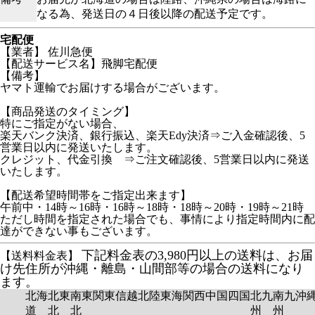
なる為、発送日の４日後以降の配送予定です。
宅配便
【業者】 佐川急便
【配送サービス名】飛脚宅配便
【備考】
ヤマト運輸でお届けする場合がございます。
【商品発送のタイミング】
特にご指定がない場合、
楽天バンク決済、銀行振込、楽天Edy決済⇒ご入金確認後、5
営業日以内に発送いたします。
クレジット、代金引換 ⇒ご注文確認後、5営業日以内に発送
いたします。
【配送希望時間帯をご指定出来ます】
午前中・14時～16時・16時～18時・18時～20時・19時～21時
ただし時間を指定された場合でも、事情により指定時間内に配
達ができない事もございます。
下記料金表の3,980円以上の送料は、お届
【送料料金表】
け先住所が沖縄・離島・山間部等の場合の送料になり
ます。
北海
北東
南東
関東
信越
北陸
東海
関西
中国
四国
北九
南九
沖
道
北
北
州
州