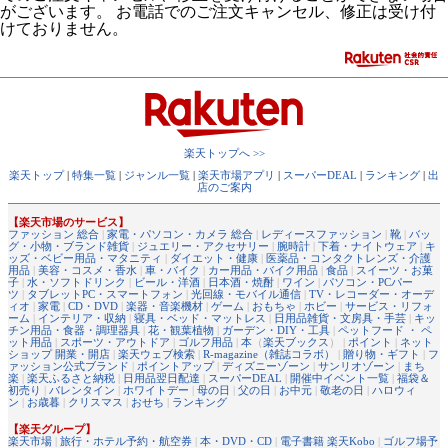
がございます。 お電話でのご注文キャンセル、修正は受け付
けておりません。
楽天トップへ >>
楽天トップ
|
特集一覧
|
ジャンル一覧
|
楽天市場アプリ
|
スーパーDEAL
|
ランキング
|
出
店のご案内
【楽天市場のサービス】
ファッション 総合
|
家電・パソコン・カメラ 総合
|
レディースファッション
|
靴
|
バッ
グ・小物・ブランド雑貨
|
ジュエリー・アクセサリー
|
腕時計
|
下着・ナイトウェア
|
キ
ッズ・ベビー用品・マタニティ
|
ダイエット・健康
|
医薬品・コンタクトレンズ・介護
用品
|
美容・コスメ・香水
|
車・バイク
|
カー用品・バイク用品
|
食品
|
スイーツ・お菓
子
|
水・ソフトドリンク
|
ビール・洋酒
|
日本酒・焼酎
|
ワイン
|
パソコン・PCパー
ツ
|
タブレットPC・スマートフォン
|
光回線・モバイル通信
|
TV・レコーダー・オーデ
ィオ
|
家電
|
CD・DVD
|
楽器・音楽機材
|
ゲーム
|
おもちゃ
|
ホビー
|
サービス・リフォ
ーム
|
インテリア・収納
|
寝具・ベッド・マットレス
|
日用品雑貨・文房具・手芸
|
キッ
チン用品・食器・調理器具
|
花・観葉植物
|
ガーデン・DIY・工具
|
ペットフード ・ ペ
ット用品
|
スポーツ・アウトドア
|
ゴルフ用品
|
本
（
楽天ブックス
） |
ポイント
|
ネット
ショップ 開業・開店
|
楽天ウェブ検索
|
R-magazine（雑誌コラボ）
|
贈り物・ギフト
|
フ
ァッション公式ブランド
|
ポイントアップ
|
ディズニーゾーン
|
サンリオゾーン
|
まち
楽
|
楽天ふるさと納税
|
日用品翌日配達
|
スーパーDEAL
|
開催中イベント一覧
|
福袋＆
初売り
|
バレンタイン
|
ホワイトデー
|
母の日
|
父の日
|
お中元
|
敬老の日
|
ハロウィ
ン
|
お歳暮
|
クリスマス
|
おせち
|
ランキング
【楽天グループ】
楽天市場
|
旅行・ホテル予約・航空券
|
本・DVD・CD
|
電子書籍 楽天Kobo
|
ゴルフ場予