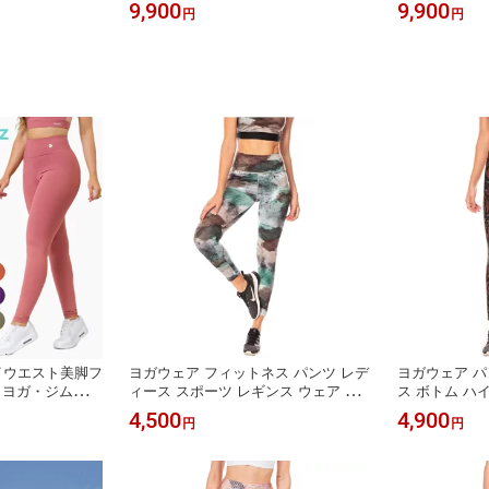
かわいい おしゃ
海 ビーチ 海外旅行 みずぎ セクシー
ーチ 海外旅行
9,900
9,900
円
円
ス リゾート ビ
衣装 撮影 かわいい 大人女子 黒 ヒョ
撮影 かわいい
旅行 大人 大きい
ウ柄 レオパード ブラジル製
ム ヒョウ柄 
M 白 コロンビア
イウエスト美脚フ
ヨガウェア フィットネス パンツ レデ
ヨガウェア パ
｜ヨガ・ジム・普
ィース スポーツ レギンス ウェア ボ
ス ボトム ハ
抜群 おしゃれ
トム フィットネスウェア ハイウエス
イットネスウェ
4,500
4,900
円
円
ト 伸縮素材 スポーツウェア 10分丈
分丈 ジムウェ
ジムウェア ランニング スパッツ 体系
体系カバー イ
カバー ヨガ インポート おしゃれ