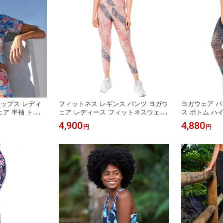
トップス レディ
フィットネス レギンス パンツ ヨガウ
ヨガウェア パ
ア 半袖 トップ
ェア レディース フィットネスウェア
ス ボトム ハ
ト スポーツウェ
スポーツ ボトム ハイウエスト 美尻
イットネスウェ
4,900
4,880
円
円
ゃれ インポート
美脚 脚長 アナトミカルウエスト スポ
分丈 ジムウェ
ンス かわいい
ーツウェア 10分丈 ジムウェア ランニ
体系カバー イ
ア製
ング スパッツ 体系カバー ヨガ イン
ポート おしゃれ