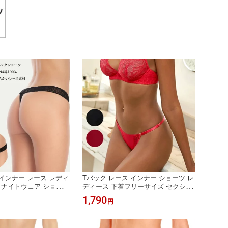
 インナー レース レディ
Tバック レース インナー ショーツ レ
 ナイトウェア ショーツ
ディース 下着フリーサイズ セクシー
ーランジェリー 透け感
サイドストリング パンツ インポート
1,790
円
7色 インポート ランジ
紐パン ブラジリアン 通販 インポート
黒 白 モスグリーン
ランジェリー パンツスタイル コロン
ビア製