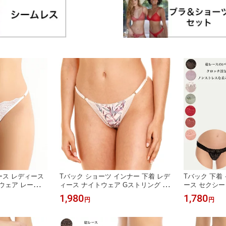
ース レディース
Tバック ショーツ インナー 下着 レデ
Tバック 下着
ウェア レース
ィース ナイトウェア Gストリング セ
ース セクシー
ング パンツ イ
クシー サイドストリング パンツ イン
パンツ セクシ
1,980
1,780
円
円
ジリアン 通販
ポート 紐パン ブラジリアン 通販 イ
シースルー 全
ンポートランジェリー パンツスタイ
ェリー 紫 青 
ル コロンビア製