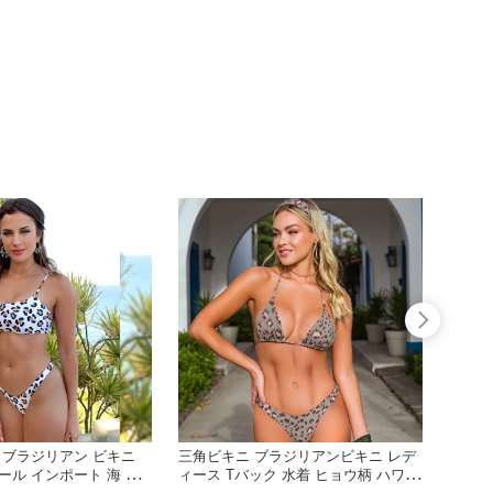
 ブラジリアン ビキニ
三角ビキニ ブラジリアンビキニ レデ
ブラジ
ール インポート 海 ビ
ィース Tバック 水着 ヒョウ柄 ハワイ
ニ T