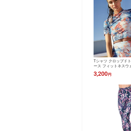
Tシャツ クロップド
ース フィットネスウェ
ス フィットシルエッ
3,200
円
ア タンクトップ おし
トレーニング ジム ダ
大人 筋トレ コロンビ