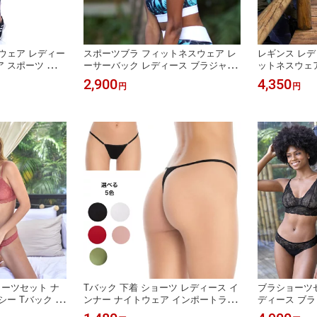
ウェア レディー
スポーツブラ フィットネスウェア レ
レギンス レデ
 スポーツ ボト
ーサーバック レディース ブラジャー
ットネスウェア
 美脚 脚長 アナ
ノンストレス ランニング ジョギング
エスト 美脚 
2,900
4,350
円
円
ーツウェア 10
スポブラ ズンバウェア ノンワイヤー
分丈 ジムウェ
ニング スパッツ
楽ちん おうちブラ トレーニングウェ
体系カバー イ
ポート おしゃれ
ア フィットネス ヨガ インポート コ
ロンビア製
ーツセット ナ
Tバック 下着 ショーツ レディース イ
ブラショーツセ
シー Tバック レ
ンナー ナイトウェア インポートラン
ディース ブラ
インポート 通販
ジェリー Gストリング セクシー パン
着セット イン