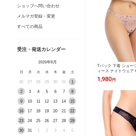
ショップへ問い合わせ
メルマガ登録・変更
すべての商品
受注・発送カレンダー
2026年8月
Tバック 下着 ショー
ィース ナイトウェア 
日
月
火
水
木
金
土
クシー サイドストリン
1,980
円
ポート 紐パン ブラジ
26
27
28
29
30
31
1
ンポートランジェリー
2
3
4
5
6
7
8
ル コロンビア製
9
10
11
12
13
14
15
16
17
18
19
20
21
22
23
24
25
26
27
28
29
30
31
1
2
3
4
5