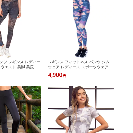
ンツ レギンス レディー
レギンス フィットネス パンツ ジム
イウエスト 美脚 美尻 フ
ウェア レディース スポーツウェア ボ
ア スポーツウェア 10
トム フィットネスレギンス フィット
4,900
円
ア ランニング スパッツ
ネスウェア インポート 10分丈 ズンバ
ンポート おしゃれ
ウェア ヨガウェア ヨガパンツ トレー
ニング ピラティス ジム おしゃれ 大
人女子 大人の習い事 美尻 美容 コロ
ンビア製