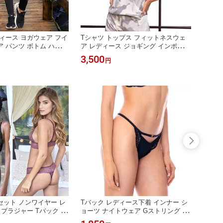
ィース ヨガウェア フイ
Tシャツ トップス フィットネスウェ
 パンツ ボトム ハイウ
ア レディース ジョギング インポート
美尻 スポーツウェア 10
ヨガ 迷彩柄 かわいい ヨガ トレーニ
3,500
円
ア ランニング スパッツ
ング トップス 海外 ファッション 直
ンポート おしゃれ
輸入 即納
ット ノンワイヤー レ
Tバック レディース下着 インナー シ
ノンワ
 ブラジャー Tバック 下
ョーツ ナイトウェア Gストリング セ
クシー
ポート ショーツセット
クシー サイドストリング パンツ イン
ェア 