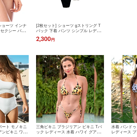
ショーツ インナ
[2枚セット] ショーツ gストリング T
 セクシー パン
バック 下着 パンツ シンプル レディ
リアン 通販 イ
ース サイドストリング ひびかない パ
2,300
円
 パンツスタイ
ンティー ランジェリー 締め付けない
普段使い パンティライン ドレス スー
ツ
ポート モノキニ
三角ビキニ ブラジリアン ビキニ Tバ
水着 バンドゥ
アンビキニ ワン
ック レディース 水着 ハワイ グアム
レディース プ