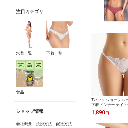
注目カテゴリ
下着一覧
水着一覧
食品
Tバック ショーツ レ
下着 インナー ナイト
セクシー サイドストリ
ショップ情報
1,890
円
ンポート 紐パン ブラ
会社概要・決済方法・配送方法