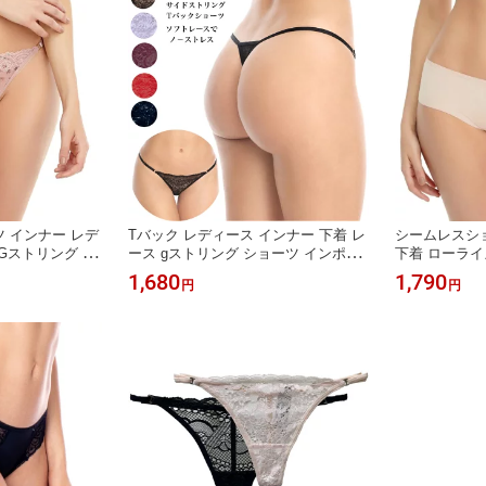
ツ インナー レデ
Tバック レディース インナー 下着 レ
シームレスショ
Gストリング セ
ース gストリング ショーツ インポー
下着 ローライ
グ パンツ イン
トランジェリー ナイトウェア サイド
ナイトウェア 
1,680
1,790
円
円
リアン 通販 イ
ストリング セクシー パンツ 全5色 イ
ート ブラジリ
 パンツスタイ
ンポート ブラジリアン 通販 響かない
ンジェリー パ
パンツスタイル 透け感あり コロンビ
ア製
ア製