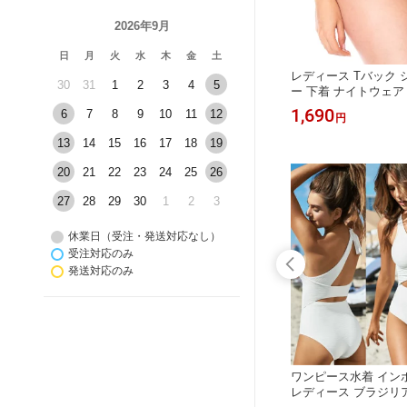
2026年9月
日
月
火
水
木
金
土
レディース Tバック 
30
31
1
2
3
4
5
ー 下着 ナイトウェア
ツ インポート ブラジ
1,690
6
7
8
9
10
11
12
円
ンポートランジェリー
ル コロンビア製
13
14
15
16
17
18
19
20
21
22
23
24
25
26
27
28
29
30
1
2
3
休業日（受注・発送対応なし）
受注対応のみ
発送対応のみ
ジリアン
ブラジリアンビキニ 水着 レディース
ワンピース水着 イン
ト 大人
インポート 三角ビキニ クロスビキニ
レディース ブラジリ