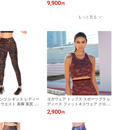
 みずぎ セクシー 衣装
グアム 三角水着 海 ビーチ 海外旅行
ワイ 
9,900
9,90
円
 大人女子 ハワイ グア
みずぎ セクシー 衣装 撮影 かわいい
旅行 
白 ブラジル製
大人女子 ブラジル製
いい 
もっと見る
ンツ レギンス レディー
ヨガウェア トップス スポーツブラ レ
イウエスト 美脚 美尻 フ
ディース フィットネスウェア クロッ
ア スポーツウェア 10
プド ノンストレス パット無 ランニン
2,900
円
ア ランニング スパッツ
グ ジョギングスポブラ ズンバウェア
ンポート おしゃれ
楽ちん おうちブラ トレーニングウェ
ア フィットネス ヨガ インポート コ
ロンビア製