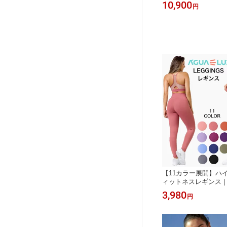
ート 沖
通販 リゾート ハワイ グアム 海 ビー
ショルダー セクシー 
11,900
10,900
円
円
パッド付
チ 海外旅行 セクシー 白 かわいい お
れ シンプル レディー
しゃれ
ーチ ハワイ 海 海外
サイズ 体型カバー S 
製
【11カラー展開】ハ
ィットネスレギンス
段使いOK ストレッチ
3,980
円