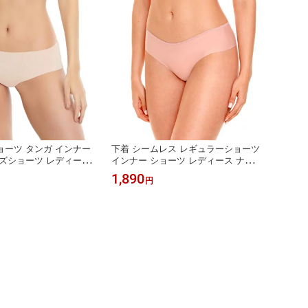
ーツ タンガ インナー
下着 シームレス レギュラーショーツ
ズショーツ レディース
インナー ショーツ レディース ナイト
セクシー パンツ インポ
ウェア セクシー パンツ インポート
1,890
円
アン 通販 インポートラ
ブラジリアン 通販 インポートランジ
ンツスタイル コロンビ
ェリー パンツスタイル コロンビア製