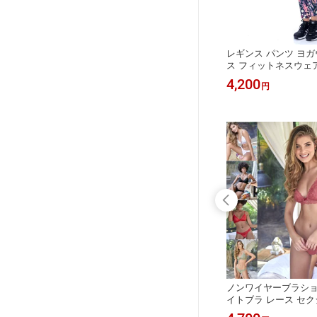
レギンス パンツ ヨガ
ス フィットネスウェア
ム ハイウエスト 美尻
4,200
円
トミカルウエスト スポ
分丈 ジムウェア ラン
体系カバー ヨガ イン
ィース 上
レディース Tバック ショーツ インナ
ノンワイヤーブラショ
ートパン
ー 下着 ナイトウェア セクシー パン
イトブラ レース セク
い 花柄
ツ インポート ブラジリアン 通販 イ
ディース シースルー 