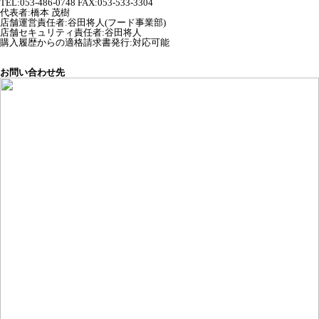
TEL:053-486-0748 FAX:053-533-3304
代表者
:
橋本 茂樹
店舗運営責任者
:
谷田将人(フード事業部)
店舗セキュリティ責任者
:
谷田将人
購入履歴からの適格請求書発行:対応可能
お問い合わせ先