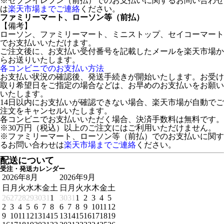
※セブンイレブン（前払）でのお支払いに関するお問い合わせ
は
楽天市場までご連絡
ください。
ファミリーマート、ローソン等（前払）
【備考】
ローソン、ファミリーマート、ミニストップ、セイコーマート
でお支払いいただけます。
ご注文後に、お支払い受付番号を記載したメールを楽天市場か
らお送りいたします。
各コンビニでのお支払い方法
お支払い状況の確認後、発送手続きが開始いたします。お受け
取り希望日をご指定の場合などは、お早めのお支払いをお願い
いたします。
14日以内にお支払いが確認できない場合、楽天市場が自動でご
注文をキャンセルいたします。
各コンビニでお支払いいただく場合、決済手数料は無料です。
※30万円（税込）以上のご注文にはご利用いただけません。
※ファミリーマート、ローソン等（前払）でのお支払いに関す
るお問い合わせは
楽天市場までご連絡
ください。
配送について
受注・発送カレンダー
2026年8月
2026年9月
日
月
火
水
木
金
土
日
月
火
水
木
金
土
26
27
28
29
30
31
1
30
31
1
2
3
4
5
2
3
4
5
6
7
8
6
7
8
9
10
11
12
9
10
11
12
13
14
15
13
14
15
16
17
18
19