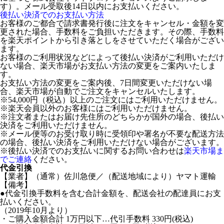
す）。メール受取後14日以内にお支払いください。
後払い決済でのお支払い方法
お客様のご都合で請求書発行後に注文をキャンセル・金額を変
更された場合、手数料をご負担いただきます。その際、手数料
を楽天ポイントから引き落としをさせていただく場合がござい
ます。
お客様のご利用状況などによって後払い決済がご利用いただけ
ない場合、楽天市場がお支払い方法の変更をご案内いたしま
す。
お支払い方法の変更をご案内後、7日間変更いただけない場
合、楽天市場が自動でご注文をキャンセルいたします。
※54,000円（税込）以上のご注文にはご利用いただけません。
※楽天会員以外のお客様にはご利用いただけません。
※注文者またはお届け先住所のどちらかが国外の場合、後払い
決済をご利用いただけません。
※メール便等のお受け取り時に受領印や署名が不要な配送方法
の場合、後払い決済をご利用いただけない場合がございます。
※後払い決済でのお支払いに関するお問い合わせは
楽天市場ま
でご連絡
ください。
代金引換
【業者】（通常）佐川急便／（配送地域により）ヤマト運輸
【備考】
●代金引換手数料を含む合計金額を、配送会社の配達員にお支
払いください。
（2019年10月より）
・ご購入金額合計 1万円以下…代引手数料 330円(税込)