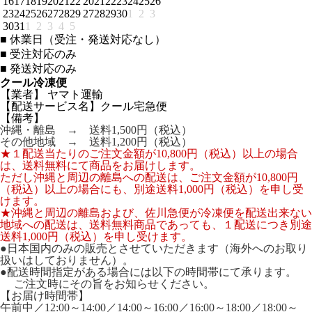
16
17
18
19
20
21
22
20
21
22
23
24
25
26
23
24
25
26
27
28
29
27
28
29
30
1
2
3
30
31
1
2
3
4
5
■
休業日（受注・発送対応なし）
■
受注対応のみ
■
発送対応のみ
クール冷凍便
【業者】 ヤマト運輸
【配送サービス名】クール宅急便
【備考】
沖縄・離島 → 送料1,500円（税込）
その他地域 → 送料1,200円（税込）
★１配送当たりのご注文金額が10,800円（税込）以上の場合
は、送料無料にて商品をお届けします。
ただし沖縄と周辺の離島への配送は、ご注文金額が10,800円
（税込）以上の場合にも、別途送料1,000円（税込）を申し受
けます。
★沖縄と周辺の離島および、佐川急便が冷凍便を配送出来ない
地域への配送は、送料無料商品であっても、１配送につき別途
送料1,000円（税込）を申し受けます。
●日本国内のみの販売とさせていただきます（海外へのお取り
扱いはしておりません）。
●配送時間指定がある場合には以下の時間帯にて承ります。
ご注文時にその旨をお知らせください。
【お届け時間帯】
午前中／12:00～14:00／14:00～16:00／16:00～18:00／18:00～