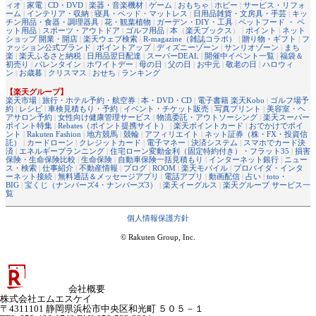
ィオ
|
家電
|
CD・DVD
|
楽器・音楽機材
|
ゲーム
|
おもちゃ
|
ホビー
|
サービス・リフォ
ーム
|
インテリア・収納
|
寝具・ベッド・マットレス
|
日用品雑貨・文房具・手芸
|
キッ
チン用品・食器・調理器具
|
花・観葉植物
|
ガーデン・DIY・工具
|
ペットフード ・ ペ
ット用品
|
スポーツ・アウトドア
|
ゴルフ用品
|
本
（
楽天ブックス
） |
ポイント
|
ネット
ショップ 開業・開店
|
楽天ウェブ検索
|
R-magazine（雑誌コラボ）
|
贈り物・ギフト
|
フ
ァッション公式ブランド
|
ポイントアップ
|
ディズニーゾーン
|
サンリオゾーン
|
まち
楽
|
楽天ふるさと納税
|
日用品翌日配達
|
スーパーDEAL
|
開催中イベント一覧
|
福袋＆
初売り
|
バレンタイン
|
ホワイトデー
|
母の日
|
父の日
|
お中元
|
敬老の日
|
ハロウィ
ン
|
お歳暮
|
クリスマス
|
おせち
|
ランキング
【楽天グループ】
楽天市場
|
旅行・ホテル予約・航空券
|
本・DVD・CD
|
電子書籍 楽天Kobo
|
ゴルフ場予
約
|
レシピ
|
車検見積もり・予約
|
イベント・チケット販売
|
写真プリント
|
美容室・ヘ
アサロン予約
|
女性向け健康管理サービス
|
物流委託・アウトソーシング
|
楽天スーパー
ポイント特集
|
Rebates（ポイント提携サイト）
|
楽天ポイントカード
|
おでかけでポイ
ント
|
Rakuten Fashion
|
地方競馬
|
競輪
|
アフィリエイト
|
ネット証券（株・FX・投資信
託）
|
カードローン
|
クレジットカード
|
電子マネー
|
決済システム
|
スマホでカード決
済
|
エネルギープランニング
|
住宅ローン変動金利（固定特約付き）・フラット35
|
損害
保険・生命保険比較
|
生命保険
|
自動車保険一括見積もり
|
インターネット銀行
|
ニュー
ス・検索
|
仕事紹介
|
不動産情報
|
ブログ
|
ROOM
|
楽天モバイル
|
プロバイダ・インタ
ーネット接続
|
無料通話＆メッセージアプリ
|
電話アプリ
|
動画配信
|
占い
|
toto・
BIG
|
宝くじ（ナンバーズ4・ナンバーズ3）
|
楽天イーグルス
|
楽天グループ サービス一
覧
個人情報保護方針
© Rakuten Group, Inc.
会社概要
株式会社エムエスケイ
〒4311101 静岡県浜松市中央区和光町 ５０５－１