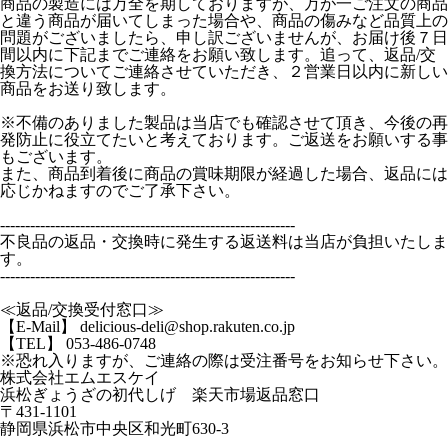
商品の製造には万全を期しておりますが、万が一ご注文の商品
と違う商品が届いてしまった場合や、商品の傷みなど品質上の
問題がございましたら、申し訳ございませんが、お届け後７日
間以内に下記までご連絡をお願い致します。追って、返品/交
換方法についてご連絡させていただき、２営業日以内に新しい
商品をお送り致します。
※不備のありました製品は当店でも確認させて頂き、今後の再
発防止に役立てたいと考えております。ご返送をお願いする事
もございます。
また、商品到着後に商品の賞味期限が経過した場合、返品には
応じかねますのでご了承下さい。
-----------------------------------------------------------
不良品の返品・交換時に発生する返送料は当店が負担いたしま
す。
-----------------------------------------------------------
≪返品/交換受付窓口≫
【E-Mail】 delicious-deli@shop.rakuten.co.jp
【TEL】 053-486-0748
※恐れ入りますが、ご連絡の際は受注番号をお知らせ下さい。
株式会社エムエスケイ
浜松ぎょうざの初代しげ 楽天市場返品窓口
〒431-1101
静岡県浜松市中央区和光町630-3