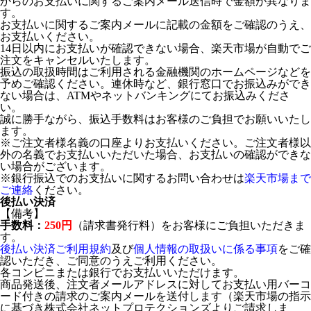
からのお支払いに関するご案内メール送信時で金額が異なりま
す。
お支払いに関するご案内メールに記載の金額をご確認のうえ、
お支払いください。
14日以内にお支払いが確認できない場合、楽天市場が自動でご
注文をキャンセルいたします。
振込の取扱時間はご利用される金融機関のホームページなどを
予めご確認ください。連休時など、銀行窓口でお振込みができ
ない場合は、ATMやネットバンキングにてお振込みくださ
い。
誠に勝手ながら、振込手数料はお客様のご負担でお願いいたし
ます。
※ご注文者様名義の口座よりお支払いください。ご注文者様以
外の名義でお支払いいただいた場合、お支払いの確認ができな
い場合がございます。
※銀行振込でのお支払いに関するお問い合わせは
楽天市場まで
ご連絡
ください。
後払い決済
【備考】
手数料：
250円
（請求書発行料）をお客様にご負担いただきま
す。
後払い決済ご利用規約
及び
個人情報の取扱いに係る事項
をご確
認いただき、ご同意のうえご利用ください。
各コンビニまたは銀行でお支払いいただけます。
商品発送後、注文者メールアドレスに対してお支払い用バーコ
ード付きの請求のご案内メールを送付します（楽天市場の指示
に基づき株式会社ネットプロテクションズよりご請求しま