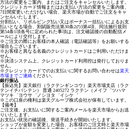
方法の変更をご案内、またはご注文をキャンセルいたします。
クレジットカード情報またはお支払い方法の変更をご案内後、
7日間変更いただけない場合、楽天市場が自動でご注文をキャ
ンセルいたします。
分割払い、リボルビング払い又はボーナス一括払いによるお支
払いとなる場合、割賦販売法第30条2の3第4項、同法施行規則
第54条1項各号に定められた事項は、注文確認後の自動配信メ
ールにより交付します。
※ご注文の際にお客様の本人確認（電話確認等）をお願いする
場合もございます。
※お客様と異なる名義のクレジットカードはご利用いただけま
せん。
※決済システム上、クレジットカード利用控は発行しておりま
せん。
※クレジットカードでのお支払いに関するお問い合わせは
楽天
市場までご連絡
ください。
銀行振込
【振込先】楽天銀行（ラクテンギンコウ）楽天市場支店（ラク
テンイチバシテン） 普通 2405272 ラクテン（メイフ゛ツハマ
マツキ゛ヨウサ゛ノシヨタ゛イシケ゛
※この口座の権利は楽天グループ株式会社が保有しています。
【備考】
ご注文後、お支払いに関するご案内メールを楽天市場からお送
りいたします。
お支払い状況の確認後、発送手続きが開始いたします。
ショップが金額を変更した場合、お客様のご注文時と楽天市場