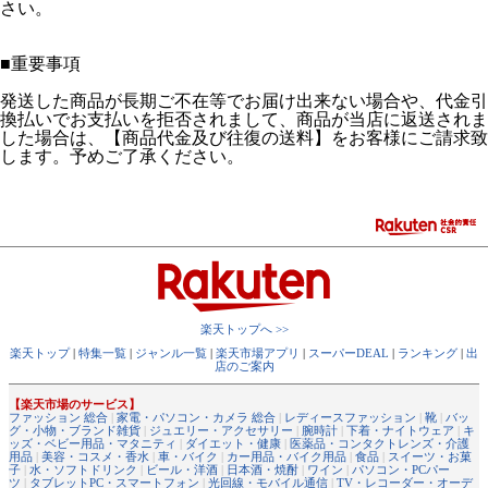
さい。
■重要事項
発送した商品が長期ご不在等でお届け出来ない場合や、代金引
換払いでお支払いを拒否されまして、商品が当店に返送されま
した場合は、【商品代金及び往復の送料】をお客様にご請求致
します。予めご了承ください。
楽天トップへ >>
楽天トップ
|
特集一覧
|
ジャンル一覧
|
楽天市場アプリ
|
スーパーDEAL
|
ランキング
|
出
店のご案内
【楽天市場のサービス】
ファッション 総合
|
家電・パソコン・カメラ 総合
|
レディースファッション
|
靴
|
バッ
グ・小物・ブランド雑貨
|
ジュエリー・アクセサリー
|
腕時計
|
下着・ナイトウェア
|
キ
ッズ・ベビー用品・マタニティ
|
ダイエット・健康
|
医薬品・コンタクトレンズ・介護
用品
|
美容・コスメ・香水
|
車・バイク
|
カー用品・バイク用品
|
食品
|
スイーツ・お菓
子
|
水・ソフトドリンク
|
ビール・洋酒
|
日本酒・焼酎
|
ワイン
|
パソコン・PCパー
ツ
|
タブレットPC・スマートフォン
|
光回線・モバイル通信
|
TV・レコーダー・オーデ