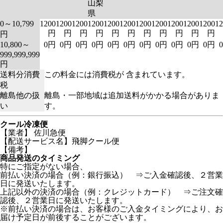
山梨
県
0～10,799
1200
1200
1200
1200
1200
1200
1200
1200
1200
1200
1200
12
円
円
円
円
円
円
円
円
円
円
円
円
10,800～
0円
0円
0円
0円
0円
0円
0円
0円
0円
0円
0円
999,999,999
円
送料分消費
この料金には消費税が 含まれています。
税
離島他の扱
離島・一部地域は追加送料がかかる場合がありま
い
す。
クール冷凍便
【業者】 佐川急便
【配送サービス名】飛脚クール便
【備考】
商品発送のタイミング
特にご指定がない場合、
前払い決済の場合（例：銀行振込） ⇒ご入金確認後、２営業
日に発送いたします。
上記以外の決済の場合（例：クレジットカード） ⇒ご注文確
認後、２営業日に発送いたします。
※前払い決済の場合は、お客様のご入金タイミングにより、お
届け予定日が前後することがございます。