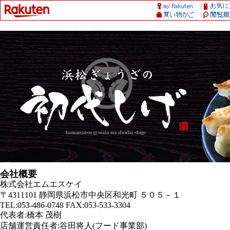
会社概要
株式会社エムエスケイ
〒4311101 静岡県浜松市中央区和光町 ５０５－１
TEL:053-486-0748 FAX:053-533-3304
代表者:橋本 茂樹
店舗運営責任者:谷田将人(フード事業部)