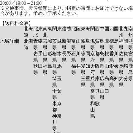
20:00／19:00～21:00
※交通事情、天候状態によりご指定の時間にお届けできない場
合があります。予めご了承ください。
【送料料金表】
北海
北東
南東
関東
信越
北陸
東海
関西
中国
四国
北九
南
道
北
北
州
州
地域詳細
北海
青森
宮城
茨城
新潟
富山
岐阜
滋賀
鳥取
徳島
福岡
熊
道
県
県
県
県
県
県
県
県
県
県
岩手
山形
栃木
長野
石川
静岡
京都
島根
香川
佐賀
宮
県
県
県
県
県
県
府
県
県
県
秋田
福島
群馬
福井
愛知
大阪
岡山
愛媛
長崎
鹿
県
県
県
県
県
府
県
県
県
島
埼玉
三重
兵庫
広島
高知
大分
県
県
県
県
県
県
千葉
奈良
山口
県
県
県
東京
和歌
都
山
神奈
県
川
県