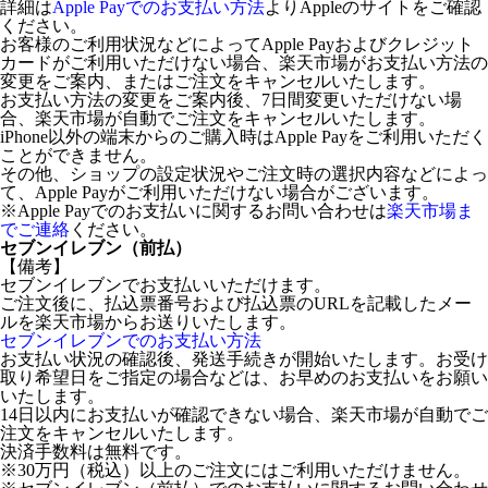
詳細は
Apple Payでのお支払い方法
よりAppleのサイトをご確認
ください。
お客様のご利用状況などによってApple Payおよびクレジット
カードがご利用いただけない場合、楽天市場がお支払い方法の
変更をご案内、またはご注文をキャンセルいたします。
お支払い方法の変更をご案内後、7日間変更いただけない場
合、楽天市場が自動でご注文をキャンセルいたします。
iPhone以外の端末からのご購入時はApple Payをご利用いただく
ことができません。
その他、ショップの設定状況やご注文時の選択内容などによっ
て、Apple Payがご利用いただけない場合がございます。
※Apple Payでのお支払いに関するお問い合わせは
楽天市場ま
でご連絡
ください。
セブンイレブン（前払）
【備考】
セブンイレブンでお支払いいただけます。
ご注文後に、払込票番号および払込票のURLを記載したメー
ルを楽天市場からお送りいたします。
セブンイレブンでのお支払い方法
お支払い状況の確認後、発送手続きが開始いたします。お受け
取り希望日をご指定の場合などは、お早めのお支払いをお願い
いたします。
14日以内にお支払いが確認できない場合、楽天市場が自動でご
注文をキャンセルいたします。
決済手数料は無料です。
※30万円（税込）以上のご注文にはご利用いただけません。