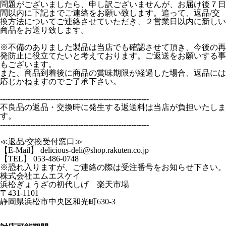
問題がございましたら、申し訳ございませんが、お届け後７日
間以内に下記までご連絡をお願い致します。追って、返品/交
換方法についてご連絡させていただき、２営業日以内に新しい
商品をお送り致します。
※不備のありました製品は当店でも確認させて頂き、今後の再
発防止に役立てたいと考えております。ご返送をお願いする事
もございます。
また、商品到着後に商品の賞味期限が経過した場合、返品には
応じかねますのでご了承下さい。
-----------------------------------------------------------
不良品の返品・交換時に発生する返送料は当店が負担いたしま
す。
-----------------------------------------------------------
≪返品/交換受付窓口≫
【E-Mail】 delicious-deli@shop.rakuten.co.jp
【TEL】 053-486-0748
※恐れ入りますが、ご連絡の際は受注番号をお知らせ下さい。
株式会社エムエスケイ
浜松ぎょうざの初代しげ 楽天市場
〒431-1101
静岡県浜松市中央区和光町630-3