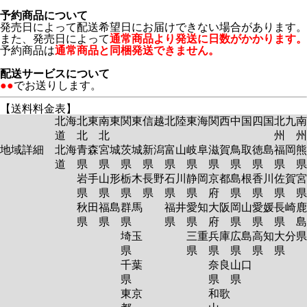
予約商品について
発売日によって配送希望日にお届けできない場合があります。
また、発売日によって
通常商品より発送に日数がかかります。
予約商品は
通常商品と同梱発送できません。
配送サービスについて
●●
でお送りします。
【送料料金表】
北海
北東
南東
関東
信越
北陸
東海
関西
中国
四国
北九
南
道
北
北
州
州
地域詳細
北海
青森
宮城
茨城
新潟
富山
岐阜
滋賀
鳥取
徳島
福岡
熊
道
県
県
県
県
県
県
県
県
県
県
岩手
山形
栃木
長野
石川
静岡
京都
島根
香川
佐賀
宮
県
県
県
県
県
県
府
県
県
県
秋田
福島
群馬
福井
愛知
大阪
岡山
愛媛
長崎
鹿
県
県
県
県
県
府
県
県
県
島
埼玉
三重
兵庫
広島
高知
大分
県
県
県
県
県
県
千葉
奈良
山口
県
県
県
東京
和歌