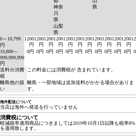
都
山
神奈
県
川
県
山梨
県
0～10,799
1200
1200
1200
1200
1200
1200
1200
1200
1200
1200
1200
12
円
円
円
円
円
円
円
円
円
円
円
円
10,800～
0円
0円
0円
0円
0円
0円
0円
0円
0円
0円
0円
999,999,999
円
送料分消費
この料金には消費税が 含まれています。
税
離島他の扱
離島・一部地域は追加送料がかかる場合がありま
い
す。
海外配送について
当店は海外へ発送を行っていません
消費税について
軽減税率適用商品につきましては2019年10月1日以降も税率8%
を適用致します。