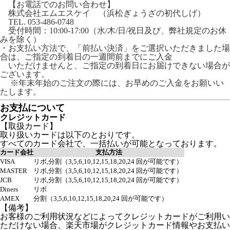
【お電話でのお問い合わせ】
株式会社エムエスケイ （浜松ぎょうざの初代しげ）
TEL. 053-486-0748
受付時間：10:00-17:00（水/木/日/祝日及び、弊社規定のお休
みを除く）
・お支払い方法で、「前払い決済」をご選択いただきました場
合は、ご指定の到着日の一週間前までにご入金
いただけませんと、ご指定の到着日にお届けできない場合が
ございます。
※年末年始のご注文の際には、お早めのご入金をお願いい
たします。
お支払について
クレジットカード
【取扱カード】
取り扱いカードは以下のとおりです。
すべてのカード会社で、一括払いが可能となっております。
カード会社
支払方法
VISA
リボ,分割（3,5,6,10,12,15,18,20,24 回が可能です）
MASTER
リボ,分割（3,5,6,10,12,15,18,20,24 回が可能です）
JCB
リボ,分割（3,5,6,10,12,15,18,20,24 回が可能です）
Diners
リボ
AMEX
分割（3,5,6,10,12,15,18,20,24 回が可能です）
【備考】
お客様のご利用状況などによってクレジットカードがご利用い
ただけない場合、楽天市場がクレジットカード情報やお支払い