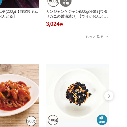
チ(200g)【自家製キム
カンジャンケジャン(500g/冷凍) [ワタ
おんどる】
リガニの醤油漬け] 【でりかおんど
る】
3,024
円
もっと見る