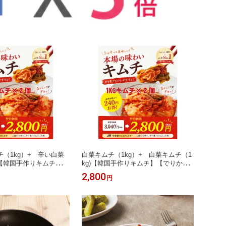
（1kg）+ 辛い白菜
白菜キムチ（1kg）+ 白菜キムチ（1
)【韓国手作りキムチ】
kg)【韓国手作りキムチ】【でりかお
どる】
んどる】
2,800
円