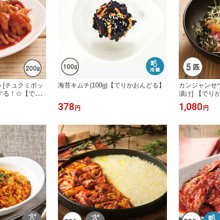
 [チュクミポッ
海苔キムチ(100g)【でりかおんどる】
カンジャンせウ
する！☆【でり
漬け] 【でり
378
1,080
円
円