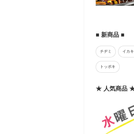
■ 新商品 ■
チヂミ
イカ
トッポキ
★ 人気商品 