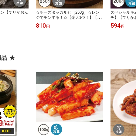
ハン【でりかおん
☆チーズタッカルビ［250g］☆レン
スペシャルキム
ジでチンする！☆【楽天1位！】【で
チ】【でりか
りかおんどる】
810
594
円
円
商品 ★