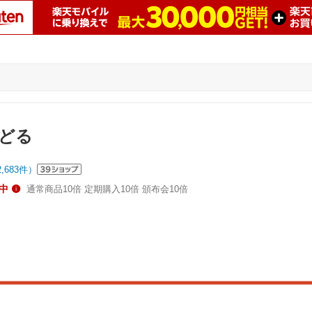
どる
2,683
件）
中
通常商品10倍 定期購入10倍 頒布会10倍