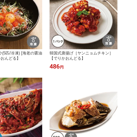
(5匹/冷凍) [海老の醤油
韓国式唐揚げ［ヤンニョムチキン］
かおんどる】
【でりかおんどる】
486
円