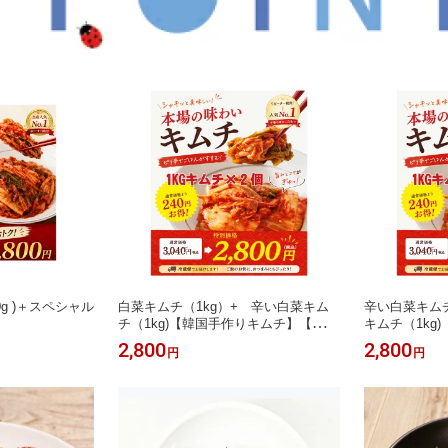
g )＋スペシャル
白菜キムチ（1kg）+ 辛い白菜キム
辛い白菜キムチ
チ（1kg)【韓国手作りキムチ】【でり
キムチ（1kg
かおんどる】
【でりかおん
2,800
2,800
円
円