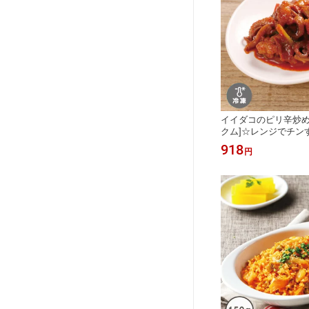
イイダコのピリ辛炒め
クム]☆レンジでチン
かおんどる】
918
円