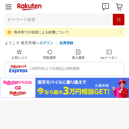
熊本県での地震による影響について
ようこそ 楽天市場へ
ログイン
会員登録
お気に入り
閲覧履歴
購入履歴
myクーポン
1,980円以上で日用品が送料無料