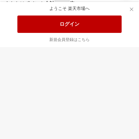
食品と日用品がお
掲載アイテム全品
日
得！
20%以上OFF！
ポ
ようこそ 楽天市場へ
ログイン
あなたはポイント
合計
倍
新規会員登録はこちら
楽天のサービス
すべて見る