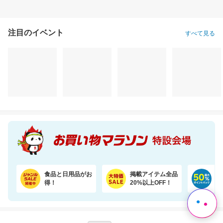
注目のイベント
すべて見る
KITEN リポソームビタミンC
＼6％OFF！1食あたり148円／エコ梱包！パックご飯 180g×24食
2,980円
3,780円
9,
割引価格
割引価格
半額以下
2,680
3,530
4,590
円
円
円