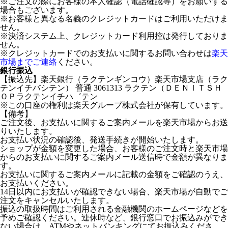
※ご注文の際にお客様の本人確認（電話確認等）をお願いする
場合もございます。
※お客様と異なる名義のクレジットカードはご利用いただけま
せん。
※決済システム上、クレジットカード利用控は発行しておりま
せん。
※クレジットカードでのお支払いに関するお問い合わせは
楽天
市場までご連絡
ください。
銀行振込
【振込先】楽天銀行（ラクテンギンコウ）楽天市場支店（ラク
テンイチバシテン） 普通 3061313 ラクテン（ＤＥＮＩＴＳＨ
ＯＰラクテンイチハ゛テン
※この口座の権利は楽天グループ株式会社が保有しています。
【備考】
ご注文後、お支払いに関するご案内メールを楽天市場からお送
りいたします。
お支払い状況の確認後、発送手続きが開始いたします。
ショップが金額を変更した場合、お客様のご注文時と楽天市場
からのお支払いに関するご案内メール送信時で金額が異なりま
す。
お支払いに関するご案内メールに記載の金額をご確認のうえ、
お支払いください。
14日以内にお支払いが確認できない場合、楽天市場が自動でご
注文をキャンセルいたします。
振込の取扱時間はご利用される金融機関のホームページなどを
予めご確認ください。連休時など、銀行窓口でお振込みができ
ない場合は、ATMやネットバンキングにてお振込みくださ