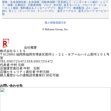
保険・生命保険比較
|
生命保険
|
自動車保険一括見積もり
|
インターネット銀行
|
ニュー
ス・検索
|
仕事紹介
|
不動産情報
|
ブログ
|
ROOM
|
楽天モバイル
|
プロバイダ・インタ
ーネット接続
|
無料通話＆メッセージアプリ
|
電話アプリ
|
動画配信
|
占い
|
toto・
BIG
|
宝くじ（ナンバーズ4・ナンバーズ3）
|
楽天イーグルス
|
楽天グループ サービス一
覧
個人情報保護方針
© Rakuten Group, Inc.
会社概要
株式会社ＧＩＥＳ
〒8120893 福岡県福岡市博多区那珂１－２１－８アールハイム那珂１０１号
室
TEL:05017251472 FAX:05017251472
代表者
:
中村 元樹
店舗運営責任者
:
中村 元樹
店舗セキュリティ責任者
:
中村元樹
購入履歴からの適格請求書発行:対応可能
お問い合わせ先