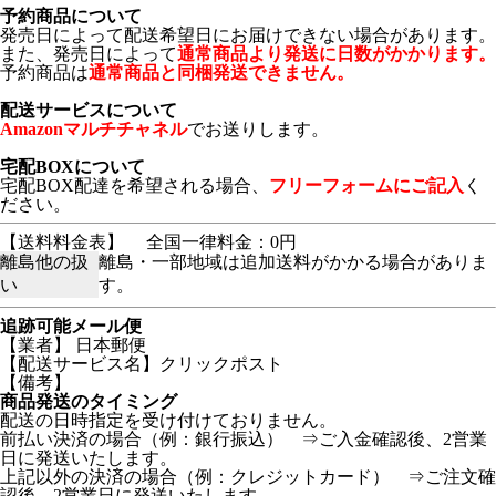
予約商品について
発売日によって配送希望日にお届けできない場合があります。
また、発売日によって
通常商品より発送に日数がかかります。
予約商品は
通常商品と同梱発送できません。
配送サービスについて
Amazonマルチチャネル
でお送りします。
宅配BOXについて
宅配BOX配達を希望される場合、
フリーフォームにご記入
く
ださい。
【送料料金表】
全国一律料金：0円
離島他の扱
離島・一部地域は追加送料がかかる場合がありま
い
す。
追跡可能メール便
【業者】 日本郵便
【配送サービス名】クリックポスト
【備考】
商品発送のタイミング
配送の日時指定を受け付けておりません。
前払い決済の場合（例：銀行振込） ⇒ご入金確認後、2営業
日に発送いたします。
上記以外の決済の場合（例：クレジットカード） ⇒ご注文確
認後、2営業日に発送いたします。