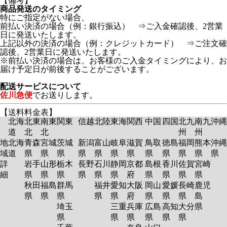
【備考】
商品発送のタイミング
特にご指定がない場合、
前払い決済の場合（例：銀行振込） ⇒ご入金確認後、2営業
日に発送いたします。
上記以外の決済の場合（例：クレジットカード） ⇒ご注文確
認後、2営業日に発送いたします。
※前払い決済の場合は、お客様のご入金タイミングにより、お
届け予定日が前後することがございます。
配送サービスについて
佐川急便
でお送りします。
【送料料金表】
北海
北東
南東
関東
信越
北陸
東海
関西
中国
四国
北九
南九
沖縄
道
北
北
州
州
地
北海
青森
宮城
茨城
新潟
富山
岐阜
滋賀
鳥取
徳島
福岡
熊本
沖縄
域
道
県
県
県
県
県
県
県
県
県
県
県
県
詳
岩手
山形
栃木
長野
石川
静岡
京都
島根
香川
佐賀
宮崎
細
県
県
県
県
県
県
府
県
県
県
県
秋田
福島
群馬
福井
愛知
大阪
岡山
愛媛
長崎
鹿児
県
県
県
県
県
府
県
県
県
島
埼玉
三重
兵庫
広島
高知
大分
県
県
県
県
県
県
県