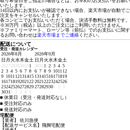
取り希望日をご指定の場合などは、お早めのお支払いをお願い
いたします。
14日以内にお支払いが確認できない場合、楽天市場が自動でご
注文をキャンセルいたします。
各コンビニでお支払いいただく場合、決済手数料は無料です。
※30万円（税込）以上のご注文にはご利用いただけません。
※ファミリーマート、ローソン等（前払）でのお支払いに関す
るお問い合わせは
楽天市場までご連絡
ください。
配送について
受注・発送カレンダー
2026年8月
2026年9月
日
月
火
水
木
金
土
日
月
火
水
木
金
土
26
27
28
29
30
31
1
30
31
1
2
3
4
5
2
3
4
5
6
7
8
6
7
8
9
10
11
12
9
10
11
12
13
14
15
13
14
15
16
17
18
19
16
17
18
19
20
21
22
20
21
22
23
24
25
26
23
24
25
26
27
28
29
27
28
29
30
1
2
3
30
31
1
2
3
4
5
■
休業日（受注・発送対応なし）
■
受注対応のみ
■
発送対応のみ
宅配便
【業者】 佐川急便
【配送サービス名】飛脚宅配便