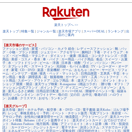
楽天トップへ >>
楽天トップ
|
特集一覧
|
ジャンル一覧
|
楽天市場アプリ
|
スーパーDEAL
|
ランキング
|
出
店のご案内
【楽天市場のサービス】
ファッション 総合
|
家電・パソコン・カメラ 総合
|
レディースファッション
|
靴
|
バッ
グ・小物・ブランド雑貨
|
ジュエリー・アクセサリー
|
腕時計
|
下着・ナイトウェア
|
キ
ッズ・ベビー用品・マタニティ
|
ダイエット・健康
|
医薬品・コンタクトレンズ・介護
用品
|
美容・コスメ・香水
|
車・バイク
|
カー用品・バイク用品
|
食品
|
スイーツ・お菓
子
|
水・ソフトドリンク
|
ビール・洋酒
|
日本酒・焼酎
|
ワイン
|
パソコン・PCパー
ツ
|
タブレットPC・スマートフォン
|
光回線・モバイル通信
|
TV・レコーダー・オーデ
ィオ
|
家電
|
CD・DVD
|
楽器・音楽機材
|
ゲーム
|
おもちゃ
|
ホビー
|
サービス・リフォ
ーム
|
インテリア・収納
|
寝具・ベッド・マットレス
|
日用品雑貨・文房具・手芸
|
キッ
チン用品・食器・調理器具
|
花・観葉植物
|
ガーデン・DIY・工具
|
ペットフード ・ ペ
ット用品
|
スポーツ・アウトドア
|
ゴルフ用品
|
本
（
楽天ブックス
） |
ポイント
|
ネット
ショップ 開業・開店
|
楽天ウェブ検索
|
R-magazine（雑誌コラボ）
|
贈り物・ギフト
|
フ
ァッション公式ブランド
|
ポイントアップ
|
ディズニーゾーン
|
サンリオゾーン
|
まち
楽
|
楽天ふるさと納税
|
日用品翌日配達
|
スーパーDEAL
|
開催中イベント一覧
|
福袋＆
初売り
|
バレンタイン
|
ホワイトデー
|
母の日
|
父の日
|
お中元
|
敬老の日
|
ハロウィ
ン
|
お歳暮
|
クリスマス
|
おせち
|
ランキング
【楽天グループ】
楽天市場
|
旅行・ホテル予約・航空券
|
本・DVD・CD
|
電子書籍 楽天Kobo
|
ゴルフ場予
約
|
レシピ
|
車検見積もり・予約
|
イベント・チケット販売
|
写真プリント
|
美容室・ヘ
アサロン予約
|
女性向け健康管理サービス
|
物流委託・アウトソーシング
|
楽天スーパー
ポイント特集
|
Rebates（ポイント提携サイト）
|
楽天ポイントカード
|
おでかけでポイ
ント
|
Rakuten Fashion
|
地方競馬
|
競輪
|
アフィリエイト
|
ネット証券（株・FX・投資信
託）
|
カードローン
|
クレジットカード
|
電子マネー
|
決済システム
|
スマホでカード決
済
|
エネルギープランニング
|
住宅ローン変動金利（固定特約付き）・フラット35
|
損害