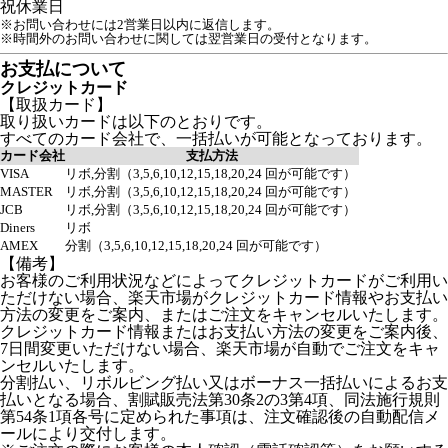
祝
休業日
※お問い合わせには2営業日以内に返信します。
※時間外のお問い合わせに関しては翌営業日の受付となります。
お支払について
クレジットカード
【取扱カード】
取り扱いカードは以下のとおりです。
すべてのカード会社で、一括払いが可能となっております。
カード会社
支払方法
VISA
リボ,分割（3,5,6,10,12,15,18,20,24 回が可能です）
MASTER
リボ,分割（3,5,6,10,12,15,18,20,24 回が可能です）
JCB
リボ,分割（3,5,6,10,12,15,18,20,24 回が可能です）
Diners
リボ
AMEX
分割（3,5,6,10,12,15,18,20,24 回が可能です）
【備考】
お客様のご利用状況などによってクレジットカードがご利用い
ただけない場合、楽天市場がクレジットカード情報やお支払い
方法の変更をご案内、またはご注文をキャンセルいたします。
クレジットカード情報またはお支払い方法の変更をご案内後、
7日間変更いただけない場合、楽天市場が自動でご注文をキャ
ンセルいたします。
分割払い、リボルビング払い又はボーナス一括払いによるお支
払いとなる場合、割賦販売法第30条2の3第4項、同法施行規則
第54条1項各号に定められた事項は、注文確認後の自動配信メ
ールにより交付します。