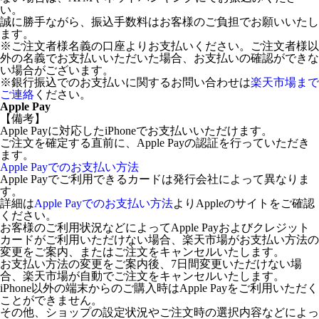
い。
誠に勝手ながら、振込手数料はお客様のご負担でお願いいたし
ます。
※ご注文者様名義の口座よりお支払いください。ご注文者様以
外の名義でお支払いいただいた場合、お支払いの確認ができな
い場合がございます。
※銀行振込でのお支払いに関するお問い合わせは
楽天市場まで
ご連絡
ください。
Apple Pay
【備考】
Apple Payに対応したiPhoneでお支払いいただけます。
ご注文を確定する直前に、Apple Payの認証を行っていただき
ます。
Apple Payでのお支払い方法
Apple Payでご利用できるカードは発行会社によって異なりま
す。
詳細は
Apple Payでのお支払い方法
よりAppleのサイトをご確認
ください。
お客様のご利用状況などによってApple Payおよびクレジット
カードがご利用いただけない場合、楽天市場がお支払い方法の
変更をご案内、またはご注文をキャンセルいたします。
お支払い方法の変更をご案内後、7日間変更いただけない場
合、楽天市場が自動でご注文をキャンセルいたします。
iPhone以外の端末からのご購入時はApple Payをご利用いただく
ことができません。
その他、ショップの設定状況やご注文時の選択内容などによっ