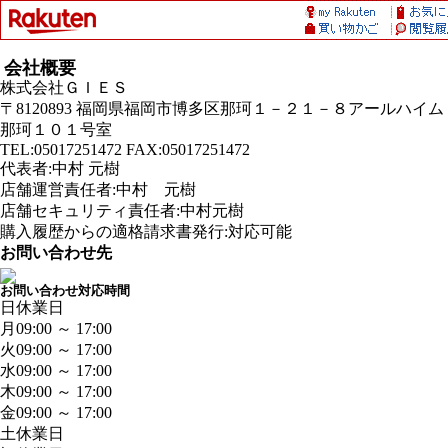
会社概要
株式会社ＧＩＥＳ
〒8120893 福岡県福岡市博多区那珂１－２１－８アールハイム
那珂１０１号室
TEL:05017251472 FAX:05017251472
代表者:中村 元樹
店舗運営責任者:中村 元樹
店舗セキュリティ責任者:中村元樹
購入履歴からの適格請求書発行:対応可能
お問い合わせ先
お問い合わせ対応時間
日
休業日
月
09:00 ～ 17:00
火
09:00 ～ 17:00
水
09:00 ～ 17:00
木
09:00 ～ 17:00
金
09:00 ～ 17:00
土
休業日