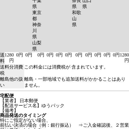
千葉
奈良
山口
県
県
県
東京
和歌
都
山
神奈
県
川
県
山梨
県
送
1280
0円
0円
0円
0円
0円
0円
0円
0円
0円
0円
0円
1280
円
円
料
送料分消費
この料金には消費税が 含まれています。
税
離島他の扱
離島・一部地域でも追加送料がかかることはあり
い
ません。
宅配便
【業者】 日本郵便
【配送サービス名】ゆうパック
【備考】
商品発送のタイミング
特にご指定がない場合、
前払い決済の場合（例：銀行振込） ⇒ご入金確認後、２営業