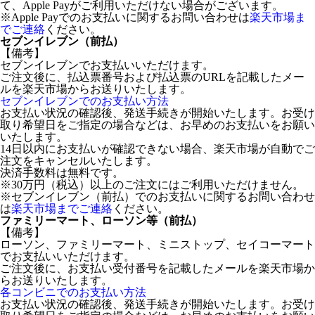
て、Apple Payがご利用いただけない場合がございます。
※Apple Payでのお支払いに関するお問い合わせは
楽天市場ま
でご連絡
ください。
セブンイレブン（前払）
【備考】
セブンイレブンでお支払いいただけます。
ご注文後に、払込票番号および払込票のURLを記載したメー
ルを楽天市場からお送りいたします。
セブンイレブンでのお支払い方法
お支払い状況の確認後、発送手続きが開始いたします。お受け
取り希望日をご指定の場合などは、お早めのお支払いをお願い
いたします。
14日以内にお支払いが確認できない場合、楽天市場が自動でご
注文をキャンセルいたします。
決済手数料は無料です。
※30万円（税込）以上のご注文にはご利用いただけません。
※セブンイレブン（前払）でのお支払いに関するお問い合わせ
は
楽天市場までご連絡
ください。
ファミリーマート、ローソン等（前払）
【備考】
ローソン、ファミリーマート、ミニストップ、セイコーマート
でお支払いいただけます。
ご注文後に、お支払い受付番号を記載したメールを楽天市場か
らお送りいたします。
各コンビニでのお支払い方法
お支払い状況の確認後、発送手続きが開始いたします。お受け