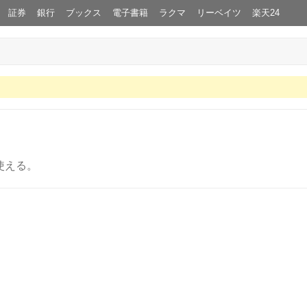
証券
銀行
ブックス
電子書籍
ラクマ
リーベイツ
楽天24
使える。