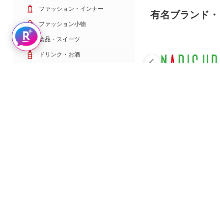
ファッション・インナー
有名ブランド・
ファッション小物
Rakuten AIで探す
食品・スイーツ
ドリンク・お酒
日用雑貨・キッチン用品
コスメ・健康・医薬品
キッズ・ベビー・玩具
家電・TV・カメラ
PC・スマホ・通信
スポーツ・ゴルフ
車・バイク
インテリア・寝具・収納
ペット・花・DIY工具
サービス・リフォーム