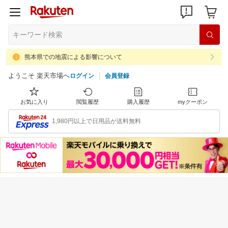
熊本県での地震による影響について
ようこそ 楽天市場へ
ログイン
会員登録
お気に入り
閲覧履歴
購入履歴
myクーポン
1,980円以上で日用品が送料無料