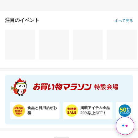
注目のイベント
すべて見る
＼半額！楽天1位★／体重・体脂肪・ウエスト周囲径・BMI値が気になるあなたへ！
＼30％OFF！1食あたり133円／エコ梱包！パックご飯 180g×48食
3,764円
9,180円
9,
半額以下
割引価格
割引価格
1,882
6,380
7,984
円
円
円