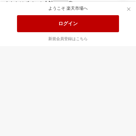
食品と日用品がお
掲載アイテム全品
日
得！
20%以上OFF！
ポ
ようこそ 楽天市場へ
ログイン
あなたはポイント
合計
倍
新規会員登録はこちら
最近チェックした商品
すべて見る