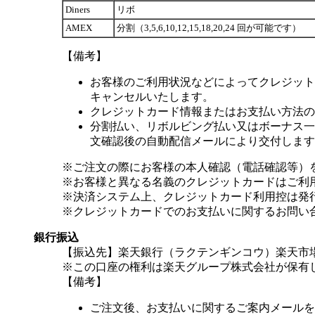
Diners
リボ
AMEX
分割（3,5,6,10,12,15,18,20,24 回が可能です）
【備考】
お客様のご利用状況などによってクレジット
キャンセルいたします。
クレジットカード情報またはお支払い方法の
分割払い、リボルビング払い又はボーナス一括
文確認後の自動配信メールにより交付します
※ご注文の際にお客様の本人確認（電話確認等）
※お客様と異なる名義のクレジットカードはご利
※決済システム上、クレジットカード利用控は発
※クレジットカードでのお支払いに関するお問い
銀行振込
【振込先】楽天銀行（ラクテンギンコウ）楽天市場支
※この口座の権利は楽天グループ株式会社が保有
【備考】
ご注文後、お支払いに関するご案内メールを