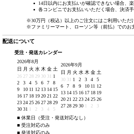
14日以内にお支払いが確認できない場合、
各コンビニでお支払いいただく場合、決済手
※30万円（税込）以上のご注文にはご利用いただ
※ファミリーマート、ローソン等（前払）でのお
配送について
受注・発送カレンダー
2026年8月
2026年9月
日
月
火
水
木
金
土
日
月
火
水
木
金
土
26
27
28
29
30
31
1
30
31
1
2
3
4
5
2
3
4
5
6
7
8
6
7
8
9
10
11
12
9
10
11
12
13
14
15
13
14
15
16
17
18
19
16
17
18
19
20
21
22
20
21
22
23
24
25
26
23
24
25
26
27
28
29
27
28
29
30
1
2
3
30
31
1
2
3
4
5
■
休業日（受注・発送対応なし）
■
受注対応のみ
■
発送対応のみ