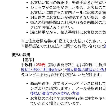
お支払い状況の確認後、発送手続きが開始い
ショップが金額を変更した場合、お客様のご
お支払いに関するご案内メールに記載の金額
14日以内にお支払いが確認できない場合、
振込の取扱時間はご利用される金融機関のホ
グにてお振込みください。
誠に勝手ながら、振込手数料はお客様のご負
※ご注文者様名義の口座よりお支払いください。
※銀行振込でのお支払いに関するお問い合わせは
後払い決済
【備考】
手数料：
250円
（請求書発行料）をお客様にご負担
後払い決済ご利用規約
及び
個人情報の取扱いに係
各コンビニまたは銀行でお支払いいただけます。
商品発送後、注文者メールアドレスに対して
ンズよりご請求します）。メール受取後14
後払い決済でのお支払い方法
お客様のご都合で請求書発行後に注文をキャ
ていただく場合がございます。