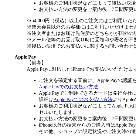
お客様のご利用状況などによって後払い決済
お支払い方法の変更をご案内後、7日間変更
※54,000円（税込）以上のご注文にはご利用いた
※楽天会員以外のお客様にはご利用いただけませ
※注文者またはお届け先住所のどちらかが国外の
※メール便等のお受け取り時に受領印や署名が不
※後払い決済でのお支払いに関するお問い合わせ
Apple Pay
【備考】
Apple Payに対応したiPhoneでお支払いいただけま
ご注文を確定する直前に、Apple Payの認
Apple Payでのお支払い方法
Apple Payでご利用できるカードは発行会
詳細は
Apple Payでのお支払い方法
よりApp
お客様のご利用状況などによってApple 
セルいたします。
お支払い方法の変更をご案内後、7日間変更
iPhone以外の端末からのご購入時はApple
その他、ショップの設定状況やご注文時の選択