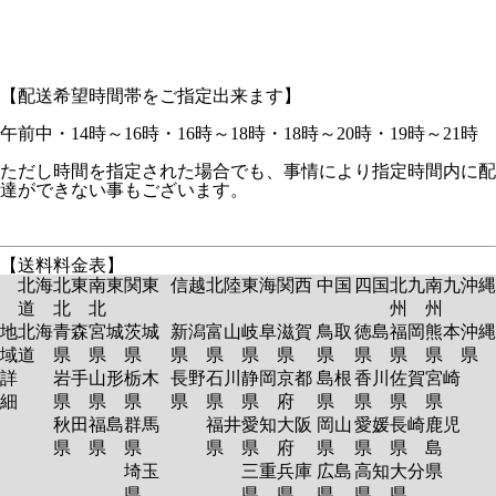
【配送希望時間帯をご指定出来ます】
午前中・14時～16時・16時～18時・18時～20時・19時～21時
ただし時間を指定された場合でも、事情により指定時間内に配
達ができない事もございます。
【送料料金表】
北海
北東
南東
関東
信越
北陸
東海
関西
中国
四国
北九
南九
沖縄
道
北
北
州
州
地
北海
青森
宮城
茨城
新潟
富山
岐阜
滋賀
鳥取
徳島
福岡
熊本
沖縄
域
道
県
県
県
県
県
県
県
県
県
県
県
県
詳
岩手
山形
栃木
長野
石川
静岡
京都
島根
香川
佐賀
宮崎
細
県
県
県
県
県
県
府
県
県
県
県
秋田
福島
群馬
福井
愛知
大阪
岡山
愛媛
長崎
鹿児
県
県
県
県
県
府
県
県
県
島
埼玉
三重
兵庫
広島
高知
大分
県
県
県
県
県
県
県