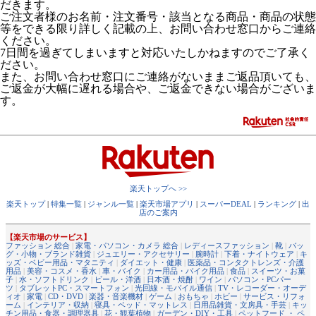
だきます。
ご注文者様のお名前・注文番号・該当となる商品・商品の状態
等をできる限り詳しく記載の上、お問い合わせ窓口からご連絡
ください。
7日間を過ぎてしまいますと対応いたしかねますのでご了承く
ださい。
また、お問い合わせ窓口にご連絡がないままご返品頂いても、
ご返金が大幅に遅れる場合や、ご返金できない場合がございま
す。
楽天トップへ >>
楽天トップ
|
特集一覧
|
ジャンル一覧
|
楽天市場アプリ
|
スーパーDEAL
|
ランキング
|
出
店のご案内
【楽天市場のサービス】
ファッション 総合
|
家電・パソコン・カメラ 総合
|
レディースファッション
|
靴
|
バッ
グ・小物・ブランド雑貨
|
ジュエリー・アクセサリー
|
腕時計
|
下着・ナイトウェア
|
キ
ッズ・ベビー用品・マタニティ
|
ダイエット・健康
|
医薬品・コンタクトレンズ・介護
用品
|
美容・コスメ・香水
|
車・バイク
|
カー用品・バイク用品
|
食品
|
スイーツ・お菓
子
|
水・ソフトドリンク
|
ビール・洋酒
|
日本酒・焼酎
|
ワイン
|
パソコン・PCパー
ツ
|
タブレットPC・スマートフォン
|
光回線・モバイル通信
|
TV・レコーダー・オーデ
ィオ
|
家電
|
CD・DVD
|
楽器・音楽機材
|
ゲーム
|
おもちゃ
|
ホビー
|
サービス・リフォ
ーム
|
インテリア・収納
|
寝具・ベッド・マットレス
|
日用品雑貨・文房具・手芸
|
キッ
チン用品・食器・調理器具
|
花・観葉植物
|
ガーデン・DIY・工具
|
ペットフード ・ ペ