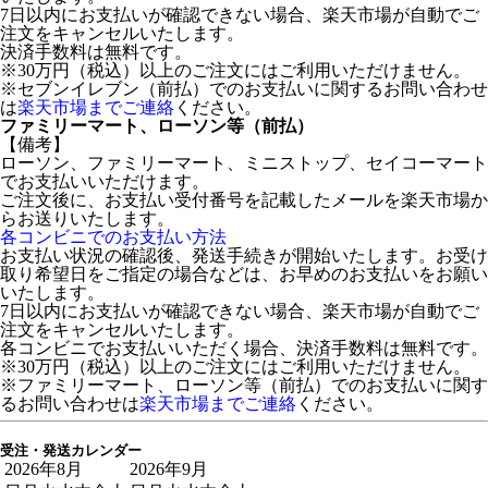
7日以内にお支払いが確認できない場合、楽天市場が自動でご
注文をキャンセルいたします。
決済手数料は無料です。
※30万円（税込）以上のご注文にはご利用いただけません。
※セブンイレブン（前払）でのお支払いに関するお問い合わせ
は
楽天市場までご連絡
ください。
ファミリーマート、ローソン等（前払）
【備考】
ローソン、ファミリーマート、ミニストップ、セイコーマート
でお支払いいただけます。
ご注文後に、お支払い受付番号を記載したメールを楽天市場か
らお送りいたします。
各コンビニでのお支払い方法
お支払い状況の確認後、発送手続きが開始いたします。お受け
取り希望日をご指定の場合などは、お早めのお支払いをお願い
いたします。
7日以内にお支払いが確認できない場合、楽天市場が自動でご
注文をキャンセルいたします。
各コンビニでお支払いいただく場合、決済手数料は無料です。
※30万円（税込）以上のご注文にはご利用いただけません。
※ファミリーマート、ローソン等（前払）でのお支払いに関す
るお問い合わせは
楽天市場までご連絡
ください。
受注・発送カレンダー
2026年8月
2026年9月