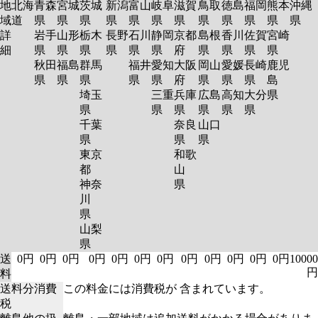
地
北海
青森
宮城
茨城
新潟
富山
岐阜
滋賀
鳥取
徳島
福岡
熊本
沖縄
域
道
県
県
県
県
県
県
県
県
県
県
県
県
詳
岩手
山形
栃木
長野
石川
静岡
京都
島根
香川
佐賀
宮崎
細
県
県
県
県
県
県
府
県
県
県
県
秋田
福島
群馬
福井
愛知
大阪
岡山
愛媛
長崎
鹿児
県
県
県
県
県
府
県
県
県
島
埼玉
三重
兵庫
広島
高知
大分
県
県
県
県
県
県
県
千葉
奈良
山口
県
県
県
東京
和歌
都
山
神奈
県
川
県
山梨
県
送
0円
0円
0円
0円
0円
0円
0円
0円
0円
0円
0円
0円
10000
円
料
送料分消費
この料金には消費税が 含まれています。
税