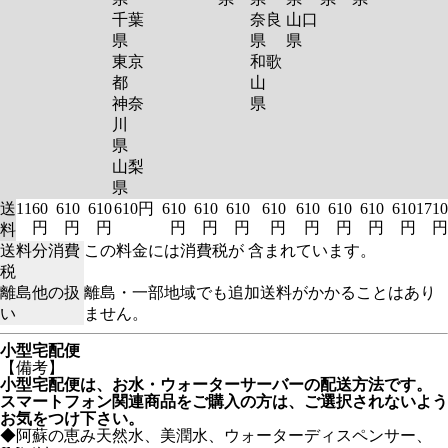
千葉
奈良
山口
県
県
県
東京
和歌
都
山
神奈
県
川
県
山梨
県
送
1160
610
610
610円
610
610
610
610
610
610
610
610
1710
円
円
円
円
円
円
円
円
円
円
円
円
料
送料分消費
この料金には消費税が 含まれています。
税
離島他の扱
離島・一部地域でも追加送料がかかることはあり
い
ません。
小型宅配便
【備考】
小型宅配便は、お水・ウォーターサーバーの配送方法です。
スマートフォン関連商品をご購入の方は、ご選択されないよう
お気をつけ下さい。
◆阿蘇の恵み天然水、美潤水、ウォーターディスペンサー、