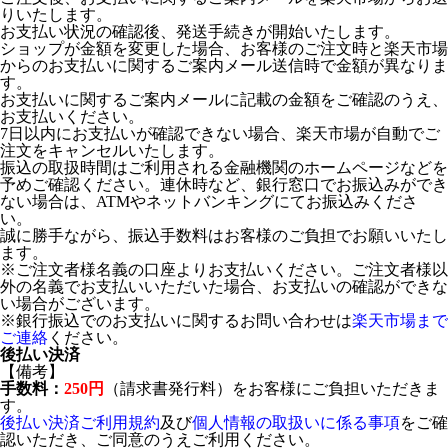
りいたします。
お支払い状況の確認後、発送手続きが開始いたします。
ショップが金額を変更した場合、お客様のご注文時と楽天市場
からのお支払いに関するご案内メール送信時で金額が異なりま
す。
お支払いに関するご案内メールに記載の金額をご確認のうえ、
お支払いください。
7日以内にお支払いが確認できない場合、楽天市場が自動でご
注文をキャンセルいたします。
振込の取扱時間はご利用される金融機関のホームページなどを
予めご確認ください。連休時など、銀行窓口でお振込みができ
ない場合は、ATMやネットバンキングにてお振込みくださ
い。
誠に勝手ながら、振込手数料はお客様のご負担でお願いいたし
ます。
※ご注文者様名義の口座よりお支払いください。ご注文者様以
外の名義でお支払いいただいた場合、お支払いの確認ができな
い場合がございます。
※銀行振込でのお支払いに関するお問い合わせは
楽天市場まで
ご連絡
ください。
後払い決済
【備考】
手数料：
250円
（請求書発行料）をお客様にご負担いただきま
す。
後払い決済ご利用規約
及び
個人情報の取扱いに係る事項
をご確
認いただき、ご同意のうえご利用ください。