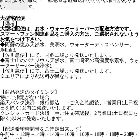
離島他の扱
離島・一部地域は追加送料がかかる場合がありま
い
す。
大型宅配便
【備考】
大型宅配便は、お水・ウォーターサーバーの配送方法です。
スマートフォン関連商品をご購入の方は、ご選択されないよう
お気をつけ下さい。
◆阿蘇の恵み天然水、美潤水、ウォーターディスペンサー、
JMiniは
【佐川急便】にて、阿蘇工場より発送いたします。
◆富士山のバナジウム天然水、富士鳴沢の高濃度水素水、ウォ
ーターサーバー洗浄水は
【佐川急便】にて、富士工場より発送いたします。
※エリアにより配送料が異なります。
【商品発送のタイミング】
特にご指定がない場合、
楽天バンク決済、銀行振込 ⇒ご入金確認後、2営業日(土日祝
日を除く)以内に発送いたします。
クレジットカード決済 ⇒ご注文確認後、2営業日(土日祝日を
除く)以内に発送いたします。
【配送希望時間帯をご指定出来ます】
午前中・12時～14時・14時～16時・16時～18時・18時～20時・