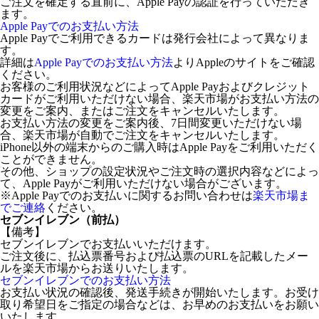
ご注文を確定する直前に、Apple Payの認証を行っていただき
ます。
Apple Payでのお支払い方法
Apple Payでご利用できるカードは発行会社によって異なりま
す。
詳細は
Apple Payでのお支払い方法
よりAppleのサイトをご確認
ください。
お客様のご利用状況などによってApple Payおよびクレジット
カードがご利用いただけない場合、楽天市場がお支払い方法の
変更をご案内、またはご注文をキャンセルいたします。
お支払い方法の変更をご案内後、7日間変更いただけない場
合、楽天市場が自動でご注文をキャンセルいたします。
iPhone以外の端末からのご購入時はApple Payをご利用いただく
ことができません。
その他、ショップの設定状況やご注文時の選択内容などによっ
て、Apple Payがご利用いただけない場合がございます。
※Apple Payでのお支払いに関するお問い合わせは
楽天市場ま
でご連絡
ください。
セブンイレブン（前払）
【備考】
セブンイレブンでお支払いいただけます。
ご注文後に、払込票番号および払込票のURLを記載したメー
ルを楽天市場からお送りいたします。
セブンイレブンでのお支払い方法
お支払い状況の確認後、発送手続きが開始いたします。お受け
取り希望日をご指定の場合などは、お早めのお支払いをお願い
いたします。