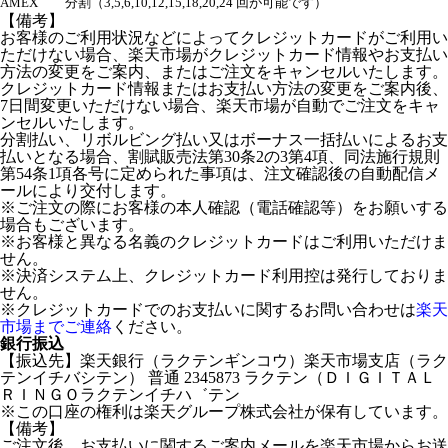
AMEX
分割（3,5,6,10,12,15,18,20,24 回が可能です）
【備考】
お客様のご利用状況などによってクレジットカードがご利用い
ただけない場合、楽天市場がクレジットカード情報やお支払い
方法の変更をご案内、またはご注文をキャンセルいたします。
クレジットカード情報またはお支払い方法の変更をご案内後、
7日間変更いただけない場合、楽天市場が自動でご注文をキャ
ンセルいたします。
分割払い、リボルビング払い又はボーナス一括払いによるお支
払いとなる場合、割賦販売法第30条2の3第4項、同法施行規則
第54条1項各号に定められた事項は、注文確認後の自動配信メ
ールにより交付します。
※ご注文の際にお客様の本人確認（電話確認等）をお願いする
場合もございます。
※お客様と異なる名義のクレジットカードはご利用いただけま
せん。
※決済システム上、クレジットカード利用控は発行しておりま
せん。
※クレジットカードでのお支払いに関するお問い合わせは
楽天
市場までご連絡
ください。
銀行振込
【振込先】楽天銀行（ラクテンギンコウ）楽天市場支店（ラク
テンイチバシテン） 普通 2345873 ラクテン（ＤＩＧＩＴＡＬ
ＲＩＮＧＯラクテンイチハ゛テン
※この口座の権利は楽天グループ株式会社が保有しています。
【備考】
ご注文後、お支払いに関するご案内メールを楽天市場からお送