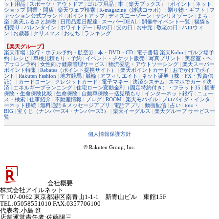
ット用品
|
スポーツ・アウトドア
|
ゴルフ用品
|
本
（
楽天ブックス
） |
ポイント
|
ネット
ショップ 開業・開店
|
楽天ウェブ検索
|
R-magazine（雑誌コラボ）
|
贈り物・ギフト
|
フ
ァッション公式ブランド
|
ポイントアップ
|
ディズニーゾーン
|
サンリオゾーン
|
まち
楽
|
楽天ふるさと納税
|
日用品翌日配達
|
スーパーDEAL
|
開催中イベント一覧
|
福袋＆
初売り
|
バレンタイン
|
ホワイトデー
|
母の日
|
父の日
|
お中元
|
敬老の日
|
ハロウィ
ン
|
お歳暮
|
クリスマス
|
おせち
|
ランキング
【楽天グループ】
楽天市場
|
旅行・ホテル予約・航空券
|
本・DVD・CD
|
電子書籍 楽天Kobo
|
ゴルフ場予
約
|
レシピ
|
車検見積もり・予約
|
イベント・チケット販売
|
写真プリント
|
美容室・ヘ
アサロン予約
|
女性向け健康管理サービス
|
物流委託・アウトソーシング
|
楽天スーパー
ポイント特集
|
Rebates（ポイント提携サイト）
|
楽天ポイントカード
|
おでかけでポイ
ント
|
Rakuten Fashion
|
地方競馬
|
競輪
|
アフィリエイト
|
ネット証券（株・FX・投資信
託）
|
カードローン
|
クレジットカード
|
電子マネー
|
決済システム
|
スマホでカード決
済
|
エネルギープランニング
|
住宅ローン変動金利（固定特約付き）・フラット35
|
損害
保険・生命保険比較
|
生命保険
|
自動車保険一括見積もり
|
インターネット銀行
|
ニュー
ス・検索
|
仕事紹介
|
不動産情報
|
ブログ
|
ROOM
|
楽天モバイル
|
プロバイダ・インタ
ーネット接続
|
無料通話＆メッセージアプリ
|
電話アプリ
|
動画配信
|
占い
|
toto・
BIG
|
宝くじ（ナンバーズ4・ナンバーズ3）
|
楽天イーグルス
|
楽天グループ サービス一
覧
個人情報保護方針
© Rakuten Group, Inc.
会社概要
株式会社アイルネット
〒107-0062 東京都港区南青山1-1-1 新青山ビル 東館15F
TEL:05058551010 FAX:0357706100
代表者
:
小島 進
店舗運営責任者
:
佐藤陽三