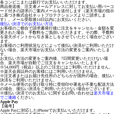
各コンビニまたは銀行でお支払いいただけます。
商品発送後、注文者メールアドレスに対してお支払い用バーコ
ード付きの請求のご案内メールを送付します（楽天市場の指示
に基づき株式会社ネットプロテクションズよりご請求しま
す）。メール受取後14日以内にお支払いください。
後払い決済でのお支払い方法
お客様のご都合で請求書発行後に注文をキャンセル・金額を変
更された場合、手数料をご負担いただきます。その際、手数料
を楽天ポイントから引き落としをさせていただく場合がござい
ます。
お客様のご利用状況などによって後払い決済がご利用いただけ
ない場合、楽天市場がお支払い方法の変更をご案内いたしま
す。
お支払い方法の変更をご案内後、7日間変更いただけない場
合、楽天市場が自動でご注文をキャンセルいたします。
※54,000円（税込）以上のご注文にはご利用いただけません。
※楽天会員以外のお客様にはご利用いただけません。
※注文者またはお届け先住所のどちらかが国外の場合、後払い
決済をご利用いただけません。
※メール便等のお受け取り時に受領印や署名が不要な配送方法
の場合、後払い決済をご利用いただけない場合がございます。
※後払い決済でのお支払いに関するお問い合わせは
楽天市場ま
でご連絡
ください。
Apple Pay
【備考】
Apple Payに対応したiPhoneでお支払いいただけます。