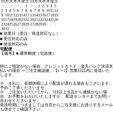
日
月
火
水
木
金
土
日
月
火
水
木
金
土
26
27
28
29
30
31
1
30
31
1
2
3
4
5
2
3
4
5
6
7
8
6
7
8
9
10
11
12
9
10
11
12
13
14
15
13
14
15
16
17
18
19
16
17
18
19
20
21
22
20
21
22
23
24
25
26
23
24
25
26
27
28
29
27
28
29
30
1
2
3
30
31
1
2
3
4
5
■
休業日（受注・発送対応なし）
■
受注対応のみ
■
発送対応のみ
宅配便
【備考】■ 通常郵便（宅急便）
特にご指定がない場合、クレジットカード・楽天バンク決済支
払いの場合 ⇒ご注文確認後、【1～2】営業日以内に発送いた
します。
※ まれに、長期休暇により配送が遅れる場合もございます。
予めご了承くださいませ。
※ ご注文いただいてから、5日以上当店から連絡がない場
合、お手数をおかけいたしますが、 配送センターまでお問い
合わせくださいませ。
発送時期につきましては当店からご注文後にお送りするメール
も併せてご確認下さい。