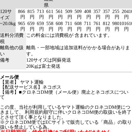
県
120サ
866
815
713
611
561
509
509
408
357
357
255
204
1
円
円
円
円
円
円
円
円
円
円
円
円
イズ
~20.0kg
965
659
659
558
608
711
608
711
761
812
980
1016
1
円
円
円
円
円
円
円
円
円
円
円
円
送料分消費
この料金には消費税が 含まれています。
税
離島他の扱
離島・一部地域は追加送料がかかる場合がありま
い
す。
備考
120サイズは阿蘇発送
20Kgは富士発送
メール便
【業者】 ヤマト運輸
【配送サービス名】ネコポス
【備考】■クロネコDM便（メール便）廃止とネコポスについ
て
この度、当社が利用しているヤマト運輸のクロネコDM便につ
きまして、 利用規約順守に伴いクロネコDM便の取扱いを終了
とさせて頂く事となりました。
※クロネコDM便ではECサイトで販売している「商品」の取り
扱いを禁止している為。