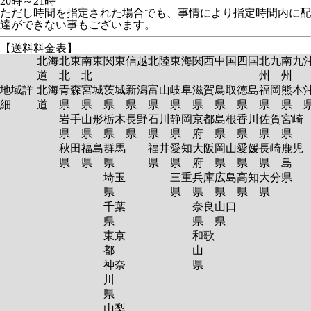
20時～21時
ただし時間を指定された場合でも、事情により指定時間内に配
達ができない事もございます。
【送料料金表】
北海
北東
南東
関東
信越
北陸
東海
関西
中国
四国
北九
南九
道
北
北
州
州
地域詳
北海
青森
宮城
茨城
新潟
富山
岐阜
滋賀
鳥取
徳島
福岡
熊本
細
道
県
県
県
県
県
県
県
県
県
県
県
岩手
山形
栃木
長野
石川
静岡
京都
島根
香川
佐賀
宮崎
県
県
県
県
県
県
府
県
県
県
県
秋田
福島
群馬
福井
愛知
大阪
岡山
愛媛
長崎
鹿児
県
県
県
県
県
府
県
県
県
島
埼玉
三重
兵庫
広島
高知
大分
県
県
県
県
県
県
県
千葉
奈良
山口
県
県
県
東京
和歌
都
山
神奈
県
川
県
山梨