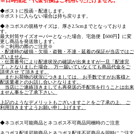
※日時指定・代金引換はご利用いただけません。
◆ポストに投函・配達します。
※ポストに入らない場合は持ち戻ります。
◆ネコポスの規格サイズは、厚さ2.5cmまでとなっておりま
す。
最大封筒サイズオーバーとなった場合、宅急便【600円】に変
更し商品を発送致します。
※ご利用の際のご注意※
・配達時の破損・欠損・盗難・不達・延着の保証が当店ではご
ざいません。
・伝票番号により配達状況の確認が出来ますが一旦「配達完
了」となりました場合、 万一届いていなくても商品代金をご
請求させ て頂きます。
またお荷物の状況につきましては、 お手数ですがお客様と
配送業者とのお話し合いとなります。
当店にご連絡頂きましても再発送の手配等を行うことは出来
ません事をご了承下さい。
上記のようなデメリットもございますことをご了承の上、 ご
利用頂きますようお願い申し上げます。
◆ネコポス可能商品とネコポス不可商品同梱時のご注意
ネコポス配送可能商品とネコポス配送不可商品を同時にご注文