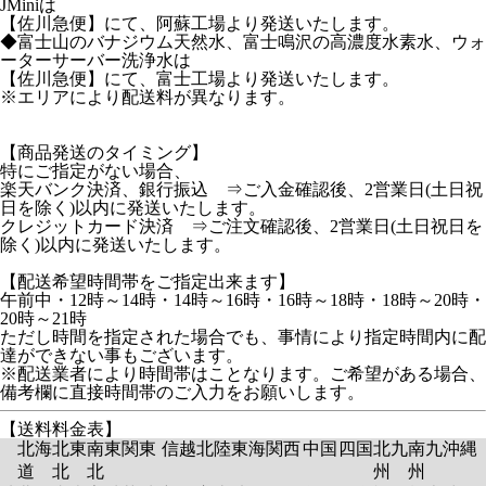
JMiniは
【佐川急便】にて、阿蘇工場より発送いたします。
◆富士山のバナジウム天然水、富士鳴沢の高濃度水素水、ウォ
ーターサーバー洗浄水は
【佐川急便】にて、富士工場より発送いたします。
※エリアにより配送料が異なります。
【商品発送のタイミング】
特にご指定がない場合、
楽天バンク決済、銀行振込 ⇒ご入金確認後、2営業日(土日祝
日を除く)以内に発送いたします。
クレジットカード決済 ⇒ご注文確認後、2営業日(土日祝日を
除く)以内に発送いたします。
【配送希望時間帯をご指定出来ます】
午前中・12時～14時・14時～16時・16時～18時・18時～20時・
20時～21時
ただし時間を指定された場合でも、事情により指定時間内に配
達ができない事もございます。
※配送業者により時間帯はことなります。ご希望がある場合、
備考欄に直接時間帯のご入力をお願いします。
【送料料金表】
北海
北東
南東
関東
信越
北陸
東海
関西
中国
四国
北九
南九
沖縄
道
北
北
州
州